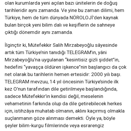
olan kurumlarda yeni açılan bazı ünitelerin de doğuş
tarihleridir aynı zamanda. Ve yine bu zaman dilimi, hem
Türkiye, hem de tüm dünyada NÖROLOJİ’den kaynak
bulan birçok yeni bilim dalı ve keşiflerin de sahneye
çıktığı dönemdir aynı zamanda.
İlginçtir ki, Mütefekkir Salih Mirzabeyoğlu sâyesinde
artık tüm Türkiye’nin tanıdığı TELEGRAM’ın, yâni
Mirzabeyoğlu’na uygulanan “kesintisiz gizli şiddet”in,
hedefini “yavaşça öldüren işkence”nin başlangıcı da çok
net olarak bu tarihlerin hemen ertesidir: 2000 yılı başı.
TELEGRAM mevzuu, 14 yıl öncesinin Türkiye’sinde ilk
kez O’nun tarafından dile getirilmeye başlandığında,
sadece Mütefekkir’in kendisi değil, meselenin
vehametinin farkında olup da dile getirebilecek herkes
için, istihzâya muhatab olmanın, aklını kaçırmış olmakla
suçlanmanın göze alınması demekti. Öyle ya, böyle
şeyler bilim-kurgu filmlerinde veya esrarengiz