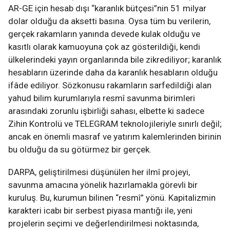
AR-GE için hesab dışı “karanlık bütçesi”nin 51 milyar
dolar olduğu da aksetti basına. Oysa tüm bu verilerin,
gerçek rakamların yanında devede kulak olduğu ve
kasıtlı olarak kamuoyuna çok az gösterildiği, kendi
ülkelerindeki yayın organlarında bile zikrediliyor; karanlık
hesabların üzerinde daha da karanlık hesabların olduğu
ifâde ediliyor. Sözkonusu rakamların sarfedildiği alan
yahud bilim kurumlarıyla resmî savunma birimleri
arasındaki zorunlu işbirliği sahası, elbette ki sadece
Zihin Kontrolü ve TELEGRAM teknolojileriyle sınırlı değil;
ancak en önemli masraf ve yatırım kalemlerinden birinin
bu olduğu da su götürmez bir gerçek.
DARPA, geliştirilmesi düşünülen her ilmî projeyi,
savunma amacına yönelik hazırlamakla görevli bir
kuruluş. Bu, kurumun bilinen “resmî” yönü. Kapitalizmin
karakteri icabı bir serbest piyasa mantığı ile, yeni
projelerin seçimi ve değerlendirilmesi noktasında,