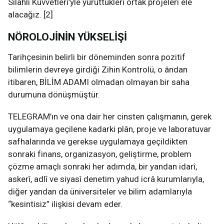
Silâhlı Kuvvetleri’yle yürüttükleri ortak projeleri ele
alacağız. [2]
NÖROLOJİNİN YÜKSELİŞİ
Tarihçesinin belirli bir döneminden sonra pozitif
bilimlerin devreye girdiği Zihin Kontrolü, o ândan
itibaren, BİLİM ADAMI olmadan olmayan bir saha
durumuna dönüşmüştür.
TELEGRAM’ın ve ona dair her cinsten çalışmanın, gerek
uygulamaya geçilene kadarki plân, proje ve laboratuvar
safhalarında ve gerekse uygulamaya geçildikten
sonraki finans, organizasyon, geliştirme, problem
çözme amaçlı sonraki her adımda, bir yandan idarî,
askerî, adlî ve siyasî denetim yahud icrâ kurumlarıyla,
diğer yandan da üniversiteler ve bilim adamlarıyla
“kesintisiz” ilişkisi devam eder.