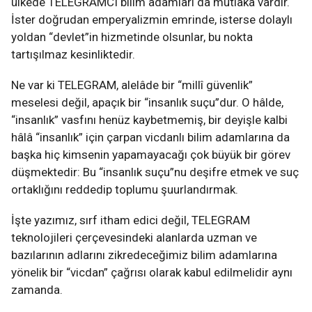
ülkede TELEGRAMCI bilim adamları da mutlaka vardır.
İster doğrudan emperyalizmin emrinde, isterse dolaylı
yoldan “devlet”in hizmetinde olsunlar, bu nokta
tartışılmaz kesinliktedir.
Ne var ki TELEGRAM, alelâde bir “millî güvenlik”
meselesi değil, apaçık bir “insanlık suçu”dur. O hâlde,
“insanlık” vasfını henüz kaybetmemiş, bir deyişle kalbi
hâlâ “insanlık” için çarpan vicdanlı bilim adamlarına da
başka hiç kimsenin yapamayacağı çok büyük bir görev
düşmektedir: Bu “insanlık suçu”nu deşifre etmek ve suç
ortaklığını reddedip toplumu şuurlandırmak.
İşte yazımız, sırf itham edici değil, TELEGRAM
teknolojileri çerçevesindeki alanlarda uzman ve
bazılarının adlarını zikredeceğimiz bilim adamlarına
yönelik bir “vicdan” çağrısı olarak kabul edilmelidir aynı
zamanda.