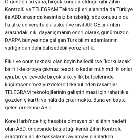
O günden bu yana, birçok konuda olduğu gibi Zihin
Kontrolü ve TELEGRAM Teknolojileri alanında da Türkiye
ile ABD arasında kesintisiz bir işbirliği sözkonusu oldu.
İki ülke üniversiteleri, askerî ve sivil AR-GE birimleri
arasındaki sıkı dayanışmanın eseri olarak, günümüzde
DARPA bünyesinde çalışan Türk bilim adamlarının
varlığından dahi bahsedebiliyoruz artık.
Fikir ve onun teknesi olan beyin halledilirse “korkulacak”
bir fiil de ortaya çıkmaz tesbiti o kadar mühimdi ki onlar
için, bu çerçevede birçok ülke, yıllık bütçelerinde
küçümsenemez yüzdelere tekabül eden rakamları
TELEGRAM teknolojilerinin geliştirilmesi için rahatlıkla
gözden çıkarttı ve hâlâ da çıkarmakta. Buna en başta
gelen örnek ise ABD.
Kore Harbi’nde hiç hesabta olmayan bir silâhın hedefi
olan ABD, öncesinde başlattığı kendi Zihin Kontrolü
araştırmaları ile başkalarını avlamayı plânlarken