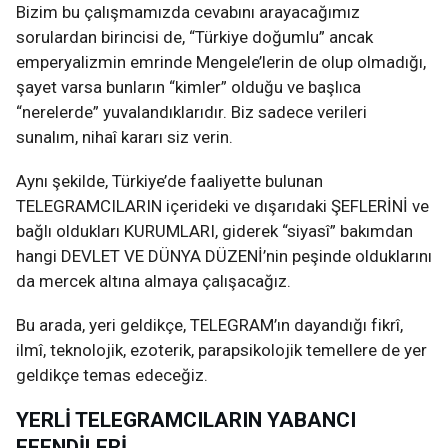
Bizim bu çalışmamızda cevabını arayacağımız
sorulardan birincisi de, “Türkiye doğumlu” ancak
emperyalizmin emrinde Mengele’lerin de olup olmadığı,
şayet varsa bunların “kimler” olduğu ve başlıca
“nerelerde” yuvalandıklarıdır. Biz sadece verileri
sunalım, nihaî kararı siz verin.
Aynı şekilde, Türkiye’de faaliyette bulunan
TELEGRAMCILARIN içerideki ve dışarıdaki ŞEFLERİNİ ve
bağlı oldukları KURUMLARI, giderek “siyasî” bakımdan
hangi DEVLET VE DÜNYA DÜZENİ’nin peşinde olduklarını
da mercek altına almaya çalışacağız.
Bu arada, yeri geldikçe, TELEGRAM’ın dayandığı fikrî,
ilmî, teknolojik, ezoterik, parapsikolojik temellere de yer
geldikçe temas edeceğiz.
YERLİ TELEGRAMCILARIN YABANCI
EFENDİLERİ