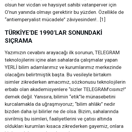
olsun her vicdan ve haysiyet sahibi vatanperver için
O’nun yanında olmayı gerektirir bu yüzden. Özellikle de
“antiemperyalist mücadele” zâviyesinden!.. [1]
TÜRKİYE’DE 1990’LAR SONUNDAKİ
SIÇRAMA
Yazımızın cevabını arayacağı ilk sorunun, TELEGRAM
teknolojilerini içine alan sahalarda çalışmalar yapan
YERLİ bilim adamlarımız ve kurumlarımız merkezinde
olacağını belirtmiştik başta. Bu vesileyle birtakım
isimler zikrederken amacımız, sözkonusu teknolojilerin
erbabı olan akademisyenlere “sizler TELEGRAM’cısınız!”
demek değil. Yanısıra, bilimin “etik”le münasebetini
kurcalamakla da uğraşmıyoruz; “bilim ahlâkı” nedir
bizden daha iyi bilirler ne de olsa. Bizim, sahalarında
sivrilmiş bu isimleri, faaliyetlerini ve çatısı altında
oldukları kurumları kısaca zikrederken gayemiz, onlara