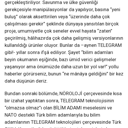
gerçekleştiriliyor. Savunma ve ülke güvenliği
gerekçesiyle manipülasyonlar da yapılıyor, basına “yeni
buluş” olarak aksettirilen veya “üzerinde daha çok
çalışılması gerekir” şeklinde dünyaya yansıtılan birçok
proje, umumiyetle çok seneler evvel hayata “zaten”
geçirilmiş, hâlihazırda çok daha gelişmiş versiyonlarının
kullanıldığı ürünler oluyor. Bunlar da –aynen TELEGRAM
gibi!- yıllar sonra ifşâ ediliyor. Şayet “bilim adamları
beyin okumanın eşiğinde, bazı ümid verici gelişmeler
yaşanıyor ama önümüzde daha uzun bir yol var!” yollu
haberler görürseniz, bunun “ne mânâya geldiğini” bir kez
daha düşünün deriz.
Bundan sonraki bölümde, NÖROLOJİ çerçevesinde kısa
bir izahat yaptıktan sonra, TELEGRAM teknolojisinin
“olmazsa olmaz”ı olan BİLİM ADAMI meselesini ve
NATO destekli Türk bilim adamlarıyla bu bilim
adamlarının TELEGRAM teknolojileri çerçevesinde Türk