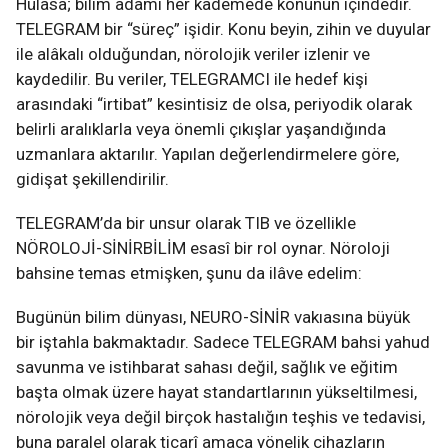
Hülâsa; bilim adamı her kademede konunun içindedir.
TELEGRAM bir “süreç” işidir. Konu beyin, zihin ve duyular
ile alâkalı olduğundan, nörolojik veriler izlenir ve
kaydedilir. Bu veriler, TELEGRAMCI ile hedef kişi
arasındaki “irtibat” kesintisiz de olsa, periyodik olarak
belirli aralıklarla veya önemli çıkışlar yaşandığında
uzmanlara aktarılır. Yapılan değerlendirmelere göre,
gidişat şekillendirilir.
TELEGRAM’da bir unsur olarak TIB ve özellikle
NÖROLOJİ-SİNİRBİLİM esasî bir rol oynar. Nöroloji
bahsine temas etmişken, şunu da ilâve edelim:
Bugünün bilim dünyası, NEURO-SİNİR vakıasına büyük
bir iştahla bakmaktadır. Sadece TELEGRAM bahsi yahud
savunma ve istihbarat sahası değil, sağlık ve eğitim
başta olmak üzere hayat standartlarının yükseltilmesi,
nörolojik veya değil birçok hastalığın teşhis ve tedavisi,
buna paralel olarak ticarî amaca yönelik cihazların