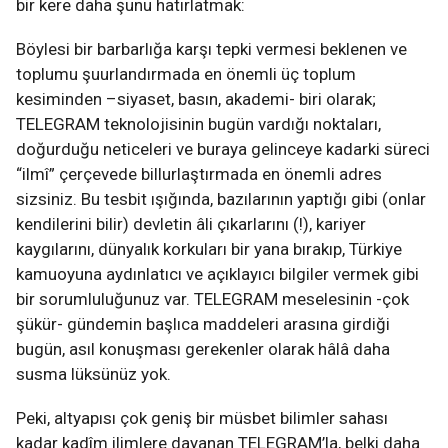
bir kere daha şunu hatırlatmak:
Böylesi bir barbarlığa karşı tepki vermesi beklenen ve
toplumu şuurlandırmada en önemli üç toplum
kesiminden –siyaset, basın, akademi- biri olarak;
TELEGRAM teknolojisinin bugün vardığı noktaları,
doğurduğu neticeleri ve buraya gelinceye kadarki süreci
“ilmî” çerçevede billurlaştırmada en önemli adres
sizsiniz. Bu tesbit ışığında, bazılarının yaptığı gibi (onlar
kendilerini bilir) devletin âli çıkarlarını (!), kariyer
kaygılarını, dünyalık korkuları bir yana bırakıp, Türkiye
kamuoyuna aydınlatıcı ve açıklayıcı bilgiler vermek gibi
bir sorumluluğunuz var. TELEGRAM meselesinin -çok
şükür- gündemin başlıca maddeleri arasına girdiği
bugün, asıl konuşması gerekenler olarak hâlâ daha
susma lüksünüz yok.
Peki, altyapısı çok geniş bir müsbet bilimler sahası
kadar kadîm ilimlere dayanan TELEGRAM’la, belki daha