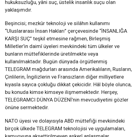
hukuksuzluğu, yâni suç, üstelik insanlık suçu olan
yaklaşımdır.
Beşincisi; mezkûr teknoloji ve silâhın kullanımı
“Uluslararası İnsan Hakları” çerçevesinde “İNSANLIĞA
KARŞI SUÇ” teşkil etmesine rağmen, Birleşmiş
Milletler’in daimî üyeleri mevkiindeki tüm ülkeler ve
bunların müttefiklerinde üretilmekte veya
kullanılmaktadır. Bugün dünyada örgütlenmiş
TELEGRAM mağdurları arasında Amerikalıların, Rusların,
Çinlilerin, İngilizlerin ve Fransızların diğer milliyetlere
kıyasla sayıca çokluğu dikkat çekicidir. Hâl böyle olunca,
bu konuda kimse kimseye ilişmemektedir. Herşey,
TELEGRAMCI DÜNYA DÜZENİ’nin mevcudiyetini gözler
önüne sermektedir.
NATO üyesi ve dolayısıyla ABD müttefiği mevkiindeki
birçok ülkede TELEGRAM teknolojisi ve uygulamaları,
kamuoyuna aksettirilmeyen askerî anlaşmalar