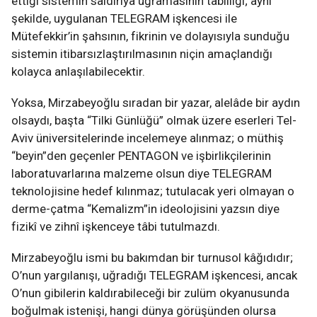
ettiği sistemin saldırıya uğramasının tabiîliği; aynı
şekilde, uygulanan TELEGRAM işkencesi ile
Mütefekkir’in şahsının, fikrinin ve dolayısıyla sunduğu
sistemin itibarsızlaştırılmasının niçin amaçlandığı
kolayca anlaşılabilecektir.
Yoksa, Mirzabeyoğlu sıradan bir yazar, alelâde bir aydın
olsaydı, başta “Tilki Günlüğü” olmak üzere eserleri Tel-
Aviv üniversitelerinde incelemeye alınmaz; o müthiş
“beyin”den geçenler PENTAGON ve işbirlikçilerinin
laboratuvarlarına malzeme olsun diye TELEGRAM
teknolojisine hedef kılınmaz; tutulacak yeri olmayan o
derme-çatma “Kemalizm”in ideolojisini yazsın diye
fizikî ve zihnî işkenceye tâbi tutulmazdı.
Mirzabeyoğlu ismi bu bakımdan bir turnusol kâğıdıdır;
O’nun yargılanışı, uğradığı TELEGRAM işkencesi, ancak
O’nun gibilerin kaldırabileceği bir zulüm okyanusunda
boğulmak istenişi, hangi dünya görüşünden olursa