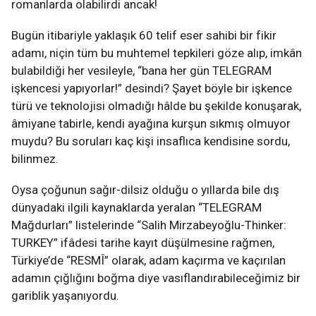
romanlarda olabilirdi ancak!
Bugün itibariyle yaklaşık 60 telif eser sahibi bir fikir
adamı, niçin tüm bu muhtemel tepkileri göze alıp, imkân
bulabildiği her vesileyle, “bana her gün TELEGRAM
işkencesi yapıyorlar!” desindi? Şayet böyle bir işkence
türü ve teknolojisi olmadığı hâlde bu şekilde konuşarak,
âmiyane tabirle, kendi ayağına kurşun sıkmış olmuyor
muydu? Bu soruları kaç kişi insaflıca kendisine sordu,
bilinmez.
Oysa çoğunun sağır-dilsiz olduğu o yıllarda bile dış
dünyadaki ilgili kaynaklarda yeralan “TELEGRAM
Mağdurları” listelerinde “Salih Mirzabeyoğlu-Thinker:
TURKEY” ifâdesi tarihe kayıt düşülmesine rağmen,
Türkiye’de “RESMÎ” olarak, adam kaçırma ve kaçırılan
adamın çığlığını boğma diye vasıflandırabileceğimiz bir
gariblik yaşanıyordu.