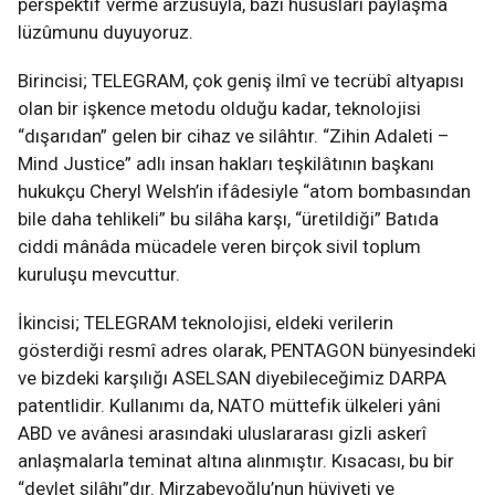
perspektif verme arzusuyla, bazı hususları paylaşma
lüzûmunu duyuyoruz.
Birincisi; TELEGRAM, çok geniş ilmî ve tecrübî altyapısı
olan bir işkence metodu olduğu kadar, teknolojisi
“dışarıdan” gelen bir cihaz ve silâhtır. “Zihin Adaleti –
Mind Justice” adlı insan hakları teşkilâtının başkanı
hukukçu Cheryl Welsh’in ifâdesiyle “atom bombasından
bile daha tehlikeli” bu silâha karşı, “üretildiği” Batıda
ciddi mânâda mücadele veren birçok sivil toplum
kuruluşu mevcuttur.
İkincisi; TELEGRAM teknolojisi, eldeki verilerin
gösterdiği resmî adres olarak, PENTAGON bünyesindeki
ve bizdeki karşılığı ASELSAN diyebileceğimiz DARPA
patentlidir. Kullanımı da, NATO müttefik ülkeleri yâni
ABD ve avânesi arasındaki uluslararası gizli askerî
anlaşmalarla teminat altına alınmıştır. Kısacası, bu bir
“devlet silâhı”dır. Mirzabeyoğlu’nun hüviyeti ve