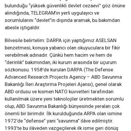
bulunduğu “yüksek güvenlikli devlet cezaevi” göz önüne
alındığında, TELEGRAM’ın yerli uygulayıcı ve
sorumlularını “devlet”in dışında aramak, bu bakımdan
abesle iştigaldir.
Bilvesile belirtelim: DARPA için yaptığımız ASELSAN
benzetmesi, konuya yabancı olan okuyuculara bir fikir
verebilmek adınadır. Çünkü hem hacim ve hem de
“derinlik” bakımından, iki kurum arasında bir uçurum
sözkonusu. 1958’de kurulan DARPA (The Defense
Advanced Research Projects Agency – ABD Savunma
Bakanlığı İleri Araştırma Projeleri Ajansı), genel olarak
ABD ordusu ve kısmen NATO kuvvetleri tarafından
kullanılmak üzere yeni teknolojiler üretmekten sorumlu
olup, ABD Savunma Bakanlığı bünyesinde yeralan çok
önemli bir birimdir. İlk kurulduğunda ARPA olan ismine
1972’de “defense” yani “savunma” ilâve edilmiştir.
1993’te bu ilâveden vazgeçilerek ilk isme geri dönüş