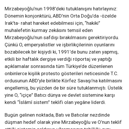
Mirzabeyoğlu’nun 1998’deki tutuklanışını hatırlayınız:
Dönemin konjonktürü, ABD’nin Orta Doğu’da -özelde
Irak’ta- rahat hareket edebilmesi için, “hakiki”
muhalefetin kurmay zekâsını temsil eden
Mirzabeyoğlu’nun safdışı bırakılmasını gerektiriyordu.
Çünkü O, emperyalistler ve işbirlikçilerinin oyunlarını
bozabilecek bir kişiydi ki, 1991’de bunu zaten yapmış,
etkili bir haftalık dergiye verdiği röportaj ve yaptığı
açıklamalar sonrasında tüm Türkiye’de düzenlenen
onbinlerce kişilik protesto gösterileri neticesinde T.C.
ordusunun ABD’yle birlikte Körfez Savaşı’na katılmasını
engellemiş, bu yüzden de bir süre tutuklanmıştı. Üstelik
yine O, “içiçe” Batıcı dünya ve devlet sistemine karşı
kendi “İslâmî sistem” teklifi olan yegâne liderdi.
Bugün gelinen noktada, Batı ve Batıcılar nezdinde
düşman hedef olarak yine Mirzabeyoğlu ve O’nun teklif