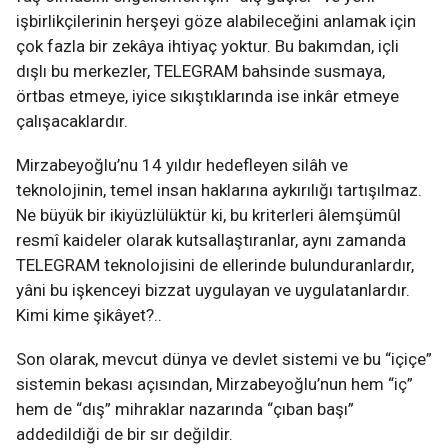
işbirlikçilerinin herşeyi göze alabileceğini anlamak için
çok fazla bir zekâya ihtiyaç yoktur. Bu bakımdan, içli
dışlı bu merkezler, TELEGRAM bahsinde susmaya,
örtbas etmeye, iyice sıkıştıklarında ise inkâr etmeye
çalışacaklardır.
Mirzabeyoğlu’nu 14 yıldır hedefleyen silâh ve
teknolojinin, temel insan haklarına aykırılığı tartışılmaz.
Ne büyük bir ikiyüzlülüktür ki, bu kriterleri âlemşümûl
resmî kaideler olarak kutsallaştıranlar, aynı zamanda
TELEGRAM teknolojisini de ellerinde bulunduranlardır,
yâni bu işkenceyi bizzat uygulayan ve uygulatanlardır.
Kimi kime şikâyet?..
Son olarak, mevcut dünya ve devlet sistemi ve bu “içiçe”
sistemin bekası açısından, Mirzabeyoğlu’nun hem “iç”
hem de “dış” mihraklar nazarında “çıban başı”
addedildiği de bir sır değildir.