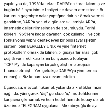
yapıldıysa da, 1996’da tekrar DARPA’da karar kılınmış ve
bugün hâlâ aynı isimle faaliyetine devam etmektedir. Bu
kurumun geçmişte neler yaptığına dair bir örnek vermek
gerekirse, DARPA yahud o günlerdeki ismiyle ARPA,
internetin geliştirilmesinden de sorumluydu. Tarihî
kökleri 1965’lere kadar dayanan, çok kullanıcılı ve çok
fonksiyonlu yapıyı destekleyen bir bilgisayar işletim
sistemi olan BERKELEY UNIX ve yine “internet
protokolleri” olarak da bilinen, bilgisayarlar arası çok
çeşitli veri nakli kurallarını bünyesinde toplayan
TCP/IP’yi de kapsayan birçok geliştirme projesini
finanse etmiştir. Yeri geldikçe DARPA’ya yine temas
edeceğiz. Biz konumuza devam edelim.
Üçüncüsü; mevcut hükümet, yukarıda zikrettiklerimizin
ışığında, yâni gerek “dış” gerekse “iç” müttefiklerinin
karşısına çıkmamak ve hem hedef hem de kobay olarak
üzerinde TELEGRAM uygulanan Mirzabeyoğlu ile aynı