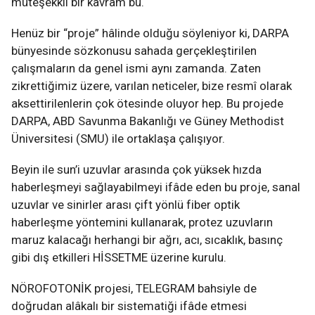
müteşekkil bir kavram bu.
Henüz bir “proje” hâlinde olduğu söyleniyor ki, DARPA
bünyesinde sözkonusu sahada gerçekleştirilen
çalışmaların da genel ismi aynı zamanda. Zaten
zikrettiğimiz üzere, varılan neticeler, bize resmî olarak
aksettirilenlerin çok ötesinde oluyor hep. Bu projede
DARPA, ABD Savunma Bakanlığı ve Güney Methodist
Üniversitesi (SMU) ile ortaklaşa çalışıyor.
Beyin ile sun’i uzuvlar arasında çok yüksek hızda
haberleşmeyi sağlayabilmeyi ifâde eden bu proje, sanal
uzuvlar ve sinirler arası çift yönlü fiber optik
haberleşme yöntemini kullanarak, protez uzuvların
maruz kalacağı herhangi bir ağrı, acı, sıcaklık, basınç
gibi dış etkilleri HİSSETME üzerine kurulu.
NÖROFOTONİK projesi, TELEGRAM bahsiyle de
doğrudan alâkalı bir sistematiği ifâde etmesi