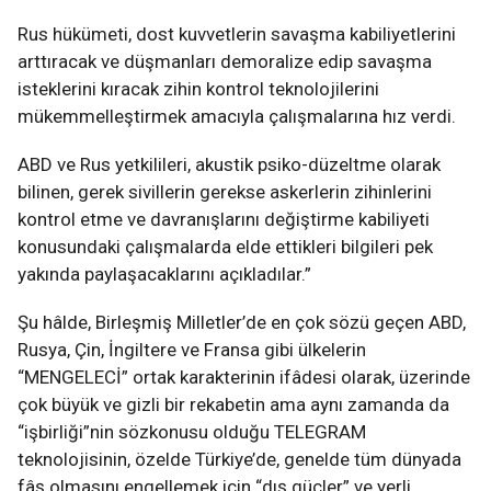
Rus hükümeti, dost kuvvetlerin savaşma kabiliyetlerini
arttıracak ve düşmanları demoralize edip savaşma
isteklerini kıracak zihin kontrol teknolojilerini
mükemmelleştirmek amacıyla çalışmalarına hız verdi.
ABD ve Rus yetkilileri, akustik psiko-düzeltme olarak
bilinen, gerek sivillerin gerekse askerlerin zihinlerini
kontrol etme ve davranışlarını değiştirme kabiliyeti
konusundaki çalışmalarda elde ettikleri bilgileri pek
yakında paylaşacaklarını açıkladılar.”
Şu hâlde, Birleşmiş Milletler’de en çok sözü geçen ABD,
Rusya, Çin, İngiltere ve Fransa gibi ülkelerin
“MENGELECİ” ortak karakterinin ifâdesi olarak, üzerinde
çok büyük ve gizli bir rekabetin ama aynı zamanda da
“işbirliği”nin sözkonusu olduğu TELEGRAM
teknolojisinin, özelde Türkiye’de, genelde tüm dünyada
fâş olmasını engellemek için “dış güçler” ve yerli