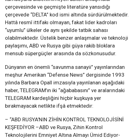
çerçevesinde ve geçmişte literatüre yansıdığı
çerçevede “DELTA” kod ismi altında sürdürülmektedir.
Hattâ resmî ittifakı olmayan, fakat lider kadroları
“uyumlu” ülkeler de aynı şekilde tatbik sahası
olabilmektedir. Üstelik benzer anlaşmalar ve teknoloji
paylaşımı, ABD ve Rusya gibi güya rakib bloklara
mensub süpergüçler arasında da sözkonusudur.
Dünyanın en önemli “savunma sanayii” yayınlarından
meşhur Amerikan “Defense News” dergisinde 1993
yılında Barbara Opall imzasıyla yayınlanan aşağıdaki
haber, TELEGRAM’ın iki “ağababasını” ve aralarındaki
TELEGRAM kardeşliğini hiçbir kuşkuya yer
bırakmayacak netlikte ifşâ etmektedir:
– “ABD RUSYA’NIN ZİHİN KONTROL TEKNOLOJİSİNİ
KEŞFEDİYOR –ABD ve Rusya, Zihin Kontrol
Teknolojilerini Emniyet Altına Almayı Ümid Ediyor-