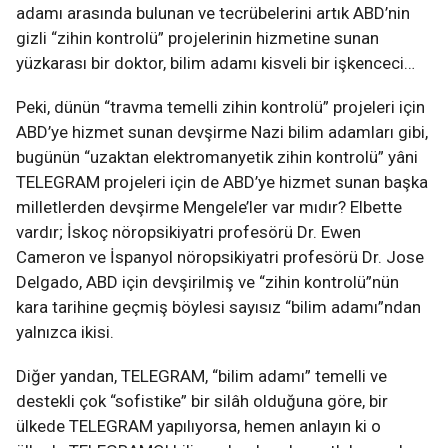
adamı arasında bulunan ve tecrübelerini artık ABD’nin
gizli “zihin kontrolü” projelerinin hizmetine sunan
yüzkarası bir doktor, bilim adamı kisveli bir işkenceci…
Peki, dünün “travma temelli zihin kontrolü” projeleri için
ABD’ye hizmet sunan devşirme Nazi bilim adamları gibi,
bugünün “uzaktan elektromanyetik zihin kontrolü” yâni
TELEGRAM projeleri için de ABD’ye hizmet sunan başka
milletlerden devşirme Mengele’ler var mıdır? Elbette
vardır; İskoç nöropsikiyatri profesörü Dr. Ewen
Cameron ve İspanyol nöropsikiyatri profesörü Dr. Jose
Delgado, ABD için devşirilmiş ve “zihin kontrolü”nün
kara tarihine geçmiş böylesi sayısız “bilim adamı”ndan
yalnızca ikisi.
Diğer yandan, TELEGRAM, “bilim adamı” temelli ve
destekli çok “sofistike” bir silâh olduğuna göre, bir
ülkede TELEGRAM yapılıyorsa, hemen anlayın ki o