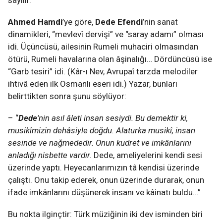
sayılır.
Ahmed Hamdi
’ye göre,
Dede Efendi
’nin sanat
dinamikleri, “mevlevî dervişi” ve “saray adamı” olması
idi. Üçüncüsü, ailesinin Rumeli muhaciri olmasından
ötürü, Rumeli havalarına olan âşinalığı… Dördüncüsü ise
“Garb tesiri” idi. (Kâr-ı Nev, Avrupaî tarzda melodiler
ihtivâ eden ilk Osmanlı eseri idi.) Yazar, bunları
belirttikten sonra şunu söylüyor:
– “
Dede
’nin asıl âleti insan sesiydi. Bu demektir ki,
musikîmizin dehâsiyle doğdu. Alaturka musikî, insan
sesinde ve nağmededir. Onun kudret ve imkânlarını
anladığı nisbette vardır.
Dede, ameliyelerini kendi sesi
üzerinde yaptı. Heyecanlarımızın tâ kendisi üzerinde
çalıştı. Onu takip ederek, onun üzerinde durarak, onun
ifade imkânlarını düşünerek insanı ve kâinatı buldu…”
Bu nokta ilginçtir: Türk müziğinin iki dev isminden biri