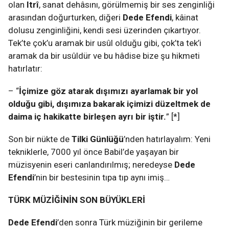
olan
Itrî
, sanat dehâsını, görülmemiş bir ses zenginliği
arasından doğurturken, diğeri
Dede Efendi
, kâinat
dolusu zenginliğini, kendi sesi üzerinden çıkartıyor.
Tek’te çok’u aramak bir usûl olduğu gibi, çok’ta tek’i
aramak da bir usûldür ve bu hâdise bize şu hikmeti
hatırlatır:
– “
İçimize göz atarak dışımızı ayarlamak bir yol
olduğu gibi, dışımıza bakarak içimizi düzeltmek de
daima iç hakikatte birleşen ayrı bir iştir.
” [*]
Son bir nükte de
Tilki Günlüğü
’nden hatırlayalım: Yeni
tekniklerle, 7000 yıl önce Babil’de yaşayan bir
müzisyenin eseri canlandırılmış; neredeyse
Dede
Efendi
’nin bir bestesinin tıpa tıp aynı imiş…
TÜRK MÜZİĞİNİN SON BÜYÜKLERİ
Dede Efendi
’den sonra Türk müziğinin bir gerileme