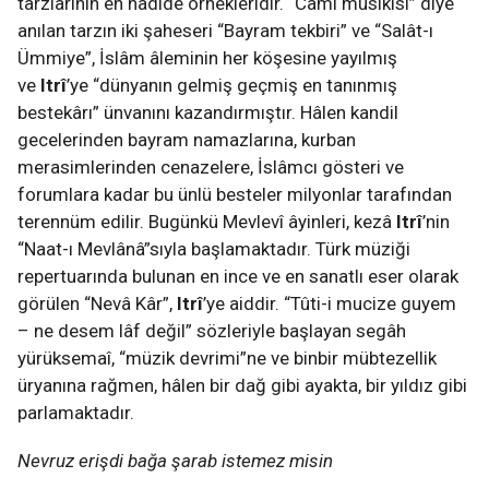
tarzlarının en nadide örnekleridir. “Cami musikîsi” diye
anılan tarzın iki şaheseri “Bayram tekbiri” ve “Salât-ı
Ümmiye”, İslâm âleminin her köşesine yayılmış
ve
Itrî
’ye “dünyanın gelmiş geçmiş en tanınmış
bestekârı” ünvanını kazandırmıştır. Hâlen kandil
gecelerinden bayram namazlarına, kurban
merasimlerinden cenazelere, İslâmcı gösteri ve
forumlara kadar bu ünlü besteler milyonlar tarafından
terennüm edilir. Bugünkü Mevlevî âyinleri, kezâ
Itrî
’nin
“Naat-ı Mevlânâ”sıyla başlamaktadır. Türk müziği
repertuarında bulunan en ince ve en sanatlı eser olarak
görülen “Nevâ Kâr”,
Itrî
’ye aiddir. “Tûti-i mucize guyem
– ne desem lâf değil” sözleriyle başlayan segâh
yürüksemaî, “müzik devrimi”ne ve binbir mübtezellik
üryanına rağmen, hâlen bir dağ gibi ayakta, bir yıldız gibi
parlamaktadır.
Nevruz erişdi bağa şarab istemez misin