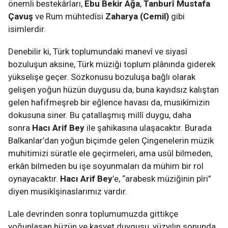
önemli bestekârları,
Ebu Bekir Ağa
,
Tanburî Mustafa
Çavuş
ve Rum mühtedîsi
Zaharya (Cemil)
gibi
isimlerdir.
Denebilir ki, Türk toplumundaki manevî ve siyasî
bozuluşun aksine, Türk müziği toplum plânında giderek
yükselişe geçer. Sözkonusu bozuluşa bağlı olarak
gelişen yoğun hüzün duygusu da, buna kayıdsız kalıştan
gelen hafifmeşreb bir eğlence havası da, musikîmizin
dokusuna siner. Bu çatallaşmış millî duygu, daha
sonra
Hacı Arif Bey
ile şahikasına ulaşacaktır. Burada
Balkanlar’dan yoğun biçimde gelen Çingenelerin müzik
muhitimizi süratle ele geçirmeleri, ama usûl bilmeden,
erkân bilmeden bu işe soyunmaları da mühim bir rol
oynayacaktır.
Hacı Arif Bey
’e, “arabesk müziğinin pîri”
diyen musikîşinaslarımız vardır.
Lale devrinden sonra toplumumuzda gittikçe
yoğunlaşan hüzün ve kasvet duygusu, yüzyılın sonunda,