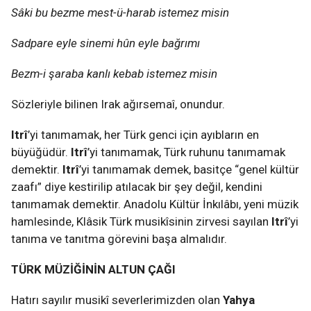
Sâki bu bezme mest-ü-harab istemez misin
Sadpare eyle sinemi hûn eyle bağrımı
Bezm-i şaraba kanlı kebab istemez misin
Sözleriyle bilinen Irak ağırsemaî, onundur.
Itrî
’yi tanımamak, her Türk genci için ayıbların en
büyüğüdür.
Itrî
’yi tanımamak, Türk ruhunu tanımamak
demektir.
Itrî
’yi tanımamak demek,
basitçe “genel kültür
zaafı” diye kestirilip atılacak bir şey değil, kendini
tanımamak demektir. Anadolu Kültür İnkılâbı, yeni müzik
hamlesinde, Klâsik Türk musikîsinin zirvesi sayılan
Itrî
’yi
tanıma ve tanıtma görevini başa almalıdır.
TÜRK MÜZİĞİNİN ALTUN ÇAĞI
Hatırı sayılır musikî severlerimizden olan
Yahya