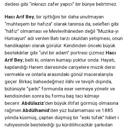
dedesi gibi “inkırazı zafer yapıcı” bir bünye belirtmez.
Hacı Arif Bey
,
bir işittiğini bir daha unutmayan
“muhteşem bir hafıza” olarak tanınsa da, selefleri gibi
“hâfız” olmaması ve Mevlevîhâneden değil “Muzika-yı
Hümayun” adı verilen Batı tarzı okuldan yetişmesi, onun
handikapları olarak görülür. Kendinden önceki büyük
bestekârlar gibi “ulvî bir adam” portresi çizmez
Hacı
Arif Bey
; belli ki, onların kumaşı yoktur onda. Hayatı,
kapılandığı Harem dairesinde cariyelere müzik dersi
vermekle ve onlarla arasındaki gönül maceralarıyla
geçer. Birkaç bahsedeğmez ilâhi ve tevşih dışında,
bütünüyle “şarkı” formunda eser vermeye yönelir ve
kendisinden sonra bu formu baş tacı kılmayı
becerir.
Abdülaziz
’den büyük iltifat görmüş olmasına
rağmen
Abdülhamid
’den yüz bulamaması ve 1885
yılında küsmüş, çaptan düşmüş bir “eski tüfek” hâlet-i
ruhiyesinde bestelediği şu kürdilihicazkâr şarkıdan