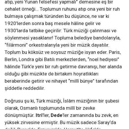
atıp, yeni Yunan felsefesi yapmalı” demesine eş bir
cehalet örneği… Toplumun ruhunu atıp ona yeni bir ruh
bulmaya çalışmak türünden bu düşünce, ne var ki
1920’lerden sonra baş mesele hâline gelir ve
1930’larda tatbike geçirilir: Türk müziği çalınması ve
söylenmesi yasaklanır! Topluma belediye bandolarıyla,
“filârmoni” orkestralarıyla yeni bir müzik dayatılır.
Toplum bu köksüz ve soysuz müziğe isyan eder. Paris,
Berlin, Londra gibi Batılı merkezlerden, “noel hediyesi”
hâlinde Türk’e yeni bir ruh getirme davranışı, her alanda
olduğu gibi müzikte de birtakım hoyratlıkları
beraberinde getirir ve nihayet “millî bünye” tarafından
şiddetle reddedilir.
Doğrusu şu ki, Türk müziği, İslâm müziğinin bir şubesi
olarak, Osmanlı toplumunda millî bir zevke
dönüşmüştür.
Itrî
’ler,
Dede
’ler zamanında bu zevk, en
yüksek zirvesine ermiştir. Bu müzik sadece Saray’da