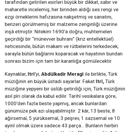
tarafından getirilen esirleri büyük bir dikkat, sabır ve
maharetle incelemiş, her birinden aldığı ses rengi ve
ezgi örneklerini hafızasına nakşetmiş ve sanatını,
benzeri görülmemiş bir malzeme zenginliği üzerine
inşâ etmiştir. Nitekim 1690’a doğru, muhtemelen
geçirdiği bir “münevver buhranı” (kriz entellektüel)
neticesinde, bütün makam ve rütbelerini terkedecek,
sarayla bütün bağlarını koparacak ve hayatının bundan
sonrası bizim için tam bir karanlığa gömülecektir.
Kaynaklar,
Itrî
’yi,
Abdülkadir Meragî
ile birlikte, Türk
müziğinin en büyük üstadı sayarlar. Fakat
Itrî,
Türk
müziğine yepyeni bir üslûb getirdiği için, Türk müziğinin
asıl pîri olarak da kabul edilir. Tarihî vesikalara göre,
1000’den fazla beste yapmış, ancak bunlardan
günümüze pek azı ulaşabilmiştir: 2 kâr, 13 beste, 8
ağırsemaî, 5 yürüksemaî, 3 peşrev, 1 sazsemaî ve 10
ayinî olmak üzere sadece 43 parça… Bunların herbiri