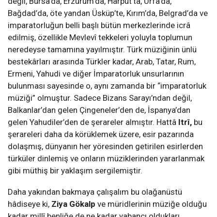
değil, Bursa’da, Erzurum’da, Harput’ta, Urfa’da,
Bağdad’da, öte yandan Üsküp’te, Kırım’da, Belgrad’da ve
imparatorluğun belli başlı bütün merkezlerinde icrâ
edilmiş, özellikle Mevlevî tekkeleri yoluyla toplumun
neredeyse tamamına yayılmıştır. Türk müziğinin ünlü
bestekârları arasında Türkler kadar, Arab, Tatar, Rum,
Ermeni, Yahudi ve diğer İmparatorluk unsurlarının
bulunması sayesinde o, aynı zamanda bir “imparatorluk
müziği” olmuştur. Sadece Bizans Sarayı’ndan değil,
Balkanlar’dan gelen Çingeneler’den de, İspanya’dan
gelen Yahudiler’den de şerareler almıştır. Hattâ
Itrî,
bu
şerareleri daha da körüklemek üzere, esir pazarında
dolaşmış, dünyanın her yöresinden getirilen esirlerden
türküler dinlemiş ve onların müziklerinden yararlanmak
gibi müthiş bir yaklaşım sergilemiştir.
Daha yakından bakmaya çalışalım bu olağanüstü
hâdiseye ki,
Ziya Gökalp
ve müridlerinin müziğe olduğu
kadar millî benliğe de ne kadar yabancı oldukları