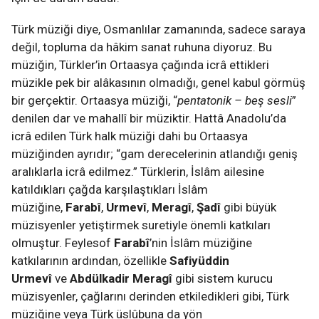
Türk müziği diye, Osmanlılar zamanında, sadece saraya
değil, topluma da hâkim sanat ruhuna diyoruz. Bu
müziğin, Türkler’in Ortaasya çağında icrâ ettikleri
müzikle pek bir alâkasının olmadığı, genel kabul görmüş
bir gerçektir. Ortaasya müziği, “
pentatonik – beş sesli
”
denilen dar ve mahallî bir müziktir. Hattâ Anadolu’da
icrâ edilen Türk halk müziği dahi bu Ortaasya
müziğinden ayrıdır; “gam derecelerinin atlandığı geniş
aralıklarla icrâ edilmez.” Türklerin, İslâm ailesine
katıldıkları çağda karşılaştıkları İslâm
müziğine,
Farabî
,
Urmevî
,
Meragî
,
Şadî
gibi büyük
müzisyenler yetiştirmek suretiyle önemli katkıları
olmuştur. Feylesof
Farabî
’nin İslâm müziğine
katkılarının ardından, özellikle
Safiyüddin
Urmevî
ve
Abdülkadir Meragî
gibi sistem kurucu
müzisyenler, çağlarını derinden etkiledikleri gibi, Türk
müziğine veya Türk üslûbuna da yön