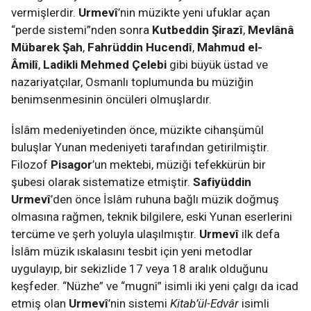
vermişlerdir.
Urmevî
’nin müzikte yeni ufuklar açan
“perde sistemi”nden sonra
Kutbeddin Şirazî
,
Mevlânâ
Mübarek Şah
,
Fahrüddin Hucendî
,
Mahmud el-
Âmilî
,
Ladikli Mehmed Çelebi
gibi büyük üstad ve
nazariyatçılar, Osmanlı toplumunda bu müziğin
benimsenmesinin öncüleri olmuşlardır.
İslâm medeniyetinden önce, müzikte cihanşümûl
buluşlar Yunan medeniyeti tarafından getirilmiştir.
Filozof
Pisagor
’un mektebi, müziği tefekkürün bir
şubesi olarak sistematize etmiştir.
Safiyüddin
Urmevî
’den önce İslâm ruhuna bağlı müzik doğmuş
olmasına rağmen, teknik bilgilere, eski Yunan eserlerini
tercüme ve şerh yoluyla ulaşılmıştır.
Urmevî
ilk defa
İslâm müzik ıskalasını tesbit için yeni metodlar
uygulayıp, bir sekizlide 17 veya 18 aralık olduğunu
keşfeder. “Nüzhe” ve “mugnî” isimli iki yeni çalgı da icad
etmiş olan
Urmevî
’nin sistemi
Kitab’ül-Edvâr
isimli