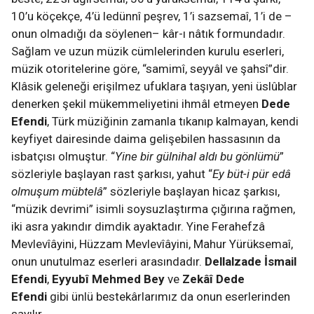
10’u köçekçe, 4’ü ledünnî peşrev, 1’i sazsemaî, 1’i de –
onun olmadığı da söylenen– kâr-ı nâtık formundadır.
Sağlam ve uzun müzik cümlelerinden kurulu eserleri,
müzik otoritelerine göre, “samimî, seyyâl ve şahsî”dir.
Klâsik geleneği erişilmez ufuklara taşıyan, yeni üslûblar
denerken şekil mükemmeliyetini ihmâl etmeyen
Dede
Efendi
, Türk müziğinin zamanla tıkanıp kalmayan, kendi
keyfiyet dairesinde daima gelişebilen hassasının da
isbatçısı olmuştur. “
Yine bir gülnihal aldı bu gönlümü
”
sözleriyle başlayan rast şarkısı, yahut “
Ey büt-i pür edâ
olmuşum mübtelâ
” sözleriyle başlayan hicaz şarkısı,
“müzik devrimi” isimli soysuzlaştırma çığırına rağmen,
iki asra yakındır dimdik ayaktadır. Yine Ferahefzâ
Mevlevîâyini, Hüzzam Mevlevîâyini, Mahur Yürüksemaî,
onun unutulmaz eserleri arasındadır.
Dellalzade İsmail
Efendi
,
Eyyubî Mehmed Bey
ve
Zekâî Dede
Efendi
gibi ünlü bestekârlarımız da onun eserlerinden