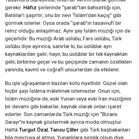
gerekir.
Hâfız
şiirlerinde “şarab”tan bahsettiği için,
Batılılar’ı şaşırtır; onu bir nevi “İslâm’dan kaçış” gibi
görmek isterler. Oysa orada “şarab”ın tasavvufî bir
remz olduğu anlaşılmaz. Aynı şey İslâm müziği için de
geçerlidir. Bu müziği Arab üslûbu, Fars üslûbu, Türk
üslûbu diye ayırınca, sanırlar ki, bu üslûblar ayrı
kaynaklardan gelir; hayır, bu üslûblar bir tek kaynaktan
gelir, birbirine geçer ve bu geçişinde zamanın özellikleri
yanında, kavmî ve coğrafî unsurlardan da etkilenir.
Bu işle uğraşanların bazıları kötü niyetlidir. Güzel olan
hiçbir şeyi İslâma mâletmek istemezler. Onun için,
İslâm müziğine de, eski Yunan veya eski İran müziğinin
bir devamı gibi bakarlar; kaynak olarak onları işaret
ederler. Son zamanlarda Türk müziği için “Bizans
Sarayı”nı kaynak göstermek ayrıca moda olmuştur.
Hattâ
Turgut Özal
,
Tansu Çiller
gibi Türk başbakanları
bile mevzuya el atmış, Yunanlılara şirinlik olsun diye,