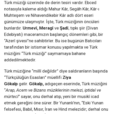
Türk müziği üzerinde de derin tesiri vardır. Ebced
notasıyla kaleme aldığı Mahur Kâr, Segâh Kâr, Kâr-ı
Muhteşem ve Nihavendikebir Kâr adlı dört eseri
günümüze ulaşmıştır. İşte, Türk müziğinin öncüleri
bunlardır.
Urmevî, Meragî
ve
Şadî
, tıpkı şiir (Divan
Edebiyatı) maceramızın başlangıç dönemleri gibi, bir
“Azerî şivesi”ne sahibtirler. Bu ise bugünün Batıcıları
tarafından bir istismar konusu yapılmakta ve Türk
müziğini “Türk müziği” saymamaya bahane
addedilmektedir.
Türk müziğine “millî değildir” diye saldıranların başında
“Türkçülüğün Esasları”
müellifi
Ziya
Gökalp
gelir.
Gökalp,
adıgeçen eserinde, Türk müziğini
“
Arap, Acem ve Bizans müziklerinin melezi, iptidaî ve
mürtecî
” sayar, onu derhal atıp, yeni bir musikî icad
etmek gereğini öne sürer. Bir Yunanlı’nın, “Eski Yunan
felsefesi, Babil, Mısır, İran ve Hind melezidir; derhal onu