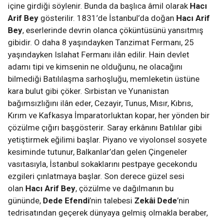
içine girdiği söylenir. Bunda da başlıca âmil olarak
Hacı
Arif Bey
gösterilir. 1831’de İstanbul’da doğan
Hacı Arif
Bey
, eserlerinde devrin olanca çöküntüsünü yansıtmış
gibidir. O daha 8 yaşındayken Tanzimat Fermanı, 25
yaşındayken Islahat Fermanı ilân edilir. Hain devlet
adamı tipi ve kimsenin ne olduğunu, ne olacağını
bilmediği Batılılaşma sarhoşluğu, memleketin üstüne
kara bulut gibi çöker. Sırbistan ve Yunanistan
bağımsızlığını ilân eder, Cezayir, Tunus, Mısır, Kıbrıs,
Kırım ve Kafkasya İmparatorluktan kopar, her yönden bir
çözülme çığırı başgösterir. Saray erkânını Batılılar gibi
yetiştirmek eğilimi başlar. Piyano ve viyolonsel sosyete
kesiminde tutunur, Balkanlar’dan gelen Çingeneler
vasıtasıyla, İstanbul sokaklarını pestpaye gecekondu
ezgileri çınlatmaya başlar. Son derece güzel sesi
olan
Hacı Arif Bey
,
çözülme ve dağılmanın bu
gününde,
Dede Efendi
’nin talebesi
Zekâi Dede
’nin
tedrisatından geçerek dünyaya gelmiş olmakla beraber,