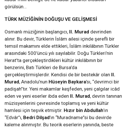
görülsün…
TÜRK MÜZİĞİNİN DOĞUŞU VE GELİŞMESİ
Osmanlı müziğinin başlangıcı,
II. Murad
devrinden
alınır. Bu devir, Türklerin İslâm ailesi içinde şerefli bir
temsil makamını elde ettikleri, İslâm inkılâbının Türkler
arasındaki 500’üncü yılı sayılabilir. Doğu Türkleri’nin
Herat’ta gerçekleştirdikleri kültür inkılâbının bir
benzerini, Batı Türkleri de Bursa’da
gerçekleştirmişlerdir. Kendisi de bir bestekâr olan
II.
Murad
,
Anadolu’nun
Hüseyin Baykara
’sı, “devrimci bir
padişah”tır. Yeni makamlar keşfeden, yeni çalgılar icâd
eden ve yeni eserler ibda eden
II. Murad
, devrin tanınan
müzisyenlerini çevresinde toplamış ve yeni kültür
hamlesi için teşvik etmiştir.
Hızır bin Abdullah
’ın
“Edvâr”ı,
Bedri Dilşad
’ın “Muradname”si bu devirde
kaleme alınmıştır. Bu teorik eserlerin yanında, beste