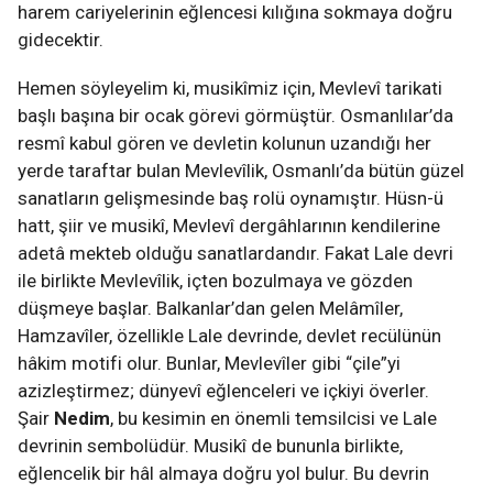
harem cariyelerinin eğlencesi kılığına sokmaya doğru
gidecektir.
Hemen söyleyelim ki, musikîmiz için, Mevlevî tarikati
başlı başına bir ocak görevi görmüştür. Osmanlılar’da
resmî kabul gören ve devletin kolunun uzandığı her
yerde taraftar bulan Mevlevîlik, Osmanlı’da bütün güzel
sanatların gelişmesinde baş rolü oynamıştır. Hüsn-ü
hatt, şiir ve musikî, Mevlevî dergâhlarının kendilerine
adetâ mekteb olduğu sanatlardandır. Fakat Lale devri
ile birlikte Mevlevîlik, içten bozulmaya ve gözden
düşmeye başlar. Balkanlar’dan gelen Melâmîler,
Hamzavîler, özellikle Lale devrinde, devlet recülünün
hâkim motifi olur. Bunlar, Mevlevîler gibi “çile”yi
azizleştirmez; dünyevî eğlenceleri ve içkiyi överler.
Şair
Nedim
,
bu kesimin en önemli temsilcisi ve Lale
devrinin sembolüdür. Musikî de bununla birlikte,
eğlencelik bir hâl almaya doğru yol bulur. Bu devrin