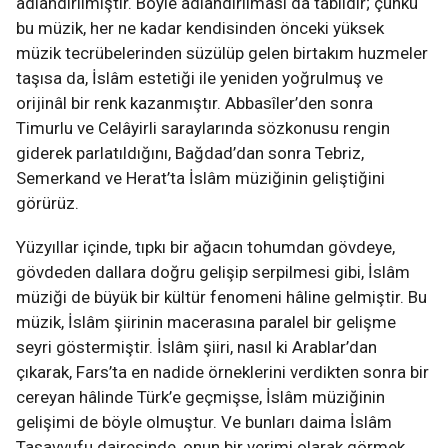
adlandırılmıştır. Böyle adlandırılması da tabiîdir; çünkü
bu müzik, her ne kadar kendisinden önceki yüksek
müzik tecrübelerinden süzülüp gelen birtakım huzmeler
taşısa da, İslâm estetiği ile yeniden yoğrulmuş ve
orijinâl bir renk kazanmıştır. Abbasîler’den sonra
Timurlu ve Celâyirli saraylarında sözkonusu rengin
giderek parlatıldığını, Bağdad’dan sonra Tebriz,
Semerkand ve Herat’ta İslâm müziğinin geliştiğini
görürüz.
Yüzyıllar içinde, tıpkı bir ağacın tohumdan gövdeye,
gövdeden dallara doğru gelişip serpilmesi gibi, İslâm
müziği de büyük bir kültür fenomeni hâline gelmiştir. Bu
müzik, İslâm şiirinin macerasına paralel bir gelişme
seyri göstermiştir. İslâm şiiri, nasıl ki Arablar’dan
çıkarak, Fars’ta en nadide örneklerini verdikten sonra bir
cereyan hâlinde Türk’e geçmişse, İslâm müziğinin
gelişimi de böyle olmuştur. Ve bunları daima İslâm
Tasavvufu dairesinde, onun bir verimi olarak görmek