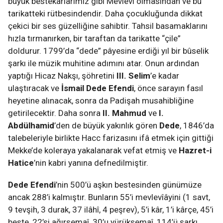
büyük bestekârlarımız gibi Mevlevî olmasından ve bu
tarikatteki rütbesindendir. Daha çocukluğunda dikkat
çekici bir ses güzelliğine sahibtir. Tahsil basamaklarını
hızla tırmanırken, bir taraftan da tarikatte “çile”
doldurur. 1799’da “dede” pâyesine erdiği yıl bir bûselik
şarkı ile müzik muhitine adımını atar. Onun ardından
yaptığı Hicaz Nakşı, şöhretini
III. Selim
’e kadar
ulaştıracak ve
İsmail Dede Efendi
, önce sarayın fasıl
heyetine alınacak, sonra da Padişah musahibliğine
getirilecektir. Daha sonra
II. Mahmud
ve
I.
Abdülhamid
’den de büyük yakınlık gören
Dede
, 1846’da
talebeleriyle birlikte Hacc farizasını ifâ etmek için gittiği
Mekke’de koleraya yakalanarak vefat etmiş ve
Hazret-i
Hatice
’nin kabri yanına defnedilmiştir.
Dede Efendi
’nin 500’ü aşkın bestesinden günümüze
ancak 288’i kalmıştır. Bunların 55’i mevlevîâyini (1 savt,
9 tevşih, 3 durak, 37 ilâhî, 4 peşrev), 5’i kâr, 1’i kârçe, 45’i
beste, 22’si ağırsemaî, 30’u yürüksemaî, 114’ü şarkı,