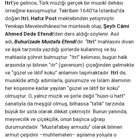
Itrî
’ye gelince, Türk müziği gerçek bir musikî dehâsı
örneğine kavuşmuştur. Takrîben 1640’ta İstanbul’da
doğan
Itrî
,
Hafız Post
mektebinden yetişmiştir.
Yenikapı Mevelevîhânesi’ne müntesib olup,
Şeyh Câmi
Ahmed Dede Efendi
’den ders aldığı söylenir. Asıl
adı,
Buhurîzade Mustafa Efendi
’dir. “
Itrî
” mahlasını divan
ve âşık tarzında yazdığı şiirlerde kullanmış ve bu
mahlasla şöhret bulmuştur. “Itrî” kelimesi, bugün halk
arasında iyi bilinen “ıtr” (gerenium) çiçeğinden gelmekte
ve “güzel ve lâtif koku” anlamını taşımaktadır.
Itrî
de,
musikîde attığı adımlarla, günümüze ve İslâm âleminin
her köşesine kadar yayılan “güzel ve lâtif bir koku”
olmuştur. O, yalnız müzik ve şiirle değil “hüsn-ü hatt”
sanatıyla da meşgûl olmuş, bilhassa “ta’lik” tarzında
büyük bir usta olarak dikkat çekmiştir. Bunun yanında,
meyvecilik ve çiçekçilik, onun başlıca uğraşı
durumundadır. “Mustafabey armudu” olarak bilinen
armut çeşidini –muhtemelen– aşılama yoluyla o