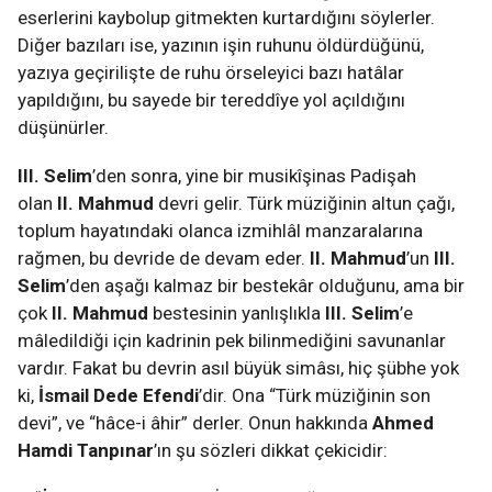
eserlerini kaybolup gitmekten kurtardığını söylerler.
Diğer bazıları ise, yazının işin ruhunu öldürdüğünü,
yazıya geçirilişte de ruhu örseleyici bazı hatâlar
yapıldığını, bu sayede bir tereddîye yol açıldığını
düşünürler.
III. Selim
’den sonra, yine bir musikîşinas Padişah
olan
II. Mahmud
devri gelir.
Türk müziğinin altun çağı,
toplum hayatındaki olanca izmihlâl manzaralarına
rağmen, bu devride de devam eder.
II. Mahmud
’un
III.
Selim
’den aşağı kalmaz bir bestekâr olduğunu, ama bir
çok
II. Mahmud
bestesinin yanlışlıkla
III. Selim
’e
mâledildiği için kadrinin pek bilinmediğini savunanlar
vardır. Fakat bu devrin asıl büyük simâsı, hiç şübhe yok
ki,
İsmail Dede Efendi
’dir. Ona “Türk müziğinin son
devi”, ve “hâce-i âhir” derler. Onun hakkında
Ahmed
Hamdi Tanpınar
’ın şu sözleri dikkat çekicidir: