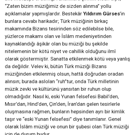
“Zaten bizim müziğimiz de sizden alınma” yollu
açıklamalar yapmışlardır. Bestekâr
Yıldırım Gürses
’in
bunlara cevabı harikadır; Türk müziğinin birkaç
makamında Bizans tesirinden söz edilebilse bile,
yüzlerce makamı olan ve İslâm medeniyetinden
kaynaklandığı âşikâr olan bu müziği bu şekilde
nitelemenin bir kötü niyet ve cahillik olduğunu ilmî
olarak göstermiştir. Sanatta etkilenmek kötü veya yanlış
da değildir. Velev ki, bütün Türk müziği Bizans
müziğinden etkilenmiş olsun, hattâ doğrudan oradan
alınsın; burada aslolan “ruh”tur, onda Türk milletinin
müzik zevki ve kültürünü yansıtan bir ruhun olup
olmadığıdır. Nasıl ki, eski Yunan felsefesi Babil’den,
Mısır’dan, Hind’den, Çin’den, İran’dan gelen tesirlerle
oluşmasına rağmen, bunların hepsinden ayrı bir kimlik
taşır ve “eski Yunan felsefesi” diye tanımlanır. Genel
olarak İslâm müziği ve onun bir şubesi olan Türk müziği
için de durum budur.