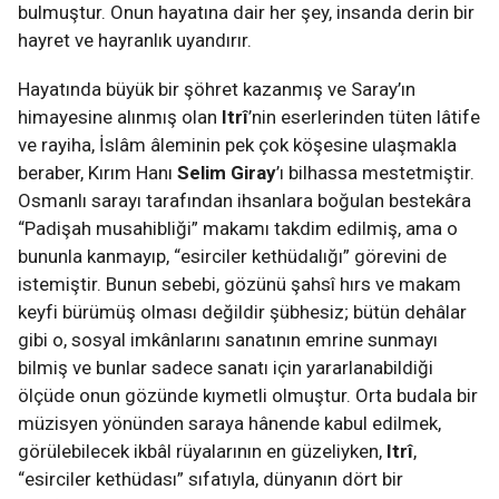
bulmuştur. Onun hayatına dair her şey, insanda derin bir
hayret ve hayranlık uyandırır.
Hayatında büyük bir şöhret kazanmış ve Saray’ın
himayesine alınmış olan
Itrî
’nin eserlerinden tüten lâtife
ve rayiha, İslâm âleminin pek çok köşesine ulaşmakla
beraber, Kırım Hanı
Selim Giray
’ı bilhassa mestetmiştir.
Osmanlı sarayı tarafından ihsanlara boğulan bestekâra
“Padişah musahibliği” makamı takdim edilmiş, ama o
bununla kanmayıp, “esirciler kethüdalığı” görevini de
istemiştir. Bunun sebebi, gözünü şahsî hırs ve makam
keyfi bürümüş olması değildir şübhesiz; bütün dehâlar
gibi o, sosyal imkânlarını sanatının emrine sunmayı
bilmiş ve bunlar sadece sanatı için yararlanabildiği
ölçüde onun gözünde kıymetli olmuştur. Orta budala bir
müzisyen yönünden saraya hânende kabul edilmek,
görülebilecek ikbâl rüyalarının en güzeliyken,
Itrî
,
“esirciler kethüdası” sıfatıyla, dünyanın dört bir