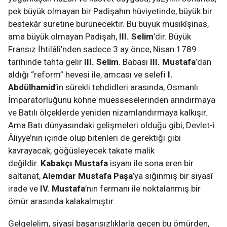
pek büyük olmayan bir Padişahın hüviyetinde, büyük bir
bestekâr suretine bürünecektir. Bu büyük musikîşinas,
ama büyük olmayan Padişah,
III. Selim
’dir. Büyük
Fransız İhtilâli’nden sadece 3 ay önce, Nisan 1789
tarihinde tahta gelir
III. Selim
. Babası
III. Mustafa
’dan
aldığı “reform” hevesi ile, amcası ve selefi
I.
Abdülhamid
’in sürekli tehdidleri arasında, Osmanlı
İmparatorluğunu köhne müesseselerinden arındırmaya
ve Batılı ölçeklerde yeniden nizamlandırmaya kalkışır.
Ama Batı dünyasındaki gelişmeleri olduğu gibi, Devlet-i
Âliyye’nin içinde olup bitenleri de gerektiği gibi
kavrayacak, göğüsleyecek takate malik
değildir.
Kabakçı Mustafa
isyanı ile sona eren bir
saltanat,
Alemdar Mustafa Paşa
’ya sığınmış bir siyasî
irade ve
IV. Mustafa
’nın fermanı ile noktalanmış bir
ömür arasında kalakalmıştır.
Gelgelelim, siyasî başarısızlıklarla geçen bu ömürden,