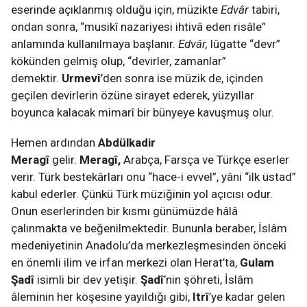
eserinde açıklanmış olduğu için, müzikte
Edvâr
tabiri,
ondan sonra, “musikî nazariyesi ihtivâ eden risâle”
anlamında kullanılmaya başlanır.
Edvâr,
lûgatte “devr”
kökünden gelmiş olup, “devirler, zamanlar”
demektir.
Urmevî
’den sonra ise müzik de, içinden
geçilen devirlerin özüne sirayet ederek, yüzyıllar
boyunca kalacak mimarî bir bünyeye kavuşmuş olur.
Hemen ardından
Abdülkadir
Meragî
gelir.
Meragî,
Arabça, Farsça ve Türkçe eserler
verir. Türk bestekârları onu “hace-i evvel”, yâni “ilk üstad”
kabul ederler. Çünkü Türk müziğinin yol açıcısı odur.
Onun eserlerinden bir kısmı günümüzde hâlâ
çalınmakta ve beğenilmektedir. Bununla beraber, İslâm
medeniyetinin Anadolu’da merkezleşmesinden önceki
en önemli ilim ve irfan merkezi olan Herat’ta,
Gulam
Şadî
isimli bir dev yetişir.
Şadî
’nin şöhreti, İslâm
âleminin her köşesine yayıldığı gibi,
Itrî
’ye kadar gelen