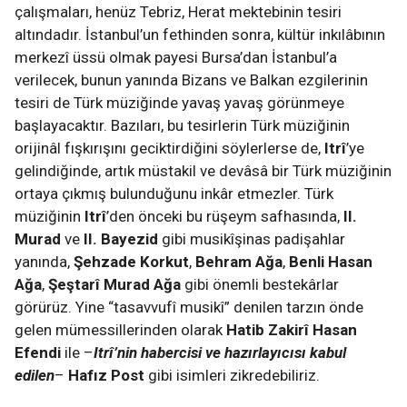
çalışmaları, henüz Tebriz, Herat mektebinin tesiri
altındadır. İstanbul’un fethinden sonra, kültür inkılâbının
merkezî üssü olmak payesi Bursa’dan İstanbul’a
verilecek, bunun yanında Bizans ve Balkan ezgilerinin
tesiri de Türk müziğinde yavaş yavaş görünmeye
başlayacaktır. Bazıları, bu tesirlerin Türk müziğinin
orijinâl fışkırışını geciktirdiğini söylerlerse de,
Itrî
’ye
gelindiğinde, artık müstakil ve devâsâ bir Türk müziğinin
ortaya çıkmış bulunduğunu inkâr etmezler. Türk
müziğinin
Itrî
’den önceki bu rüşeym safhasında,
II.
Murad
ve
II. Bayezid
gibi musikîşinas padişahlar
yanında,
Şehzade Korkut
,
Behram Ağa
,
Benli Hasan
Ağa
,
Şeştarî Murad Ağa
gibi önemli bestekârlar
görürüz. Yine “tasavvufî musikî” denilen tarzın önde
gelen mümessillerinden olarak
Hatib Zakirî Hasan
Efendi
ile –
Itrî’nin habercisi ve hazırlayıcısı kabul
edilen
–
Hafız Post
gibi isimleri zikredebiliriz.