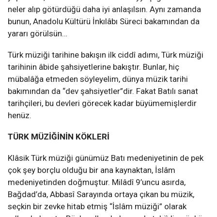
neler alıp götürdüğü daha iyi anlaşılsın. Aynı zamanda
bunun, Anadolu Kültürü İnkılâbı Süreci bakamından da
yararı görülsün…
Türk müziği tarihine bakışın ilk ciddî adımı, Türk müziği
tarihinin âbide şahsiyetlerine bakıştır. Bunlar, hiç
mübalâğa etmeden söyleyelim, dünya müzik tarihi
bakımından da “dev şahsiyetler”dir. Fakat Batılı sanat
tarihçileri, bu devleri görecek kadar büyümemişlerdir
henüz.
TÜRK MÜZİĞİNİN KÖKLERİ
Klâsik Türk müziği günümüz Batı medeniyetinin de pek
çok şey borçlu olduğu bir ana kaynaktan, İslâm
medeniyetinden doğmuştur. Milâdî 9’uncu asırda,
Bağdad’da, Abbasî Sarayında ortaya çıkan bu müzik,
seçkin bir zevke hitab etmiş “İslâm müziği” olarak