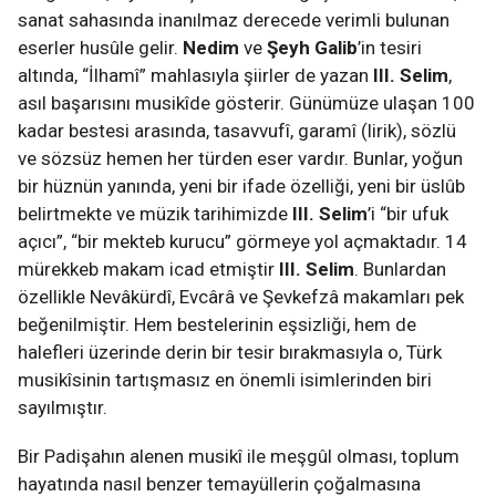
sanat sahasında inanılmaz derecede verimli bulunan
eserler husûle gelir.
Nedim
ve
Şeyh Galib
’in tesiri
altında, “İlhamî” mahlasıyla şiirler de yazan
III. Selim
,
asıl başarısını musikîde gösterir. Günümüze ulaşan 100
kadar bestesi arasında, tasavvufî, garamî (lirik), sözlü
ve sözsüz hemen her türden eser vardır. Bunlar, yoğun
bir hüznün yanında, yeni bir ifade özelliği, yeni bir üslûb
belirtmekte ve müzik tarihimizde
III. Selim
’i “bir ufuk
açıcı”, “bir mekteb kurucu” görmeye yol açmaktadır. 14
mürekkeb makam icad etmiştir
III. Selim
. Bunlardan
özellikle Nevâkürdî, Evcârâ ve Şevkefzâ makamları pek
beğenilmiştir. Hem bestelerinin eşsizliği, hem de
halefleri üzerinde derin bir tesir bırakmasıyla o, Türk
musikîsinin tartışmasız en önemli isimlerinden biri
sayılmıştır.
Bir Padişahın alenen musikî ile meşgûl olması, toplum
hayatında nasıl benzer temayüllerin çoğalmasına