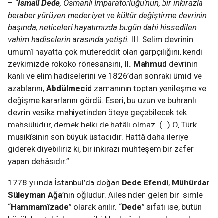
– “
İsmail Dede
, Osmanlı İmparatorluğu’nun, bir inkırazla
beraber yürüyen medeniyet ve kültür değiştirme devrinin
başında, neticeleri hayatımızda bugün dahi hissedilen
vahim hadiselerin arasında yetişti.
III. Selim devrinin
umumî hayatta çok mütereddit olan garpçılığını, kendi
zevkimizde rokoko rönesansını,
II. Mahmud
devrinin
kanlı ve elim hadiselerini ve 1826’dan sonraki ümid ve
azablarını,
Abdülmecid
zamanının toptan yenileşme ve
değişme kararlarını gördü. Eseri, bu uzun ve buhranlı
devrin vesika mahiyetinden öteye geçebilecek tek
mahsülüdür, demek belki de hatâlı olmaz. (…) O, Türk
musikîsinin son büyük üstadıdır. Hattâ daha ileriye
giderek diyebiliriz ki, bir inkırazı muhteşem bir zafer
yapan dehâsıdır.”
1778 yılında İstanbul’da doğan
Dede Efendi
,
Mühürdar
Süleyman Ağa
’nın oğludur. Ailesinden gelen bir isimle
“
Hammamîzade
” olarak anılır. “
Dede
” sıfatı ise, bütün