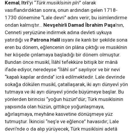
Kemal
,
Itrî
’yi “
Türk musikîsinin pîri
” olarak
vasıflandırdıktan sonra, onun ardından gelen 1718-
1730 dönemine “Lale devri” adını verir; bu isimlendirme
ondan kalmıştır…
Nevşehirli Damad İbrahim Paşa
’nın,
Cenneti yeryüzüne indirmek adına devleti uykuya
yatırdığı ve
Patrona Halil
isyanı ile kanlı bir şekilde sona
eren bu dönem, eğlencenin ön plâna çıktığı ve musikînin
her köşede çınlamaya başladığı bir dönem olmuştur.
Bundan önce musikî, İlâhî tefekküre bitişik bir mânâ
ifade ediyor, neredeyse “İlâhî sır” sayılıyor ve bir nevi
“kapalı kapılar ardında” icrâ edilmektedir. Lale devrinde
sokağa dökülen musikî, çatallaşarak, iki ayrı dünyevî yön
tutmaya ve iki ayrı dünyevî yönde büyümeye başlar. Bu
yönlerden birincisi “yoğun hüzün”dür; Türk musikîsinin
yapısında olan hüzün, gittikçe yoğunlaşmaya,
ağırlaşmaya, meyhâne kasvetine dönüşmeye yüz
tutmuştur. İkincisi “neş’e ve eğlence” havasıdır; Lale
devri’nde o da alıp yürüyecek, Türk musikîsini adetâ