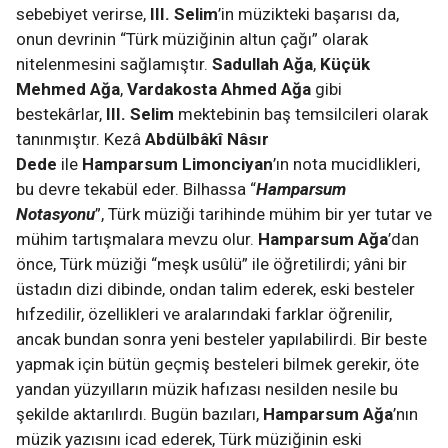
sebebiyet verirse,
III. Selim
’in müzikteki başarısı da,
onun devrinin “Türk müziğinin altun çağı” olarak
nitelenmesini sağlamıştır.
Sadullah Ağa
,
Küçük
Mehmed Ağa
,
Vardakosta Ahmed Ağa
gibi
bestekârlar,
III. Selim
mektebinin baş temsilcileri olarak
tanınmıştır. Kezâ
Abdülbâkî Nâsır
Dede
ile
Hamparsum Limonciyan
’ın nota mucidlikleri,
bu devre tekabül eder. Bilhassa “
Hamparsum
Notasyonu
”, Türk müziği tarihinde mühim bir yer tutar ve
mühim tartışmalara mevzu olur.
Hamparsum Ağa
’dan
önce, Türk müziği “meşk usûlü” ile öğretilirdi; yâni bir
üstadın dizi dibinde, ondan talim ederek, eski besteler
hıfzedilir, özellikleri ve aralarındaki farklar öğrenilir,
ancak bundan sonra yeni besteler yapılabilirdi. Bir beste
yapmak için bütün geçmiş besteleri bilmek gerekir, öte
yandan yüzyılların müzik hafızası nesilden nesile bu
şekilde aktarılırdı. Bugün bazıları,
Hamparsum Ağa
’nın
müzik yazısını icad ederek, Türk müziğinin eski