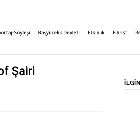
ortaj-Söyleşi
Başyücelik Devleti
Etkinlik
Fihrist
R
f Şairi
İLGİ