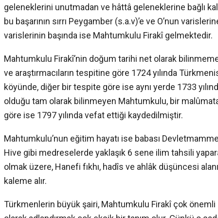
geleneklerini unutmadan ve hâttâ geleneklerine bağlı ka
bu başarının sırrı Peygamber (s.a.v)’e ve O’nun varislerine 
varislerinin başında ise Mahtumkulu Firakî gelmektedir.
Mahtumkulu Firakî’nin doğum tarihi net olarak bilinmeme
ve araştırmacıların tespitine göre 1724 yılında Türkmeni
köyünde, diğer bir tespite göre ise aynı yerde 1733 yılınd
olduğu tam olarak bilinmeyen Mahtumkulu, bir malûmata 
göre ise 1797 yılında vefat ettiği kaydedilmiştir.
Mahtumkulu’nun eğitim hayatı ise babası Devletmammet 
Hive gibi medreselerde yaklaşık 6 sene ilim tahsili yapa
olmak üzere, Hanefi fıkhı, hadîs ve ahlâk düşüncesi alanı
kaleme alır.
Türkmenlerin büyük şairi, Mahtumkulu Firakî çok önemli bi