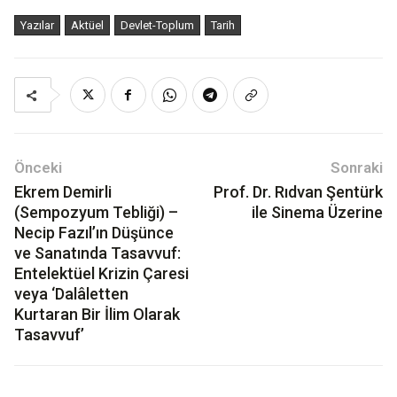
Yazılar
Aktüel
Devlet-Toplum
Tarih
Önceki
Sonraki
Ekrem Demirli
Prof. Dr. Rıdvan Şentürk
(Sempozyum Tebliği) –
ile Sinema Üzerine
Necip Fazıl’ın Düşünce
ve Sanatında Tasavvuf:
Entelektüel Krizin Çaresi
veya ‘Dalâletten
Kurtaran Bir İlim Olarak
Tasavvuf’