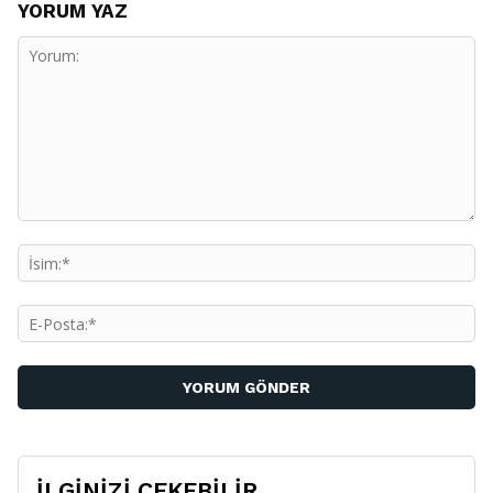
YORUM YAZ
Yorum:
İs
E-
Po
İLGİNİZİ ÇEKEBİLİR