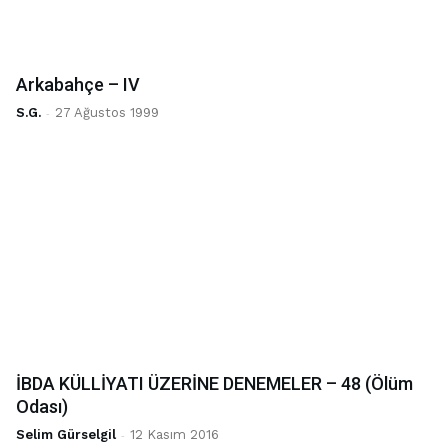
Arkabahçe – IV
S.G.
-
27 Ağustos 1999
İBDA KÜLLİYATI ÜZERİNE DENEMELER – 48 (Ölüm
Odası)
Selim Gürselgil
-
12 Kasım 2016