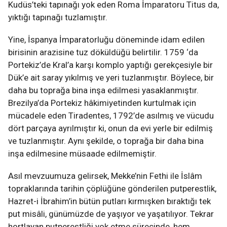
Kudüs’teki tapınağı yok eden Roma İmparatoru Titus da,
yıktığı tapınağı tuzlamıştır.
Yine, İspanya İmparatorluğu döneminde idam edilen
birisinin arazisine tuz döküldüğü belirtilir. 1759 ‘da
Portekiz’de Kral’a karşı komplo yaptığı gerekçesiyle bir
Dük’e ait saray yıkılmış ve yeri tuzlanmıştır. Böylece, bir
daha bu toprağa bina inşa edilmesi yasaklanmıştır.
Brezilya’da Portekiz hâkimiyetinden kurtulmak için
mücadele eden Tiradentes, 1792’de asılmış ve vücudu
dört parçaya ayrılmıştır ki, onun da evi yerle bir edilmiş
ve tuzlanmıştır. Aynı şekilde, o toprağa bir daha bina
inşa edilmesine müsaade edilmemiştir.
Asıl mevzuumuza gelirsek, Mekke’nin Fethi ile İslâm
topraklarında tarihin çöplüğüne gönderilen putperestlik,
Hazret-i İbrahim’in bütün putları kırmışken bıraktığı tek
put misâli, günümüzde de yaşıyor ve yaşatılıyor. Tekrar
hortlayan putperestliği yok etme sürecinde, hem