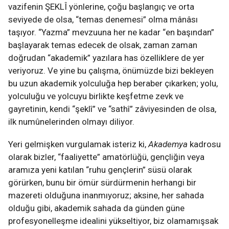
vazifenin ŞEKLÎ yönlerine, çoğu başlangıç ve orta
seviyede de olsa, “temas denemesi” olma mânâsı
taşıyor. “Yazma” mevzuuna her ne kadar “en başından”
başlayarak temas edecek de olsak, zaman zaman
doğrudan “akademik” yazılara has özelliklere de yer
veriyoruz. Ve yine bu çalışma, önümüzde bizi bekleyen
bu uzun akademik yolculuğa hep beraber çıkarken; yolu,
yolculuğu ve yolcuyu birlikte keşfetme zevk ve
gayretinin, kendi “şeklî” ve “sathî” zâviyesinden de olsa,
ilk numûnelerinden olmayı diliyor.
Yeri gelmişken vurgulamak isteriz ki,
Akademya
kadrosu
olarak bizler, “faaliyette” amatörlüğü, gençliğin veya
aramıza yeni katılan “ruhu gençlerin” süsü olarak
görürken, bunu bir ömür sürdürmenin herhangi bir
mazereti olduğuna inanmıyoruz; aksine, her sahada
olduğu gibi, akademik sahada da günden güne
profesyonelleşme idealini yükseltiyor, biz olamamışsak