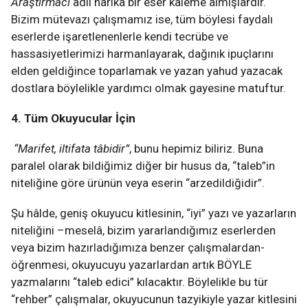
Araştırmacı
adlı harika bir eser kaleme almışlardır.
Bizim mütevazı çalışmamız ise, tüm böylesi faydalı
eserlerde işaretlenenlerle kendi tecrübe ve
hassasiyetlerimizi harmanlayarak, dağınık ipuçlarını
elden geldiğince toparlamak ve yazan yahud yazacak
dostlara böylelikle yardımcı olmak gayesine matuftur.
4. Tüm Okuyucular İçin
“Marifet, iltifata tâbidir”
, bunu hepimiz biliriz. Buna
paralel olarak bildiğimiz diğer bir husus da, “taleb”in
niteliğine göre ürünün veya eserin “arzedildiğidir”.
Şu hâlde, geniş okuyucu kitlesinin, “iyi” yazı ve yazarların
niteliğini –meselâ, bizim yararlandığımız eserlerden
veya bizim hazırladığımıza benzer çalışmalardan-
öğrenmesi, okuyucuyu yazarlardan artık BÖYLE
yazmalarını “taleb edici” kılacaktır. Böylelikle bu tür
“rehber” çalışmalar, okuyucunun tazyikiyle yazar kitlesini