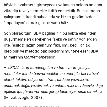
böyle bir zahmete girmeyecek ve kısaca onların adlarını
zikredip tavsiye etmekle iktifâ edecektik. Bu bakımdan
çalışmamız, kendi sahasında ve bizim gözümüzden
“toparlayıcı” olmak gibi bir vasfı hâiz.
Son olarak, tüm İBDA bağlılarının bu bâbta ellerinden
düşürmemeleri gereken ve “şeklî ve sathî” yönlerden
öte, “asılda” lâzım olan tüm fikrî, ilmî, bediî, ahlâkî,
ideolojik ve metodolojik ipuçlarını muhtevî eser,
İBDA
Mimarı
’nın
Marifetname
’sidir:
– «İBDA’cıların tümdengelim ve tümevarım yoluyla
meseleler içinde başvuracakları bu eseri, “ortak hafıza”
olarak takdim ediyorum… Yani, sadece yazmak ve
anlatmak değil, yazdırmak ve anlattırmak sevdasiyle, dışa
açılışın ipuçlarını vermek, görüp tanımaya misâl olmak…»
(Mirzabeyoğlu, 2007)