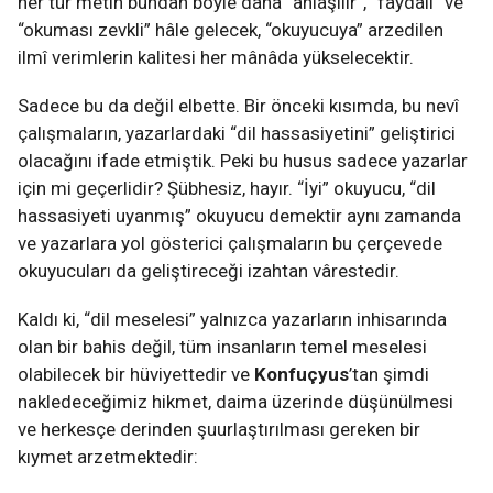
her tür metin bundan böyle daha “anlaşılır”, “faydalı” ve
“okuması zevkli” hâle gelecek, “okuyucuya” arzedilen
ilmî verimlerin kalitesi her mânâda yükselecektir.
Sadece bu da değil elbette. Bir önceki kısımda, bu nevî
çalışmaların, yazarlardaki “dil hassasiyetini” geliştirici
olacağını ifade etmiştik. Peki bu husus sadece yazarlar
için mi geçerlidir? Şübhesiz, hayır. “İyi” okuyucu, “dil
hassasiyeti uyanmış” okuyucu demektir aynı zamanda
ve yazarlara yol gösterici çalışmaların bu çerçevede
okuyucuları da geliştireceği izahtan vârestedir.
Kaldı ki, “dil meselesi” yalnızca yazarların inhisarında
olan bir bahis değil, tüm insanların temel meselesi
olabilecek bir hüviyettedir ve
Konfuçyus
’tan şimdi
nakledeceğimiz hikmet, daima üzerinde düşünülmesi
ve herkesçe derinden şuurlaştırılması gereken bir
kıymet arzetmektedir: