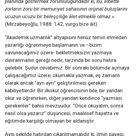
plânında göstermek zorunluluğundadır ki, bu, elbette
zorların zoru bir memuriyet sahasının orijinal buluşlarını
ucuzun ucuzu bir beleşçiliğe âlet etmekle olmaz.»
(Mirzabeyoğlu, 1988: 142, vurgu bize âit)
“Akademik uzmanlık” altyapısını henüz temin etmeden
yazarlığı öğrenmeye başlamanın ve –bizim
savunacağımız üzere- bekletmeksizin yazmaya
davranmanın gereği nedir, tarzında bir soru hatıra
gelebilir. Şudur cevabımız: Bir sonraki bölümde açmaya
çalışacağımız üzere, okumakla yazmak, eş zamanlı
olarak ancak “ayrı ayrı” geliştirilmesi gereken
kabiliyetlerdir. Bir ilkokul öğrencisinin bile, bir yandan
okur ve öğrenirken, diğer yandan kendince “yazması
gerekenler” bahis mevzuudur. “Önce okuyalım, sonra
nasıl olsa yazarız” düşüncesi, maalesef hayatta ve
eğitimde karşılığı olmayan bir aldanıştır.
Aynı şekilde hatırdan çıkarılmamalıdır ki, ilmin gayesi,