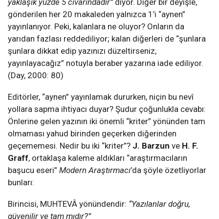
yaklaşık yüzde 5 civarındadır”
diyor. Diğer bir deyişle,
gönderilen her 20 makaleden yalnızca 1’i “aynen”
yayınlanıyor. Peki, kalanlara ne oluyor? Onların da
yarıdan fazlası reddediliyor; kalan diğerleri de “şunlara
şunlara dikkat edip yazınızı düzeltirseniz,
yayınlayacağız” notuyla beraber yazarına iade ediliyor.
(Day, 2000: 80)
Editörler, “aynen” yayınlamak dururken, niçin bu nevî
yollara sapma ihtiyacı duyar? Şudur çoğunlukla cevabı:
Önlerine gelen yazının iki önemli “kriter” yönünden tam
olmaması yahud birinden geçerken diğerinden
geçememesi. Nedir bu iki “kriter”?
J. Barzun
ve
H. F.
Graff
, ortaklaşa kaleme aldıkları “araştırmacıların
başucu eseri”
Modern Araştırmacı
’da şöyle özetliyorlar
bunları:
Birincisi, MUHTEVÂ yönündendir:
“Yazılanlar doğru,
güvenilir ve tam mıdır?”