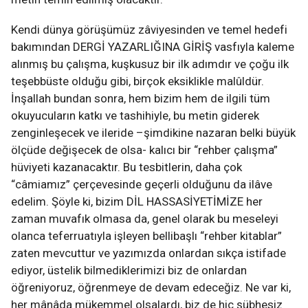
Kendi dünya görüşümüz zâviyesinden ve temel hedefi
bakımından DERGİ YAZARLIĞINA GİRİŞ vasfıyla kaleme
alınmış bu çalışma, kuşkusuz bir ilk adımdır ve çoğu ilk
teşebbüste olduğu gibi, birçok eksiklikle malûldür.
İnşallah bundan sonra, hem bizim hem de ilgili tüm
okuyucuların katkı ve tashihiyle, bu metin giderek
zenginleşecek ve ileride –şimdikine nazaran belki büyük
ölçüde değişecek de olsa- kalıcı bir “rehber çalışma”
hüviyeti kazanacaktır. Bu tesbitlerin, daha çok
“câmiamız” çerçevesinde geçerli olduğunu da ilâve
edelim. Şöyle ki, bizim DİL HASSASİYETİMİZE her
zaman muvafık olmasa da, genel olarak bu meseleyi
olanca teferruatıyla işleyen bellibaşlı “rehber kitablar”
zaten mevcuttur ve yazımızda onlardan sıkça istifade
ediyor, üstelik bilmediklerimizi biz de onlardan
öğreniyoruz, öğrenmeye de devam edeceğiz. Ne var ki,
her mânâda mükemmel olsalardı, biz de hiç şübhesiz