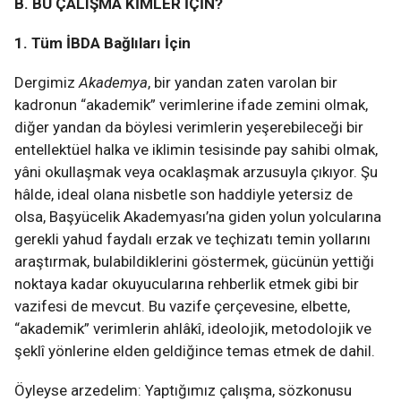
B. BU ÇALIŞMA KİMLER İÇİN?
1. Tüm İBDA Bağlıları İçin
Dergimiz
Akademya
, bir yandan zaten varolan bir
kadronun “akademik” verimlerine ifade zemini olmak,
diğer yandan da böylesi verimlerin yeşerebileceği bir
entellektüel halka ve iklimin tesisinde pay sahibi olmak,
yâni okullaşmak veya ocaklaşmak arzusuyla çıkıyor. Şu
hâlde, ideal olana nisbetle son haddiyle yetersiz de
olsa, Başyücelik Akademyası’na giden yolun yolcularına
gerekli yahud faydalı erzak ve teçhizatı temin yollarını
araştırmak, bulabildiklerini göstermek, gücünün yettiği
noktaya kadar okuyucularına rehberlik etmek gibi bir
vazifesi de mevcut. Bu vazife çerçevesine, elbette,
“akademik” verimlerin ahlâkî, ideolojik, metodolojik ve
şeklî yönlerine elden geldiğince temas etmek de dahil.
Öyleyse arzedelim: Yaptığımız çalışma, sözkonusu