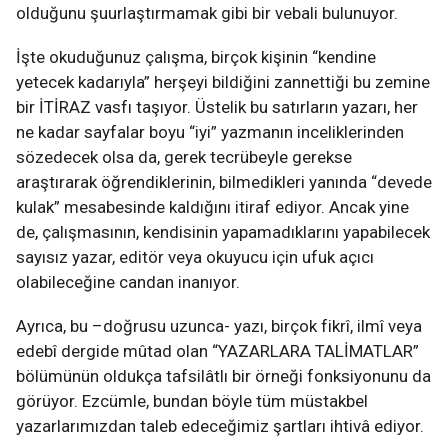
olduğunu şuurlaştırmamak gibi bir vebali bulunuyor.
İşte okuduğunuz çalışma, birçok kişinin “kendine
yetecek kadarıyla” herşeyi bildiğini zannettiği bu zemine
bir İTİRAZ vasfı taşıyor. Üstelik bu satırların yazarı, her
ne kadar sayfalar boyu “iyi” yazmanın inceliklerinden
sözedecek olsa da, gerek tecrübeyle gerekse
araştırarak öğrendiklerinin, bilmedikleri yanında “devede
kulak” mesabesinde kaldığını itiraf ediyor. Ancak yine
de, çalışmasının, kendisinin yapamadıklarını yapabilecek
sayısız yazar, editör veya okuyucu için ufuk açıcı
olabileceğine candan inanıyor.
Ayrıca, bu –doğrusu uzunca- yazı, birçok fikrî, ilmî veya
edebî dergide mûtad olan “YAZARLARA TALİMATLAR”
bölümünün oldukça tafsilâtlı bir örneği fonksiyonunu da
görüyor. Ezcümle, bundan böyle tüm müstakbel
yazarlarımızdan taleb edeceğimiz şartları ihtivâ ediyor.