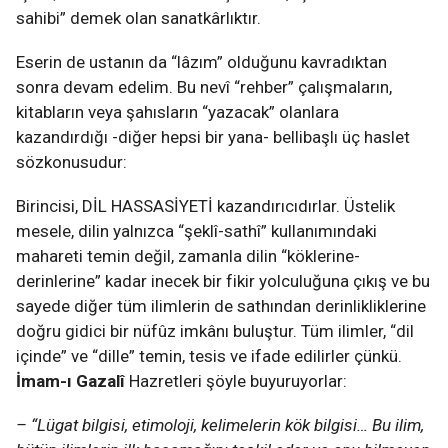
sahibi” demek olan sanatkârlıktır.
Eserin de ustanın da “lâzım” olduğunu kavradıktan
sonra devam edelim. Bu nevî “rehber” çalışmaların,
kitabların veya şahısların “yazacak” olanlara
kazandırdığı -diğer hepsi bir yana- bellibaşlı üç haslet
sözkonusudur:
Birincisi, DİL HASSASİYETİ kazandırıcıdırlar. Üstelik
mesele, dilin yalnızca “şeklî-sathî” kullanımındaki
mahareti temin değil, zamanla dilin “köklerine-
derinlerine” kadar inecek bir fikir yolculuğuna çıkış ve bu
sayede diğer tüm ilimlerin de sathından derinlikliklerine
doğru gidici bir nüfûz imkânı buluştur. Tüm ilimler, “dil
içinde” ve “dille” temin, tesis ve ifade edilirler çünkü.
İmam-ı Gazalî
Hazretleri şöyle buyuruyorlar:
– “Lügat bilgisi, etimoloji, kelimelerin kök bilgisi… Bu ilim,