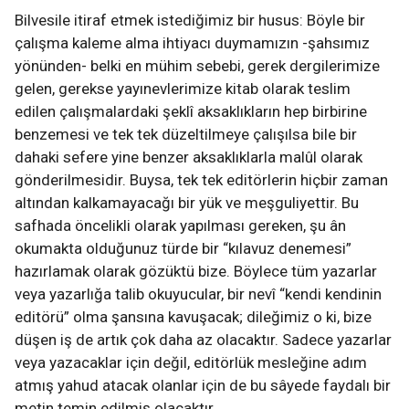
Bilvesile itiraf etmek istediğimiz bir husus: Böyle bir
çalışma kaleme alma ihtiyacı duymamızın -şahsımız
yönünden- belki en mühim sebebi, gerek dergilerimize
gelen, gerekse yayınevlerimize kitab olarak teslim
edilen çalışmalardaki şeklî aksaklıkların hep birbirine
benzemesi ve tek tek düzeltilmeye çalışılsa bile bir
dahaki sefere yine benzer aksaklıklarla malûl olarak
gönderilmesidir. Buysa, tek tek editörlerin hiçbir zaman
altından kalkamayacağı bir yük ve meşguliyettir. Bu
safhada öncelikli olarak yapılması gereken, şu ân
okumakta olduğunuz türde bir “kılavuz denemesi”
hazırlamak olarak gözüktü bize. Böylece tüm yazarlar
veya yazarlığa talib okuyucular, bir nevî “kendi kendinin
editörü” olma şansına kavuşacak; dileğimiz o ki, bize
düşen iş de artık çok daha az olacaktır. Sadece yazarlar
veya yazacaklar için değil, editörlük mesleğine adım
atmış yahud atacak olanlar için de bu sâyede faydalı bir
metin temin edilmiş olacaktır.