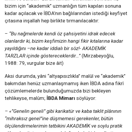
bizim için “akademik” uzmanlığın tüm kapıları sonuna
kadar açılacak ve İBDA’nın bağlılarından istediği keyfiyet
çıtasına inşallah hep birlikte tırmanılacaktır:
–
“Bu nağmelerde kendi öz şahsiyetini idrak edecek
olanlardır ki, bizim keşfimizin hangi fikir kıtalarına kadar
yayıldığını –ne kadar iddialı bir söz!- AKADEMİK
TARZLAR içinde göstereceklerdir…”
(Mirzabeyoğlu,
1988: 79, vurgular bize âit)
Aksi durumda, yâni “altyapısızlıkla” malûl ve “akademik”
bakımdan henüz uzmanlaşmamış iken İBDA adına fikrî
çözümlemelerde bulunduğumuzda bizi bekleyen
tehlikeyse, malûm;
İBDA Mimarı
söylüyor:
– «”Genelin geneli” gibi karikatür ve kaba taklit plânının
“mihraksız genel”ine düşmemesi gerekenler, bütün
ölçülendirmelerimin tatbikini AKADEMİK ve soylu pratik