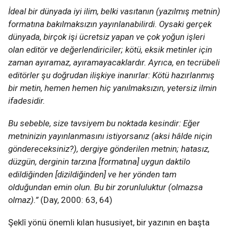
İdeal bir dünyada iyi ilim, belki vasıtanın (yazılmış metnin)
formatına bakılmaksızın yayınlanabilirdi. Oysaki gerçek
dünyada, birçok işi ücretsiz yapan ve çok yoğun işleri
olan editör ve değerlendiriciler; kötü, eksik metinler için
zaman ayıramaz, ayıramayacaklardır. Ayrıca, en tecrübeli
editörler şu doğrudan ilişkiye inanırlar: Kötü hazırlanmış
bir metin, hemen hemen hiç yanılmaksızın, yetersiz ilmin
ifadesidir.
Bu sebeble, size tavsiyem bu noktada kesindir: Eğer
metninizin yayınlanmasını istiyorsanız (aksi hâlde niçin
göndereceksiniz?), dergiye gönderilen metnin; hatasız,
düzgün, derginin tarzına [formatına] uygun daktilo
edildiğinden [dizildiğinden] ve her yönden tam
olduğundan emin olun. Bu bir zorunluluktur (olmazsa
olmaz).”
(Day, 2000: 63, 64)
Şeklî yönü önemli kılan hususiyet, bir yazının en başta