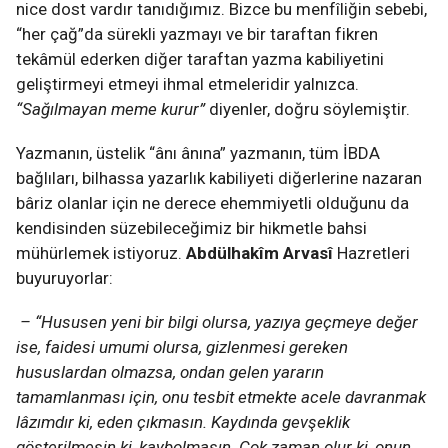
nice dost vardır tanıdığımız. Bizce bu menfîliğin sebebi,
“her çağ”da sürekli yazmayı ve bir taraftan fikren
tekâmül ederken diğer taraftan yazma kabiliyetini
geliştirmeyi etmeyi ihmal etmeleridir yalnızca.
“Sağılmayan meme kurur”
diyenler, doğru söylemiştir.
Yazmanın, üstelik “ânı ânına” yazmanın, tüm İBDA
bağlıları, bilhassa yazarlık kabiliyeti diğerlerine nazaran
bâriz olanlar için ne derece ehemmiyetli olduğunu da
kendisinden süzebileceğimiz bir hikmetle bahsi
mühürlemek istiyoruz.
Abdülhakîm Arvasî
Hazretleri
buyuruyorlar:
– “Hususen yeni bir bilgi olursa, yazıya geçmeye değer
ise, faidesi umumi olursa, gizlenmesi gereken
hususlardan olmazsa, ondan gelen yararın
tamamlanması için, onu tesbit etmekte acele davranmak
lâzımdır ki, eden çıkmasın. Kaydında gevşeklik
gösterilmesin ki, kaybolmasın. Çok zaman olur ki, onun