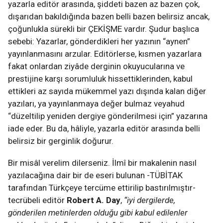
yazarla editör arasında, şiddeti bazen az bazen çok,
dışarıdan bakıldığında bazen belli bazen belirsiz ancak,
çoğunlukla sürekli bir ÇEKİŞME vardır. Şudur başlıca
sebebi: Yazarlar, gönderdikleri her yazının “aynen”
yayınlanmasını arzular. Editörlerse, kısmen yazarlara
fakat onlardan ziyâde derginin okuyucularına ve
prestijine karşı sorumluluk hissettiklerinden, kabul
ettikleri az sayıda mükemmel yazı dışında kalan diğer
yazıları, ya yayınlanmaya değer bulmaz veyahud
“düzeltilip yeniden dergiye gönderilmesi için” yazarına
iade eder. Bu da, hâliyle, yazarla editör arasında belli
belirsiz bir gerginlik doğurur.
Bir misâl verelim dilerseniz. İlmî bir makalenin nasıl
yazılacağına dair bir de eseri bulunan -TÜBİTAK
tarafından Türkçeye tercüme ettirilip bastırılmıştır-
tecrübeli editör
Robert A. Day
,
“iyi dergilerde,
gönderilen metinlerden olduğu gibi kabul edilenler