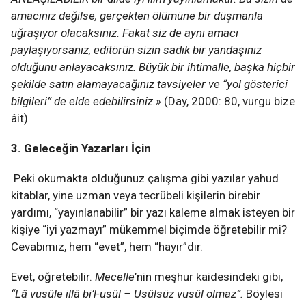
amacınız değilse, gerçekten ölümüne bir düşmanla
uğraşıyor olacaksınız. Fakat siz de aynı amacı
paylaşıyorsanız, editörün sizin sadık bir yandaşınız
olduğunu anlayacaksınız. Büyük bir ihtimalle, başka hiçbir
şekilde satın alamayacağınız tavsiyeler ve “yol gösterici
bilgileri” de elde edebilirsiniz.»
(Day, 2000: 80, vurgu bize
âit)
3. Geleceğin Yazarları İçin
Peki okumakta olduğunuz çalışma gibi yazılar yahud
kitablar, yine uzman veya tecrübeli kişilerin birebir
yardımı, “yayınlanabilir” bir yazı kaleme almak isteyen bir
kişiye “iyi yazmayı” mükemmel biçimde öğretebilir mi?
Cevabımız, hem “evet”, hem “hayır”dır.
Evet, öğretebilir.
Mecelle
’nin meşhur kaidesindeki gibi,
“Lâ vusûle illâ bi’l-usûl – Usûlsüz vusûl olmaz”.
Böylesi