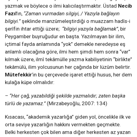
yazmak ve böylece o ilmi kalıcılaştırmaktır. Üstad
Necib
Fazıl
’ın,
“Zaman vurmadan silgiyi, / Yazıyla bağlayın
bilgiyi.”
şeklinde manzûmeleştirdiği o muazzam hadîs-i
şerîfin ihtar ettiği üzere;
“bilgiyi yazıyla bağlamak”
, bir
Peygamber buyruğudur en başta. Yazılmayan bir ilim,
içtimaî fayda anlamında “yok” demekle neredeyse eş
anlamlı olacağına göre, ilmi hem şimdi hem sonra “var”
kılmak üzere, ilmî tekâmülle yazma kabiliyetinin “birlikte”
tekâmülü, ilim yolcusunun her çağında bir lüzûm belirtir.
Mütefekkir
’in bu çerçevede işaret ettiği husus, her dem
kulağa küpe olmalıdır:
– “Her çağ, yazabildiği şekilde yazmalıdır; zaten başka
türlü de yazamaz.”
(Mirzabeyoğlu, 2007: 134)
Kısacası, “akademik yazarlığa” giden yol, öncelikle ilk ve
orta seviye yazarlığın hakkını vermekten geçmekte.
Belki herkesten çok bilen ama diğer herkesten az yazan