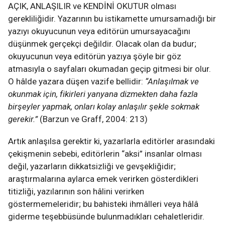
AÇIK, ANLAŞILIR ve KENDİNİ OKUTUR olması
gerekliliğidir. Yazarının bu istikamette umursamadığı bir
yazıyı okuyucunun veya editörün umursayacağını
düşünmek gerçekçi değildir. Olacak olan da budur;
okuyucunun veya editörün yazıya şöyle bir göz
atmasıyla o sayfaları okumadan geçip gitmesi bir olur.
O hâlde yazara düşen vazife bellidir:
“Anlaşılmak ve
okunmak için, fikirleri yanyana dizmekten daha fazla
birşeyler yapmak, onları kolay anlaşılır şekle sokmak
gerekir.”
(Barzun ve Graff, 2004: 213)
Artık anlaşılsa gerektir ki, yazarlarla editörler arasındaki
çekişmenin sebebi, editörlerin “aksi” insanlar olması
değil, yazarların dikkatsizliği ve gevşekliğidir;
araştırmalarına aylarca emek verirken gösterdikleri
titizliği, yazılarının son hâlini verirken
göstermemeleridir; bu bahisteki ihmâlleri veya hâlâ
giderme teşebbüsünde bulunmadıkları cehaletleridir.