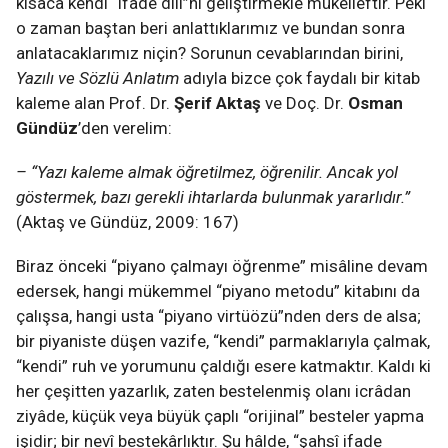
kısaca kendi “ifade dili”ni geliştirmekle mükelleftir. Peki
o zaman baştan beri anlattıklarımız ve bundan sonra
anlatacaklarımız niçin? Sorunun cevablarından birini,
Yazılı ve Sözlü Anlatım
adıyla bizce çok faydalı bir kitab
kaleme alan Prof. Dr.
Şerif Aktaş
ve Doç. Dr.
Osman
Gündüz
’den verelim:
– “Yazı kaleme almak öğretilmez, öğrenilir. Ancak yol
göstermek, bazı gerekli ihtarlarda bulunmak yararlıdır.”
(Aktaş ve Gündüz, 2009: 167)
Biraz önceki “piyano çalmayı öğrenme” misâline devam
edersek, hangi mükemmel “piyano metodu” kitabını da
çalışsa, hangi usta “piyano virtüözü”nden ders de alsa;
bir piyaniste düşen vazife, “kendi” parmaklarıyla çalmak,
“kendi” ruh ve yorumunu çaldığı esere katmaktır. Kaldı ki
her çeşitten yazarlık, zaten bestelenmiş olanı icrâdan
ziyâde, küçük veya büyük çaplı “orijinal” besteler yapma
işidir; bir nevî bestekârlıktır. Şu hâlde, “şahsî ifade