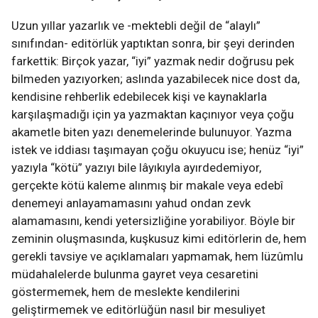
Uzun yıllar yazarlık ve -mektebli değil de “alaylı”
sınıfından- editörlük yaptıktan sonra, bir şeyi derinden
farkettik: Birçok yazar, “iyi” yazmak nedir doğrusu pek
bilmeden yazıyorken; aslında yazabilecek nice dost da,
kendisine rehberlik edebilecek kişi ve kaynaklarla
karşılaşmadığı için ya yazmaktan kaçınıyor veya çoğu
akametle biten yazı denemelerinde bulunuyor. Yazma
istek ve iddiası taşımayan çoğu okuyucu ise; henüz “iyi”
yazıyla “kötü” yazıyı bile lâyıkıyla ayırdedemiyor,
gerçekte kötü kaleme alınmış bir makale veya edebî
denemeyi anlayamamasını yahud ondan zevk
alamamasını, kendi yetersizliğine yorabiliyor. Böyle bir
zeminin oluşmasında, kuşkusuz kimi editörlerin de, hem
gerekli tavsiye ve açıklamaları yapmamak, hem lüzûmlu
müdahalelerde bulunma gayret veya cesaretini
göstermemek, hem de meslekte kendilerini
geliştirmemek ve editörlüğün nasıl bir mesuliyet