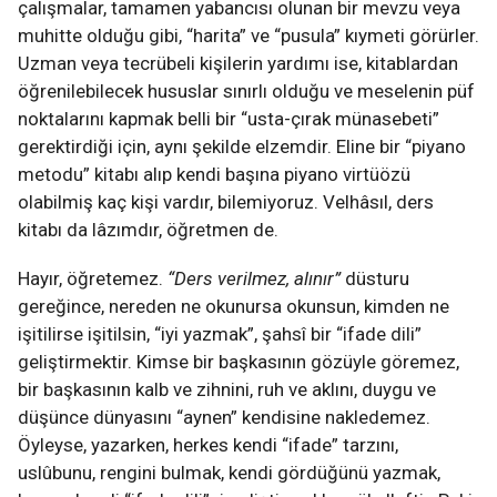
çalışmalar, tamamen yabancısı olunan bir mevzu veya
muhitte olduğu gibi, “harita” ve “pusula” kıymeti görürler.
Uzman veya tecrübeli kişilerin yardımı ise, kitablardan
öğrenilebilecek hususlar sınırlı olduğu ve meselenin püf
noktalarını kapmak belli bir “usta-çırak münasebeti”
gerektirdiği için, aynı şekilde elzemdir. Eline bir “piyano
metodu” kitabı alıp kendi başına piyano virtüözü
olabilmiş kaç kişi vardır, bilemiyoruz. Velhâsıl, ders
kitabı da lâzımdır, öğretmen de.
Hayır, öğretemez.
“Ders verilmez, alınır”
düsturu
gereğince, nereden ne okunursa okunsun, kimden ne
işitilirse işitilsin, “iyi yazmak”, şahsî bir “ifade dili”
geliştirmektir. Kimse bir başkasının gözüyle göremez,
bir başkasının kalb ve zihnini, ruh ve aklını, duygu ve
düşünce dünyasını “aynen” kendisine nakledemez.
Öyleyse, yazarken, herkes kendi “ifade” tarzını,
uslûbunu, rengini bulmak, kendi gördüğünü yazmak,