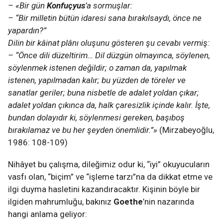
– «Bir gün
Konfuçyus
’a sormuşlar:
– “Bir milletin bütün idaresi sana bırakılsaydı, önce ne
yapardın?”
Dilin bir kâinat plânı oluşunu gösteren şu cevabı vermiş:
– “Önce dili düzeltirim… Dil düzgün olmayınca, söylenen,
söylenmek istenen değildir; o zaman da, yapılmak
istenen, yapılmadan kalır; bu yüzden de töreler ve
sanatlar geriler; buna nisbetle de adalet yoldan çıkar;
adalet yoldan çıkınca da, halk çaresizlik içinde kalır. İşte,
bundan dolayıdır ki, söylenmesi gereken, başıboş
bırakılamaz ve bu her şeyden önemlidir.”»
(Mirzabeyoğlu,
1986: 108-109)
Nihâyet bu çalışma, dileğimiz odur ki, “iyi” okuyucuların
vasfı olan, “biçim” ve “işleme tarzı”na da dikkat etme ve
ilgi duyma hasletini kazandıracaktır. Kişinin böyle bir
ilgiden mahrumluğu, bakınız
Goethe
’nin nazarında
hangi anlama geliyor: