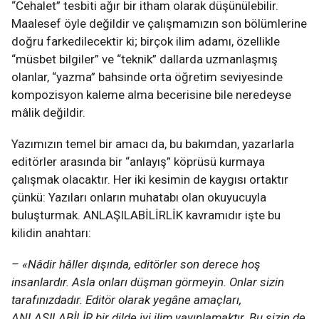
“Cehalet” tesbiti ağır bir itham olarak düşünülebilir.
Maalesef öyle değildir ve çalışmamızın son bölümlerine
doğru farkedilecektir ki; birçok ilim adamı, özellikle
“müsbet bilgiler” ve “teknik” dallarda uzmanlaşmış
olanlar, “yazma” bahsinde orta öğretim seviyesinde
kompozisyon kaleme alma becerisine bile neredeyse
mâlik değildir.
Yazımızın temel bir amacı da, bu bakımdan, yazarlarla
editörler arasında bir “anlayış” köprüsü kurmaya
çalışmak olacaktır. Her iki kesimin de kaygısı ortaktır
çünkü: Yazıları onların muhatabı olan okuyucuyla
buluşturmak. ANLAŞILABİLİRLİK kavramıdır işte bu
kilidin anahtarı:
– «Nâdir hâller dışında, editörler son derece hoş
insanlardır. Asla onları düşman görmeyin. Onlar sizin
tarafınızdadır. Editör olarak yegâne amaçları,
ANLAŞILABİLİR bir dilde iyi ilim yayınlamaktır. Bu sizin de