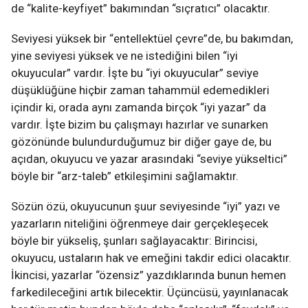
de “kalite-keyfiyet” bakımından “sıçratıcı” olacaktır.
Seviyesi yüksek bir “entellektüel çevre”de, bu bakımdan,
yine seviyesi yüksek ve ne istediğini bilen “iyi
okuyucular” vardır. İşte bu “iyi okuyucular” seviye
düşüklüğüne hiçbir zaman tahammül edemedikleri
içindir ki, orada aynı zamanda birçok “iyi yazar” da
vardır. İşte bizim bu çalışmayı hazırlar ve sunarken
gözönünde bulundurduğumuz bir diğer gaye de, bu
açıdan, okuyucu ve yazar arasındaki “seviye yükseltici”
böyle bir “arz-taleb” etkileşimini sağlamaktır.
Sözün özü, okuyucunun şuur seviyesinde “iyi” yazı ve
yazarların niteliğini öğrenmeye dair gerçekleşecek
böyle bir yükseliş, şunları sağlayacaktır: Birincisi,
okuyucu, ustaların hak ve emeğini takdir edici olacaktır.
İkincisi, yazarlar “özensiz” yazdıklarında bunun hemen
farkedileceğini artık bilecektir. Üçüncüsü, yayınlanacak