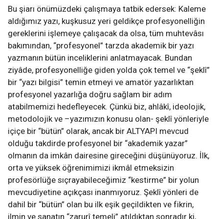
Bu şiarı önümüzdeki çalışmaya tatbik edersek: Kaleme
aldığımız yazı, kuşkusuz yeri geldikçe profesyonelliğin
gereklerini işlemeye çalışacak da olsa, tüm muhtevâsı
bakımından, “profesyonel” tarzda akademik bir yazı
yazmanın bütün inceliklerini anlatmayacak. Bundan
ziyâde, profesyonelliğe giden yolda çok temel ve “şeklî”
bir “yazı bilgisi” temin etmeyi ve amatör yazarlıktan
profesyonel yazarlığa doğru sağlam bir adım
atabilmemizi hedefleyecek. Çünkü biz, ahlâkî, ideolojik,
metodolojik ve –yazımızın konusu olan- şeklî yönleriyle
içiçe bir “bütün” olarak, ancak bir ALTYAPI mevcud
olduğu takdirde profesyonel bir “akademik yazar”
olmanın da imkân dairesine gireceğini düşünüyoruz. İlk,
orta ve yüksek öğrenimimizi ikmâl etmeksizin
profesörlüğe sıçrayabileceğimiz “kestirme” bir yolun
mevcudiyetine açıkçası inanmıyoruz. Şeklî yönleri de
dahil bir “bütün” olan bu ilk eşik geçildikten ve fikrin,
ilmin ve sanatın “zarurî temeli” atıldıktan sonradır ki,