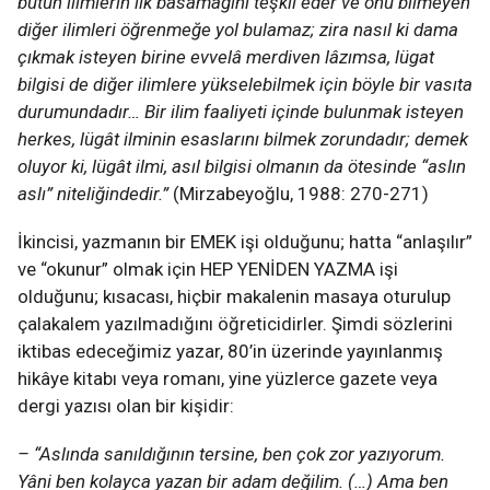
bütün ilimlerin ilk basamağını teşkil eder ve onu bilmeyen
diğer ilimleri öğrenmeğe yol bulamaz; zira nasıl ki dama
çıkmak isteyen birine evvelâ merdiven lâzımsa, lügat
bilgisi de diğer ilimlere yükselebilmek için böyle bir vasıta
durumundadır… Bir ilim faaliyeti içinde bulunmak isteyen
herkes, lügât ilminin esaslarını bilmek zorundadır; demek
oluyor ki, lügât ilmi, asıl bilgisi olmanın da ötesinde “aslın
aslı” niteliğindedir.”
(Mirzabeyoğlu, 1988: 270-271)
İkincisi, yazmanın bir EMEK işi olduğunu; hatta “anlaşılır”
ve “okunur” olmak için HEP YENİDEN YAZMA işi
olduğunu; kısacası, hiçbir makalenin masaya oturulup
çalakalem yazılmadığını öğreticidirler. Şimdi sözlerini
iktibas edeceğimiz yazar, 80’in üzerinde yayınlanmış
hikâye kitabı veya romanı, yine yüzlerce gazete veya
dergi yazısı olan bir kişidir:
– “Aslında sanıldığının tersine, ben çok zor yazıyorum.
Yâni ben kolayca yazan bir adam değilim. (…) Ama ben