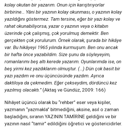
kolay okutan bir yazarım. Onun için karıştırıyorlar
birbirine… Yâni bir yazının kolay okunması, o yazının kolay
yazıldığını göstermez. Tam tersine, eğer bir yazı kolay ve
rahat okunabiliyorsa, yazar o yazının veya o kitabın
üzerinde çok çalışmış, çok yorulmuş demektir. Ben
gerçekten çok yorulurum. Örnek olarak, şurada bir hikâye
var. Bu hikâyeyi 1965 yılında kurmuşum. Ben onu ancak
bir hafta önce yazabildim. Size şunu da söyleyeyim,
romanlarımı beş altı kerede yazarım. Oyunlarımda ise, on
beş yirmi kez yazdıklarım olmuştur. (…) Dün çok basit bir
yazı yazdım ve onu üçüncüsünde yazdım. Ayrıca
daktiloya da çekmedim. Eğer çekseydim, dördüncü kez
yazılmış olacaktı.”
(Aktaş ve Gündüz, 2009: 166)
Nihâyet üçüncü olarak bu “rehber” eser veya kişiler,
yazmanın “yazmakla” bitmediğini, aksine, asıl o zaman
başladığını, sıranın YAZININ TAMİRİNE geldiğini ve bir
yazının nasıl “tamir” edildiğini öğretici ve göstericidirler.