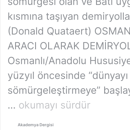
sömürgesi olan ve Batı uyg
kısmına taşıyan demiryolla
(Donald Quataert) OSM
ARACI OLARAK DEMİRYOLU
Osmanlı/Anadolu Hususiyeti
yüzyıl öncesinde “dünyay
sömürgeleştirmeye” başlaya
DEMİRYOLU
…
okumayı sürdür
DOSYASI
–
III
Akademya Dergisi
(Sömürü