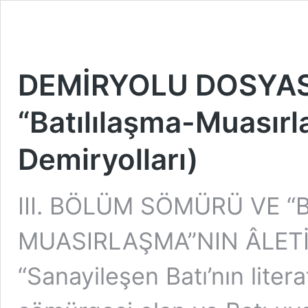
DEMİRYOLU DOSYASI 
“Batılılaşma-Muasırl
Demiryolları)
III. BÖLÜM SÖMÜRÜ VE “
MUASIRLAŞMA”NIN ÂLET
“Sanayileşen Batı’nın liter