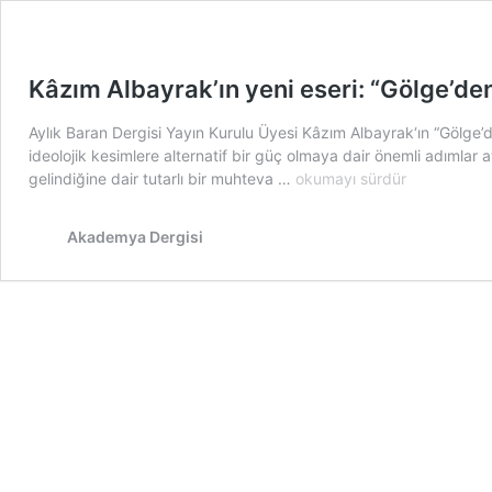
Kâzım Albayrak’ın yeni eseri: “Gölge’den
Aylık Baran Dergisi Yayın Kurulu Üyesi Kâzım Albayrak‘ın “Gölge’de
ideolojik kesimlere alternatif bir güç olmaya dair önemli adımlar
Kâzım
gelindiğine dair tutarlı bir muhteva …
okumayı sürdür
Albayrak’ın
yeni
Akademya Dergisi
eseri:
“Gölge’den
Akıncı
Güç’e
İslâmî
Hareketin
Temelleri”