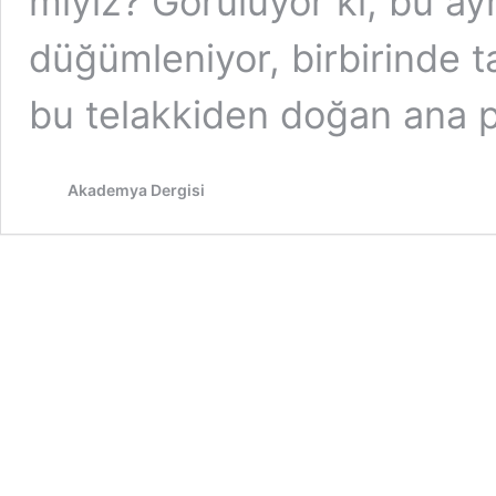
miyiz? Görülüyor ki, bu ay
düğümleniyor, birbirinde t
bu telakkiden doğan ana p
Akademya Dergisi