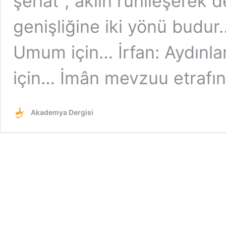
şeriat”; aklın ruhîleşerek d
genişliğine iki yönü budu
Umum için… İrfan: Aydınlar
için… İmân mevzuu etrafı
Akademya Dergisi