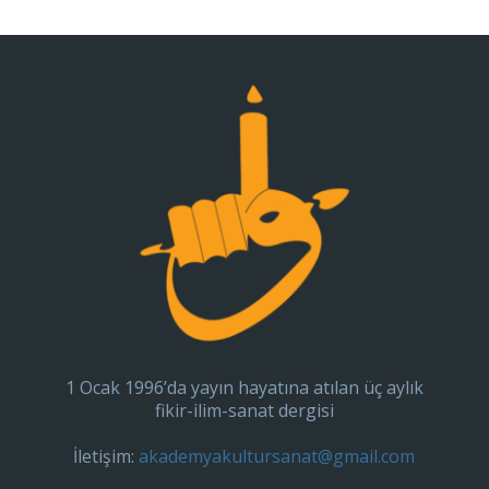
1 Ocak 1996’da yayın hayatına atılan üç aylık
fikir-ilim-sanat dergisi
İletişim:
akademyakultursanat@gmail.com