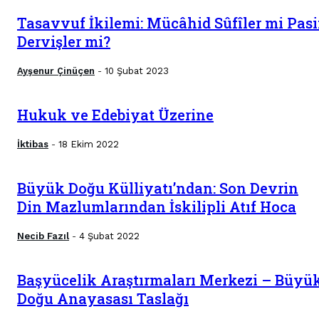
Tasavvuf İkilemi: Mücâhid Sûfîler mi Pasi
Dervişler mi?
Ayşenur Çinüçen
10 Şubat 2023
-
Hukuk ve Edebiyat Üzerine
İktibas
18 Ekim 2022
-
Büyük Doğu Külliyatı’ndan: Son Devrin
Din Mazlumlarından İskilipli Atıf Hoca
Necib Fazıl
4 Şubat 2022
-
Başyücelik Araştırmaları Merkezi – Büyü
Doğu Anayasası Taslağı