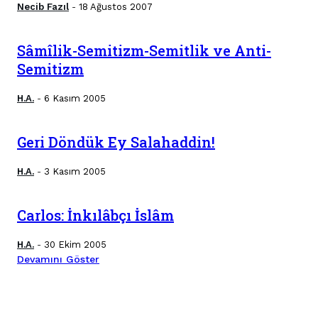
Necib Fazıl
18 Ağustos 2007
-
Sâmîlik-Semitizm-Semitlik ve Anti-
Semitizm
H.A.
6 Kasım 2005
-
Geri Döndük Ey Salahaddin!
H.A.
3 Kasım 2005
-
Carlos: İnkılâbçı İslâm
H.A.
30 Ekim 2005
-
Devamını Göster