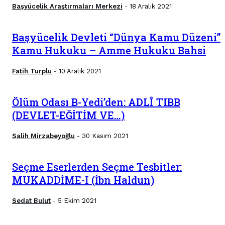
Başyücelik Araştırmaları Merkezi
18 Aralık 2021
-
Başyücelik Devleti “Dünya Kamu Düzeni”
Kamu Hukuku – Amme Hukuku Bahsi
Fatih Turplu
10 Aralık 2021
-
Ölüm Odası B-Yedi’den: ADLÎ TIBB
(DEVLET-EĞİTİM VE…)
Salih Mirzabeyoğlu
30 Kasım 2021
-
Seçme Eserlerden Seçme Tesbitler:
MUKADDİME-I (İbn Haldun)
Sedat Bulut
5 Ekim 2021
-