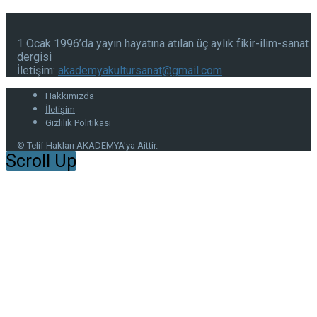
1 Ocak 1996’da yayın hayatına atılan üç aylık fikir-ilim-sanat
dergisi
İletişim:
akademyakultursanat@gmail.com
Hakkımızda
İletişim
Gizlilik Politikası
© Telif Hakları AKADEMYA'ya Aittir.
Scroll Up