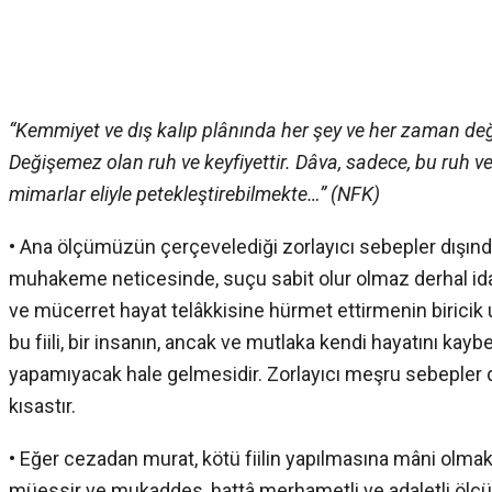
“Kemmiyet ve dış kalıp plânında her şey ve her zaman değişt
Değişemez olan ruh ve keyfiyettir. Dâva, sadece, bu ruh ve k
mimarlar eliyle petekleştirebilmekte…” (NFK)
• Ana ölçümüzün çerçevelediği zorlayıcı sebepler dışında
muhakeme neticesinde, suçu sabit olur olmaz derhal idam
ve mücerret hayat telâkkisine hürmet ettirmenin biricik
bu fiili, bir insanın, ancak ve mutlaka kendi hayatını kay
yapamıyacak hale gelmesidir. Zorlayıcı meşru sebepler 
kısastır.
• Eğer cezadan murat, kötü fiilin yapılmasına mâni olma
müessir ve mukaddes, hattâ merhametli ve adaletli ölçüs