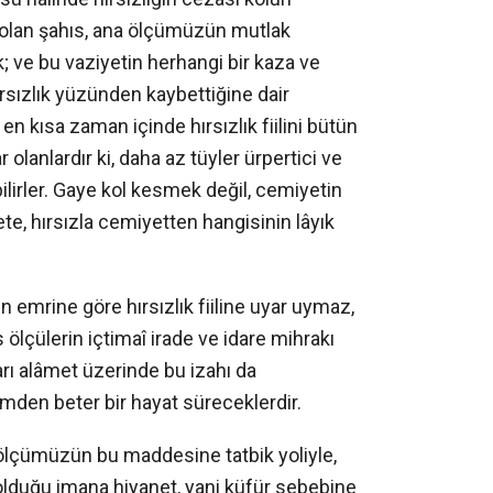
it olan şahıs, ana ölçümüzün mutlak
 ve bu vaziyetin herhangi bir kaza ve
ırsızlık yüzünden kaybettiğine dair
 en kısa zaman içinde hırsızlık fiilini bütün
 olanlardır ki, daha az tüyler ürpertici ve
ilirler. Gaye kol kesmek değil, cemiyetin
te, hırsızla cemiyetten hangisinin lâyık
ün emrine göre hırsızlık fiiline uyar uymaz,
ölçülerin içtimaî irade ve idare mihrakı
ları alâmet üzerinde bu izahı da
lümden beter bir hayat süreceklerdir.
ölçümüzün bu maddesine tatbik yoliyle,
olduğu imana hiyanet, yani küfür sebebine