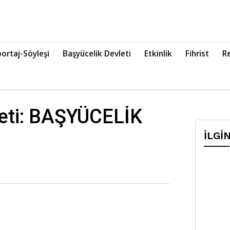
ortaj-Söyleşi
Başyücelik Devleti
Etkinlik
Fihrist
R
leti: BAŞYÜCELİK
İLGİ