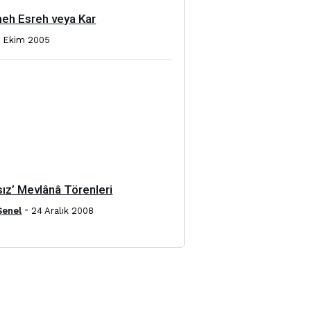
eh Esreh veya Kar
3 Ekim 2005
sız’ Mevlânâ Törenleri
-
Şenel
24 Aralık 2008