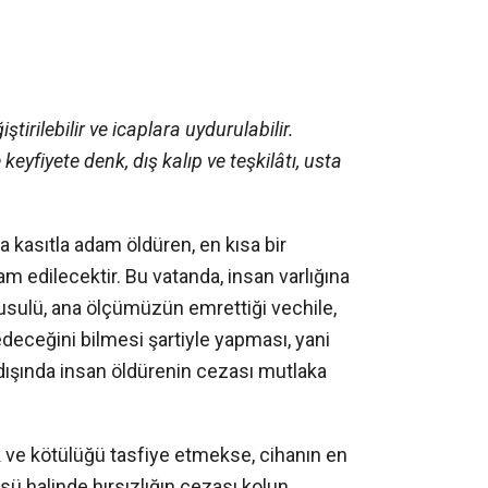
irilebilir ve icaplara uydurulabilir.
eyfiyete denk, dış kalıp ve teşkilâtı, usta
 kasıtla adam öldüren, en kısa bir
 edilecektir. Bu vatanda, insan varlığına
 usulü, ana ölçümüzün emrettiği vechile,
bedeceğini bilmesi şartiyle yapması, yani
dışında insan öldürenin cezası mutlaka
k ve kötülüğü tasfiye etmekse, cihanın en
ü halinde hırsızlığın cezası kolun