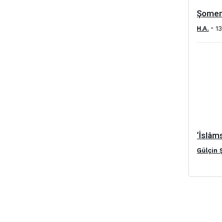
Şomen
-
H.A.
1
‘İslâm
Gülçin 