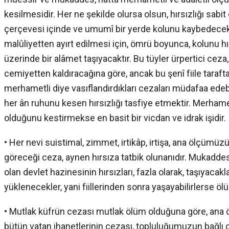
kesilmesidir. Her ne şekilde olursa olsun, hırsızlığı sab
çerçevesi içinde ve umumî bir yerde kolunu kaybedecek;
malûliyetten ayırt edilmesi için, ömrü boyunca, kolunu h
üzerinde bir alâmet taşıyacaktır. Bu tüyler ürpertici ceza,
cemiyetten kaldıracağına göre, ancak bu şenî fiile taraftar
merhametli diye vasıflandırdıkları cezaları müdafaa edeb
her ân ruhunu kesen hırsızlığı tasfiye etmektir. Merhame
olduğunu kestirmekse en basit bir vicdan ve idrak işidir.
• Her nevi suistimal, zimmet, irtikâp, irtişa, ana ölçümüz
göreceği ceza, aynen hırsıza tatbik olunanıdır. Mukaddes 
olan devlet hazinesinin hırsızları, fazla olarak, taşıyacak
yüklenecekler, yani fiillerinden sonra yaşayabilirlerse ö
• Mutlak küfrün cezası mutlak ölüm olduğuna göre, ana 
bütün vatan ihanetlerinin cezası, topluluğumuzun bağlı 