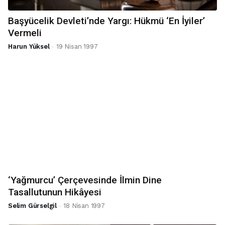
Başyücelik Devleti’nde Yargı: Hükmü ‘En İyiler’
Vermeli
-
Harun Yüksel
19 Nisan 1997
‘Yağmurcu’ Çerçevesinde İlmin Dine
Tasallutunun Hikâyesi
-
Selim Gürselgil
18 Nisan 1997