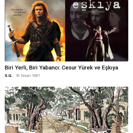
Biri Yerli, Biri Yabancı: Cesur Yürek ve Eşkıya
-
S.G.
16 Nisan 1997