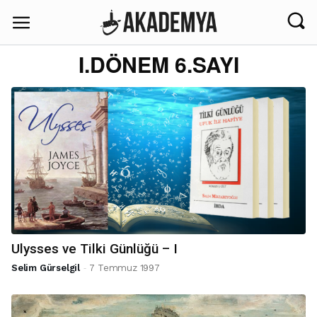
I.DÖNEM 6.SAYI
Ulysses ve Tilki Günlüğü – I
-
Selim Gürselgil
7 Temmuz 1997