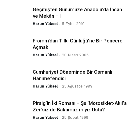
Geçmişten Günümüze Anadolu’da İnsan
ve Mekân – I
Harun Yüksel
-
5 Eylül 2010
Fromm’dan Tilki Günlüğü’ne Bir Pencere
Açmak
Harun Yüksel
-
20 Nisan 2005
Cumhuriyet Döneminde Bir Osmanlı
Hanımefendisi
Harun Yüksel
-
23 Ağustos 1999
Pirsig’in İki Romanı – Şu ‘Motosiklet-Akıl’a
Zen’siz de Bakamaz mıyız Usta?
Harun Yüksel
-
25 Şubat 1999