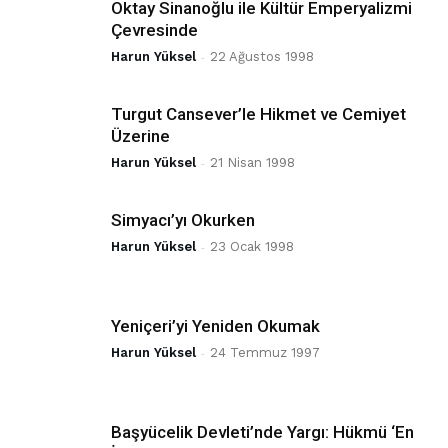
Oktay Sinanoğlu ile Kültür Emperyalizmi
Çevresinde
Harun Yüksel
-
22 Ağustos 1998
Turgut Cansever’le Hikmet ve Cemiyet
Üzerine
Harun Yüksel
-
21 Nisan 1998
Simyacı’yı Okurken
Harun Yüksel
-
23 Ocak 1998
Yeniçeri’yi Yeniden Okumak
Harun Yüksel
-
24 Temmuz 1997
Başyücelik Devleti’nde Yargı: Hükmü ‘En