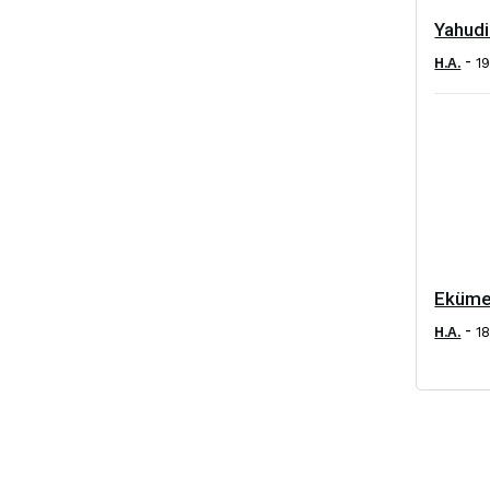
Yahudi
-
H.A.
1
Ekümen
-
H.A.
1