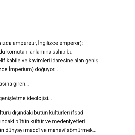
sızca empereur, İngilizce emperor):
u komutanı anlamına sahib bu
lif kabile ve kavimleri idaresine alan geniş
tince İmperium) doğuyor…
asına giren…
genişletme ideolojisi…
türü dışındaki bütün kültürleri ifsad
ındaki bütün kültür ve medeniyetleri
ütün dünyayı maddî ve manevî sömürmek…