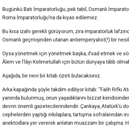
Bugünkü Batı İmparatorluğu, pek tabiî, Osmanlı İmparat
Roma İmparatorluğu’na da kıyas edilemez.
Bu kısa izahı gerekli görüyorum, zira imparatorluk lafzı
Osmanlı geçmişinden utanan antiemperyalist(!) bir ne
Oysa yönetmek için yönetmek başka, ifsad etmek ve sö
Âlem ve İ’lâyı Kelimetullah için bütün dünyaya tâlib ol
Aşağıda, bir nevi bir kitab özeti bulacaksınız.
Arka kapağında şöyle takdim ediliyor kitab: “Falih Rıfkı A
yanında bulunmuş, onun yaşadıklarını bizzat kendisinden
devrin önemli gazetecilerindendir. Çankaya, Atatürk’ü do
cephelerden yaptığı inkılaplara, tartışma sofralarından in
anektodlara yer vererek anlatan muazzam bir çalışma. 