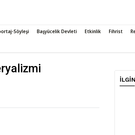
ortaj-Söyleşi
Başyücelik Devleti
Etkinlik
Fihrist
R
ryalizmi
İLGİ