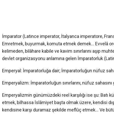
İmparator (Latince imperator, İtalyanca imperatore, Fran
Emretmek, buyurmak, komuta etmek demek… Evvelâ ord
kelimeden, bilâhare kabile ve kavim sınırlarını aşıp muhte
devlet organizasyonu anlamına gelen İmparatorluk (La
Emperyal: İmparatorluğa dair; İmparatorluğun nüfuz sah
Emperyalizm: İmparatorluğun sınırlarını, nüfuz sahasını 
Emperyalizmin günümüzdeki reel karşılığı ise şu: Batı kül
etmek, bilhassa İslâmiyet başta olmak üzere, kendisi dış
kendisine karşı duramaz şekilde meflûç etmek… Ve b