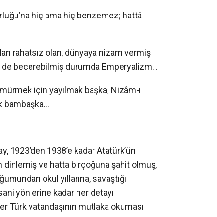
orluğu’na hiç ama hiç benzemez; hattâ
ndan rahatsız olan, dünyaya nizam vermiş
sil de becerebilmiş durumda Emperyalizm…
mürmek için yayılmak başka; Nizâm-ı
mak bambaşka…
tay, 1923’den 1938’e kadar Atatürk’ün
 dinlemiş ve hatta birçoğuna şahit olmuş,
ğumundan okul yıllarına, savaştığı
sani yönlerine kadar her detayı
Her Türk vatandaşının mutlaka okuması