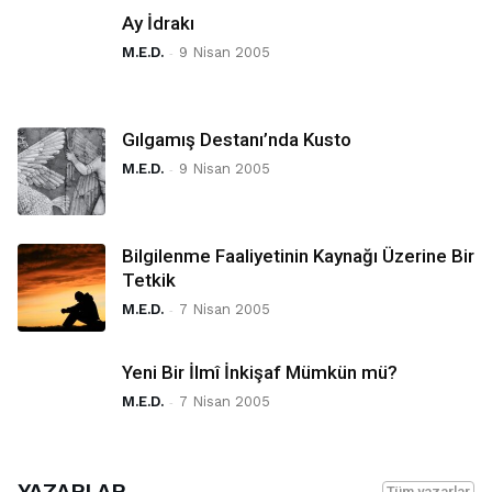
Ay İdrakı
M.E.D.
-
9 Nisan 2005
Gılgamış Destanı’nda Kusto
M.E.D.
-
9 Nisan 2005
Bilgilenme Faaliyetinin Kaynağı Üzerine Bir
Tetkik
M.E.D.
-
7 Nisan 2005
Yeni Bir İlmî İnkişaf Mümkün mü?
M.E.D.
-
7 Nisan 2005
YAZARLAR
Tüm yazarlar