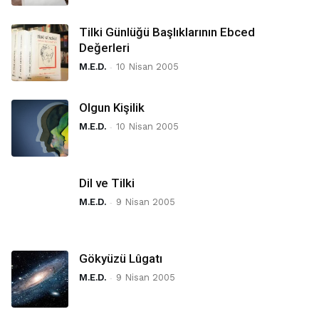
Tilki Günlüğü Başlıklarının Ebced
Değerleri
M.E.D.
-
10 Nisan 2005
Olgun Kişilik
M.E.D.
-
10 Nisan 2005
Dil ve Tilki
M.E.D.
-
9 Nisan 2005
Gökyüzü Lûgatı
M.E.D.
-
9 Nisan 2005