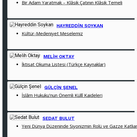
Bir Adam Yaratmak – Klâsik Çatının Klâsik Temeli
HAYREDDIN SOYKAN
Kültür-Medeniyet Meselemiz
MELIH OKTAY
İktisat Okuma Listesi (Türkçe Kaynaklar)
GÜLÇIN ŞENEL
İslâm Hukuku’nun Önemli Küllî Kaideleri
SEDAT BULUT
Yeni Dünya Düzeninde Siyonizmin Rolü ve Gazze Katlia