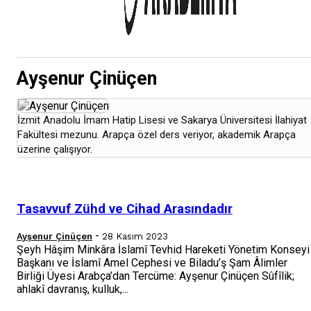
Ayşenur Çinüçen
İzmit Anadolu İmam Hatip Lisesi ve Sakarya Üniversitesi İlahiyat
Fakültesi mezunu. Arapça özel ders veriyor, akademik Arapça
üzerine çalışıyor.
Tasavvuf Zühd ve Cihad Arasındadır
-
Ayşenur Çinüçen
28 Kasım 2023
Şeyh Hâşim Minkâra İslamî Tevhid Hareketi Yönetim Konseyi
Başkanı ve İslamî Amel Cephesi ve Biladu’ş Şam Âlimler
Birliği Üyesi Arabça’dan Tercüme: Ayşenur Çinüçen Sûfîlik;
ahlakî davranış, kulluk,...