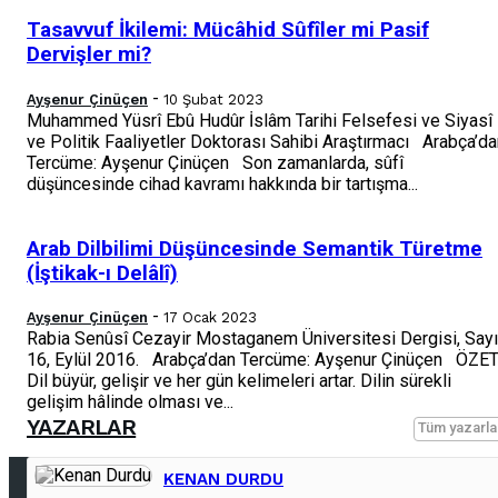
Tasavvuf İkilemi: Mücâhid Sûfîler mi Pasif
Dervişler mi?
-
Ayşenur Çinüçen
10 Şubat 2023
Muhammed Yüsrî Ebû Hudûr İslâm Tarihi Felsefesi ve Siyasî
ve Politik Faaliyetler Doktorası Sahibi Araştırmacı Arabça’d
Tercüme: Ayşenur Çinüçen Son zamanlarda, sûfî
düşüncesinde cihad kavramı hakkında bir tartışma...
Arab Dilbilimi Düşüncesinde Semantik Türetme
(İştikak-ı Delâlî)
-
Ayşenur Çinüçen
17 Ocak 2023
Rabia Senûsî Cezayir Mostaganem Üniversitesi Dergisi, Sayı
16, Eylül 2016. Arabça’dan Tercüme: Ayşenur Çinüçen ÖZE
Dil büyür, gelişir ve her gün kelimeleri artar. Dilin sürekli
gelişim hâlinde olması ve...
YAZARLAR
Tüm yazarla
KENAN DURDU