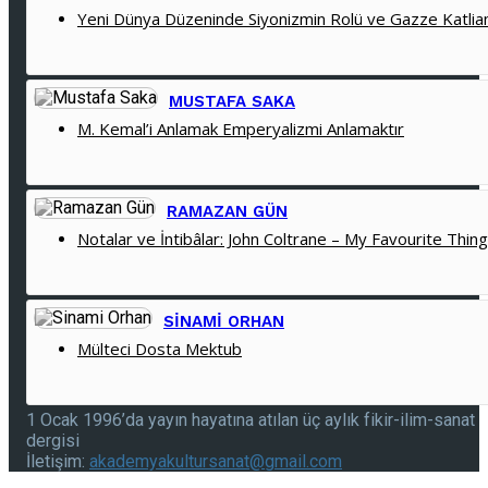
Yeni Dünya Düzeninde Siyonizmin Rolü ve Gazze Katlia
MUSTAFA SAKA
M. Kemal’i Anlamak Emperyalizmi Anlamaktır
RAMAZAN GÜN
Notalar ve İntibâlar: John Coltrane – My Favourite Thin
SINAMI ORHAN
Mülteci Dosta Mektub
1 Ocak 1996’da yayın hayatına atılan üç aylık fikir-ilim-sanat
dergisi
İletişim:
akademyakultursanat@gmail.com