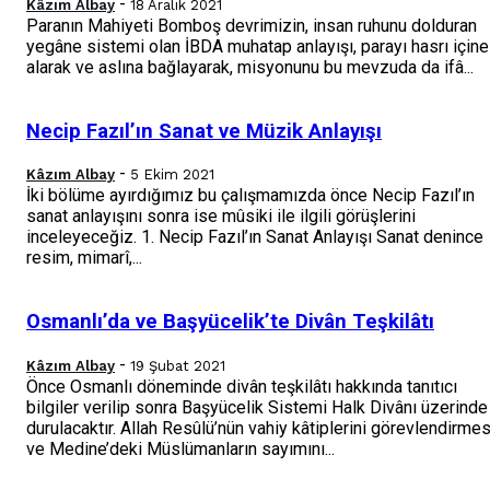
-
Kâzım Albay
18 Aralık 2021
Paranın Mahiyeti Bomboş devrimizin, insan ruhunu dolduran
yegâne sistemi olan İBDA muhatap anlayışı, parayı hasrı içine
alarak ve aslına bağlayarak, misyonunu bu mevzuda da ifâ...
Necip Fazıl’ın Sanat ve Müzik Anlayışı
-
Kâzım Albay
5 Ekim 2021
İki bölüme ayırdığımız bu çalışmamızda önce Necip Fazıl’ın
sanat anlayışını sonra ise mûsiki ile ilgili görüşlerini
inceleyeceğiz. 1. Necip Fazıl’ın Sanat Anlayışı Sanat denince
resim, mimarî,...
Osmanlı’da ve Başyücelik’te Divân Teşkilâtı
-
Kâzım Albay
19 Şubat 2021
Önce Osmanlı döneminde divân teşkilâtı hakkında tanıtıcı
bilgiler verilip sonra Başyücelik Sistemi Halk Divânı üzerinde
durulacaktır. Allah Resûlü’nün vahiy kâtiplerini görevlendirmes
ve Medine’deki Müslümanların sayımını...