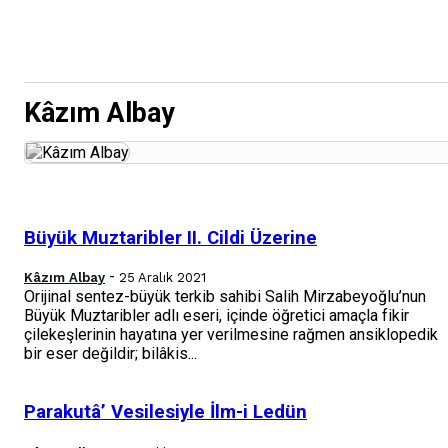
Kâzım Albay
Büyük Muztaribler II. Cildi Üzerine
-
Kâzım Albay
25 Aralık 2021
Orijinal sentez-büyük terkib sahibi Salih Mirzabeyoğlu’nun
Büyük Muztaribler adlı eseri, içinde öğretici amaçla fikir
çilekeşlerinin hayatına yer veril­mesine rağmen ansiklopedik
bir eser değildir; bilâkis...
Parakutâ’ Vesilesiyle İlm-i Ledün