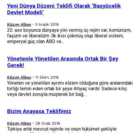
Yeni Dünya Düzeni Teklifi Olarak ‘Başyücelik
Devlet Modeli’
-
Kâzım Albay
5 Aralık 2019
20. asır boyunca dünyaya yön vermiş üç rejim var; komünizm,
faşizm ve liberalizm. İlk ikisi çökmüş olup liberal sistem,
emperyal güç olan ABD ve...
Yönetenle Yönetilen Arasında Ortak Bir Şey
Gerek!
-
Kâzım Albay
11 Ekim 2016
Yöneten ve yönetilen ayrımı elzem olduğuna göre aralarındak
birliği temin eden ortak bir şeye ihtiyaç vardır. Sadece kılıç
veya devlet zoruyla müşterek bir bağ...
Bizim Anayasa Teklifimiz
-
Kâzım Albay
28 Ocak 2016
Türkiye artık mevcut rejimle ve onun hükümet şekliyle