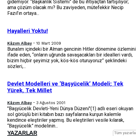
gidemiyor. “Başkanlık Sistemi” de bu ihtiyaçtan tartışılıyor;
ama çözüm olacak mı? Bu zaviyeden, mütefekkir Necip
Fazıl’ın ortaya...
Hayalleri Yoktu!
-
Kâzım Albay
10 Mart 2009
Bunalım içindeki bir Alman gencinin Hitler dönemine özlemini
ifade eden, “onların uğrunda savaşacakları bir idealleri vardı,
bizim hiçbir şeyimiz yok, kös-kös oturuyoruz” şeklindeki
sözleri,...
Devlet Modelleri ve ‘Başyücelik’ Modeli; Tek
Yürek, Tek Millet
-
Kâzım Albay
3 Ağustos 2001
"Başyücelik Devleti-Yeni Dünya Düzeni"(1) adlı eseri okuyan
sol görüşlü biri kitabın bazı sayfalarına kurşun kalemle
kendince eleştiriler yapmış. Bu eleştirileri vesile kılarak,
“Başyücelik” modelinin...
YAZARLAR
Tüm yazarla