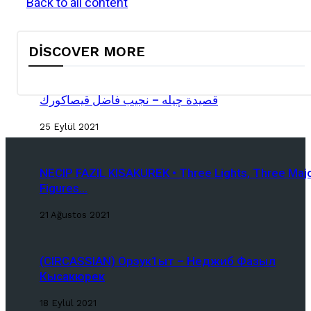
Back to all content
DISCOVER MORE
قصيدة چیله – نجيب فاضل قيصاكورك
25 Eylül 2021
NECIP FAZIL KISAKUREK • Three Lights, Three Maj
Figures...
21 Ağustos 2021
(CIRCASSIAN) Орэук1ыт – Неджиб Фазыл
Кысакюрек
18 Eylül 2021