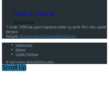
نظرة الشرق إلى الشرق
22 Eylül 2021
1 Ocak 1996’da yayın hayatına atılan üç aylık fikir-ilim-sanat
dergisi
İletişim:
akademyakultursanat@gmail.com
Hakkımızda
İletişim
Gizlilik Politikası
© Telif Hakları AKADEMYA'ya Aittir.
Scroll Up