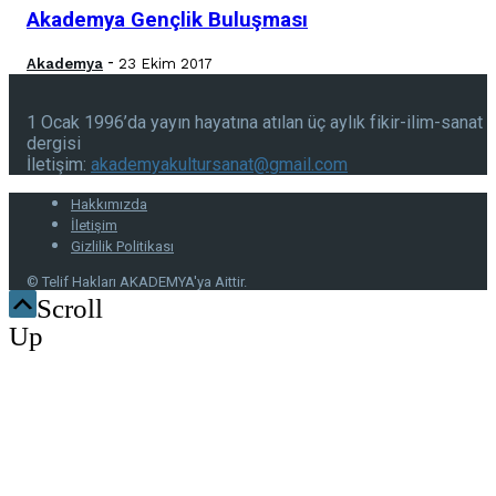
Akademya Gençlik Buluşması
-
Akademya
23 Ekim 2017
1 Ocak 1996’da yayın hayatına atılan üç aylık fikir-ilim-sanat
dergisi
İletişim:
akademyakultursanat@gmail.com
Hakkımızda
İletişim
Gizlilik Politikası
© Telif Hakları AKADEMYA'ya Aittir.
Scroll
Up