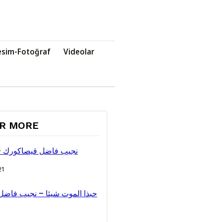
esim-Fotoğraf
Videolar
ER MORE
عربيTRT – نجيب فاضل قيصاكورك
21
حبذا الموت شيئا – نجيب فاض