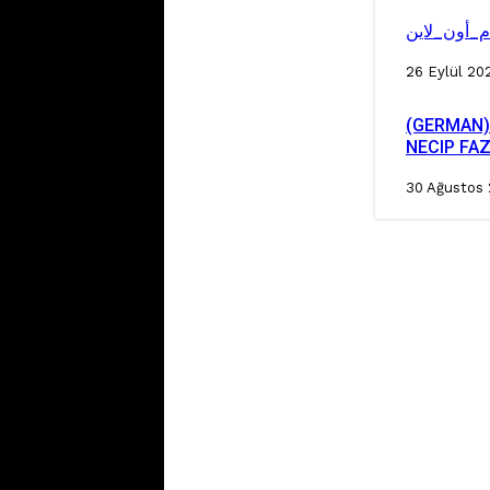
م_أون_لاين
26 Eylül 20
(GERMAN)
NECIP FA
30 Ağustos 