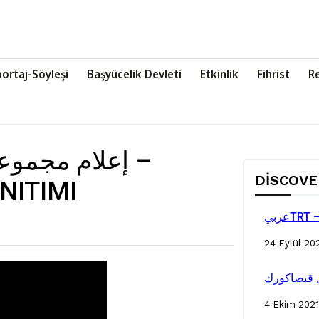
ortaj-Söyleşi
Başyücelik Devleti
Etkinlik
Fihrist
R
إعلام مجم –
DISCOV
NITIMI
24 Eylül 20
ل قيصاكورك
4 Ekim 2021