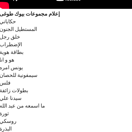
إعلام مجموعات بیوك طوغى
حكاياتي
المستطيل الجنون
خلق رجل
الإضطراب
بطاقة هوية
هو و انا
يونس امره
سيمفونية للحصان
فلس
بطولات زائفة
سيدنا علي
ما اسمعه من عبد الله
ثورة
روسكي
البذرة