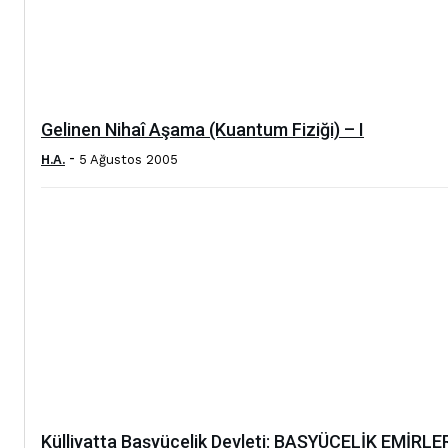
Gelinen Nihaî Aşama (Kuantum Fiziği) – I
-
H.A.
5 Ağustos 2005
Külliyatta Başyücelik Devleti: BAŞYÜCELİK EMİRLE