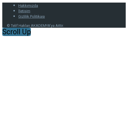
Hakkımızda
İletişim
Gizlilik Politikası
© Telif Hakları AKADEMYA'ya Aittir.
Scroll Up