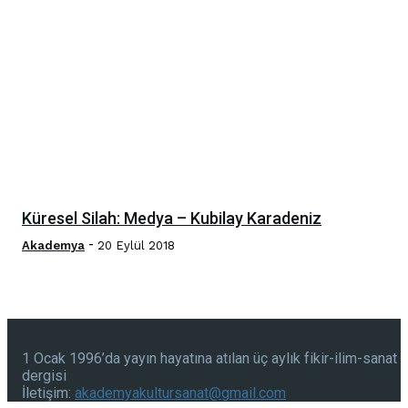
Küresel Silah: Medya – Kubilay Karadeniz
-
Akademya
20 Eylül 2018
1 Ocak 1996’da yayın hayatına atılan üç aylık fikir-ilim-sanat
dergisi
İletişim:
akademyakultursanat@gmail.com