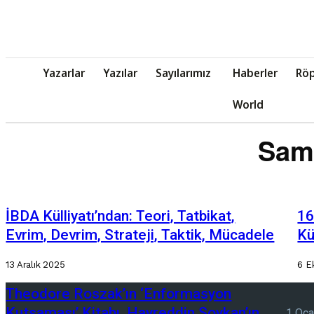
Yazarlar
Yazılar
Sayılarımız
Haberler
Röp
World
Samp
İBDA Külliyatı’ndan: Teori, Tatbikat,
16
Evrim, Devrim, Strateji, Taktik, Mücadele
Kü
13 Aralık 2025
6 E
Theodore Roszak’ın ‘Enformasyon
Kutsaması’ Kitabı, Hayreddin Soykan’ın
1 Oca