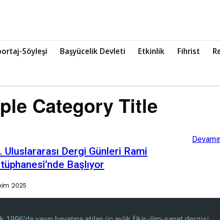
ortaj-Söyleşi
Başyücelik Devleti
Etkinlik
Fihrist
R
le Category Title
Devamın
. Uluslararası Dergi Günleri Rami
tüphanesi’nde Başlıyor
kim 2025
k 1996’da yayın hayatına atılan üç aylık fikir-ilim-sanat dergisi