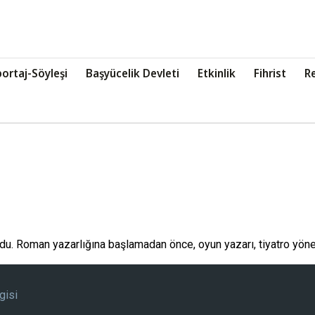
ortaj-Söyleşi
Başyücelik Devleti
Etkinlik
Fihrist
R
oğdu. Roman yazarlığına başlamadan önce, oyun yazarı, tiyatro yön
gisi