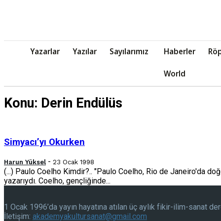
Yazarlar
Yazılar
Sayılarımız
Haberler
Röp
World
Konu: Derin Endülüs
Simyacı’yı Okurken
-
Harun Yüksel
23 Ocak 1998
(...) Paulo Coelho Kimdir?.. "Paulo Coelho, Rio de Janeiro'da d
yazarıydı. Coelho, gençliğinde...
1 Ocak 1996’da yayın hayatına atılan üç aylık fikir-ilim-sanat der
İletişim:
akademyakultursanat@gmail.com