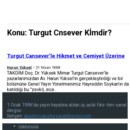
Konu: Turgut Cnsever Kİmdir?
Turgut Cansever’le Hikmet ve Cemiyet Üzerine
-
Harun Yüksel
21 Nisan 1998
TAKDİM Doç. Dr. Yüksek Mimar Turgut Cansever'le
yazarlarımızdan Av. Harun Yüksel'in gerçekleştirdiği ve bir
bölümüne Genel Yayın Yönetmenimiz Hayreddin Soykan'ın da
katıldığı bu "zevkli, ince...
1 Ocak 1996’da yayın hayatına atılan üç aylık fikir-ilim-sanat
dergisi
İletişim:
akademyakultursanat@gmail.com
Hakkımızda