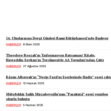
Tatbikat, Evrim, Devrim,
Strateji, Taktik, Mücadele
Salih Mirzabeyoğlu
-
13 Aralık 2025
16. Uluslararası Dergi Günleri Rami Kütüphanesi’nde Başlıyor
HABERLER
6 Ekim 2025
Theodore Roszak’ın ‘Enformasyon Kutsaması’ Kitabı,
Hayreddin Soykan’ın Tercümesiyle AA Yayınları’ndan Çıktı
HABERLER
27 Ağustos 2025
Kâzım Albayrak’ın “Necip Fazıl’ın Eserlerinde Hadis” eseri çıktı
HABERLER
12 Haziran 2025
Mütefekkir Salih Mirzabeyoğlu’nun “Parakutâ” eseri yeniden
okurla buluştu
HABERLER
5 Haziran 2025