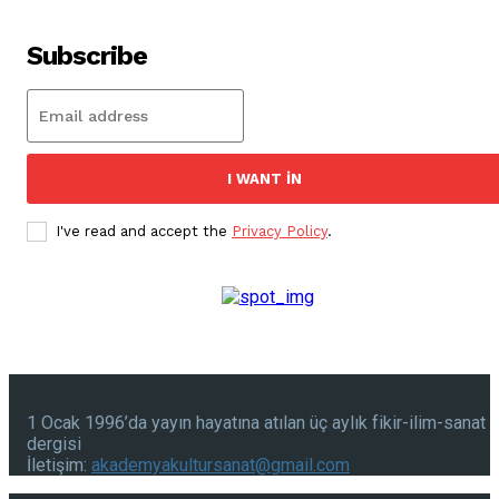
Subscribe
I WANT IN
I've read and accept the
Privacy Policy
.
1 Ocak 1996’da yayın hayatına atılan üç aylık fikir-ilim-sanat
dergisi
İletişim:
akademyakultursanat@gmail.com