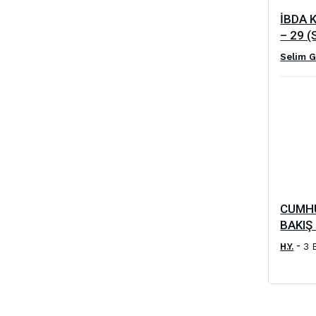
İBDA 
– 29 (S
Selim G
CUMHU
BAKIŞ 
-
H.Y.
3 