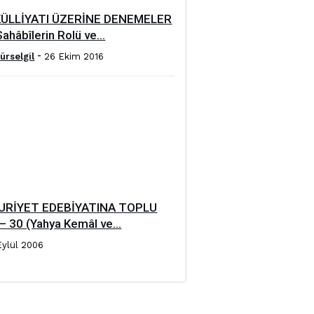
KÜLLİYATI ÜZERİNE DENEMELER
ahâbîlerin Rolü ve...
-
ürselgil
26 Ekim 2016
RİYET EDEBİYATINA TOPLU
– 30 (Yahya Kemâl ve...
Eylül 2006