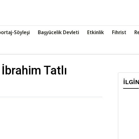
ortaj-Söyleşi
Başyücelik Devleti
Etkinlik
Fihrist
R
 İbrahim Tatlı
İLGİ