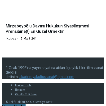
Mirzabeyoğlu Davası Hukukun Siyasîleşmesi
Prensibine(!) En Güzel Örnektir
-
İktibas
19 Mart 2011
1 Ocak 1996’da yayın hayatına atılan üç aylık fikir-ilim-sanat
dergisi
İletişim:
akademyakultursanat@gmail.com
Hakkımızda
İletişim
Gizlilik Politikası
© Telif Hakları AKADEMYA'ya Aittir.