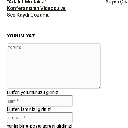
“Adalet Mutlak’a”
Sayısı Çık
Konferansının Videosu ve
Ses Kaydı Çözümü
YORUM YAZ
Yorum:
Lütfen yorumunuzu giriniz!
İsim:*
Lütfen isminizi giriniz!
E-
Posta:*
Yanlış bir e-posta adresi girdiniz!