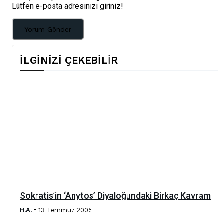
Lütfen e-posta adresinizi giriniz!
İLGİNİZİ ÇEKEBİLİR
Sokratis’in ‘Anytos’ Diyaloğundaki Birkaç Kavram
-
H.A.
13 Temmuz 2005