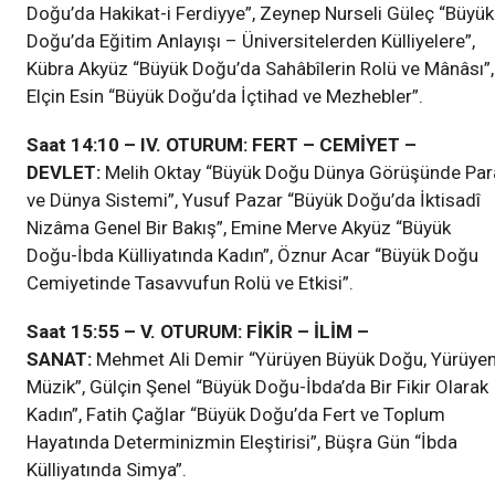
Doğu’da Hakikat-i Ferdiyye”, Zeynep Nurseli Güleç “Büyük
Doğu’da Eğitim Anlayışı – Üniversitelerden Külliyelere”,
Kübra Akyüz “Büyük Doğu’da Sahâbîlerin Rolü ve Mânâsı”,
Elçin Esin “Büyük Doğu’da İçtihad ve Mezhebler”.
Saat 14:10 – IV. OTURUM: FERT – CEMİYET –
DEVLET:
Melih Oktay “Büyük Doğu Dünya Görüşünde Par
ve Dünya Sistemi”, Yusuf Pazar “Büyük Doğu’da İktisadî
Nizâma Genel Bir Bakış”, Emine Merve Akyüz “Büyük
Doğu-İbda Külliyatında Kadın”, Öznur Acar “Büyük Doğu
Cemiyetinde Tasavvufun Rolü ve Etkisi”.
Saat 15:55 – V. OTURUM: FİKİR – İLİM –
SANAT:
Mehmet Ali Demir “Yürüyen Büyük Doğu, Yürüye
Müzik”, Gülçin Şenel “Büyük Doğu-İbda’da Bir Fikir Olarak
Kadın”, Fatih Çağlar “Büyük Doğu’da Fert ve Toplum
Hayatında Determinizmin Eleştirisi”, Büşra Gün “İbda
Külliyatında Simya”.