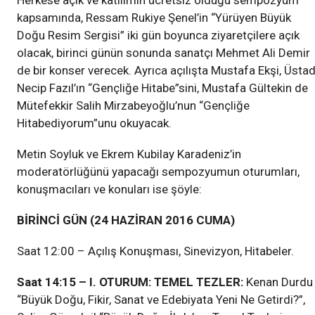
Herkese açık ve katılımın ücretsiz olduğu sempozyum
kapsamında, Ressam Rukiye Şenel’in “Yürüyen Büyük
Doğu Resim Sergisi” iki gün boyunca ziyaretçilere açık
olacak, birinci günün sonunda sanatçı Mehmet Ali Demir
de bir konser verecek. Ayrıca açılışta Mustafa Ekşi, Üsta
Necip Fazıl’ın “Gençliğe Hitabe”sini, Mustafa Gültekin de
Mütefekkir Salih Mirzabeyoğlu’nun “Gençliğe
Hitabediyorum”unu okuyacak.
Metin Soyluk ve Ekrem Kubilay Karadeniz’in
moderatörlüğünü yapacağı sempozyumun oturumları,
konuşmacıları ve konuları ise şöyle:
BİRİNCİ GÜN (24 HAZİRAN 2016 CUMA)
Saat 12:00 – Açılış Konuşması, Sinevizyon, Hitabeler.
Saat 14:15 – I. OTURUM: TEMEL TEZLER:
Kenan Durdu
“Büyük Doğu, Fikir, Sanat ve Edebiyata Yeni Ne Getirdi?”,