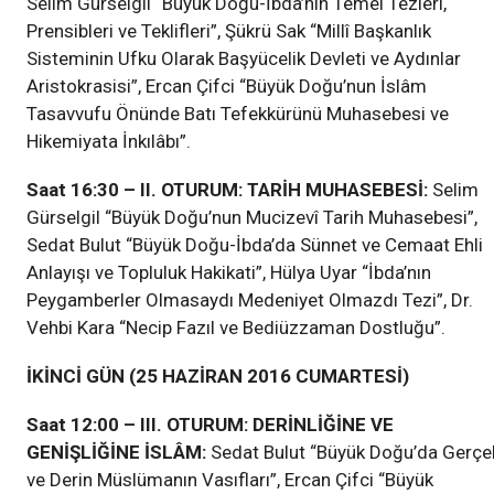
Selim Gürselgil “Büyük Doğu-İbda’nın Temel Tezleri,
Prensibleri ve Teklifleri”, Şükrü Sak “Millî Başkanlık
Sisteminin Ufku Olarak Başyücelik Devleti ve Aydınlar
Aristokrasisi”, Ercan Çifci “Büyük Doğu’nun İslâm
Tasavvufu Önünde Batı Tefekkürünü Muhasebesi ve
Hikemiyata İnkılâbı”.
Saat 16:30 – II. OTURUM: TARİH MUHASEBESİ:
Selim
Gürselgil “Büyük Doğu’nun Mucizevî Tarih Muhasebesi”,
Sedat Bulut “Büyük Doğu-İbda’da Sünnet ve Cemaat Ehli
Anlayışı ve Topluluk Hakikati”, Hülya Uyar “İbda’nın
Peygamberler Olmasaydı Medeniyet Olmazdı Tezi”, Dr.
Vehbi Kara “Necip Fazıl ve Bediüzzaman Dostluğu”.
İKİNCİ GÜN (25 HAZİRAN 2016 CUMARTESİ)
Saat 12:00 – III. OTURUM: DERİNLİĞİNE VE
GENİŞLİĞİNE İSLÂM:
Sedat Bulut “Büyük Doğu’da Gerçe
ve Derin Müslümanın Vasıfları”, Ercan Çifci “Büyük