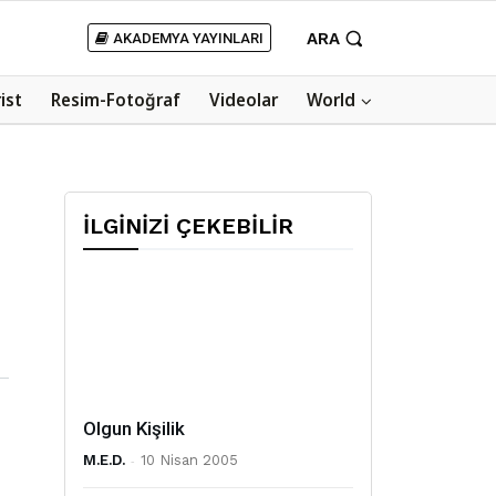
ARA
AKADEMYA YAYINLARI
rist
Resim-Fotoğraf
Videolar
World
İLGİNİZİ ÇEKEBİLİR
Olgun Kişilik
M.E.D.
-
10 Nisan 2005