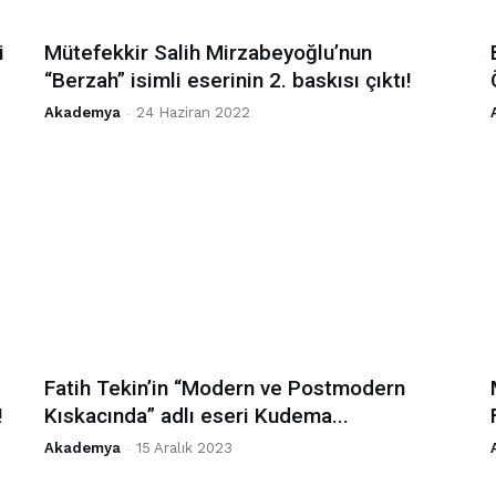
i
Mütefekkir Salih Mirzabeyoğlu’nun
“Berzah” isimli eserinin 2. baskısı çıktı!
Akademya
-
24 Haziran 2022
Fatih Tekin’in “Modern ve Postmodern
!
Kıskacında” adlı eseri Kudema...
Akademya
-
15 Aralık 2023