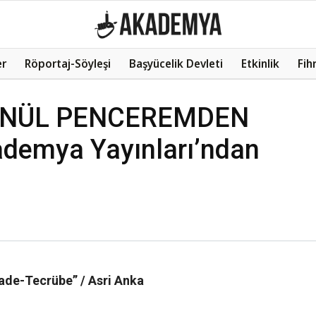
er
Röportaj-Söyleşi
Başyücelik Devleti
Etkinlik
Fih
 GÖNÜL PENCEREMDEN
emya Yayınları’ndan
de-Tecrübe” / Asri Anka