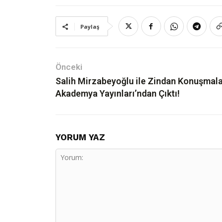
Paylaş
Önceki
Salih Mirzabeyoğlu ile Zindan Konuşmala
Akademya Yayınları’ndan Çıktı!
AKADEMYA
Hakkında
YORUM YAZ
İletişim
Akademya Yayın
Gizlilik Politika
© AKADEMYA