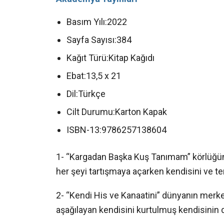
Basım Yılı:
2022
Sayfa Sayısı:
384
Kağıt Türü:
Kitap Kağıdı
Ebat:
13,5 x 21
Dil:
Türkçe
Cilt Durumu:
Karton Kapak
ISBN-13:
9786257138604
1- “Kargadan Başka Kuş Tanımam” körlüğüne
her şeyi tartışmaya açarken kendisini ve te
​2- “Kendi His ve Kanaatini” dünyanın merk
aşağılayan kendisini kurtulmuş kendisinin dı