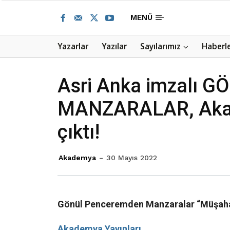
MENÜ
Yazarlar
Yazılar
Sayılarımız
Haberl
Asri Anka imzalı
MANZARALAR, Akad
çıktı!
Akademya
30 Mayıs 2022
Gönül Penceremden Manzaralar “
Müşaha
Akademya
Yayınları