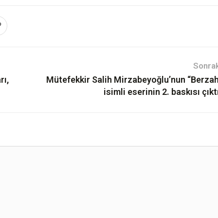
Sonrak
rı,
Mütefekkir Salih Mirzabeyoğlu’nun “Berzah
isimli eserinin 2. baskısı çıkt
DERGİ ARŞİV
DOS
I. Dönem (1996-1999)
Telegr
II. Dönem (2010-2015)
Başyüc
III. Dönem (2017-2018)
Yahudi
ları
Akademya'ya Doğru (2001-2005)
sı
2001-2005 arası dönemdeki, “Akademya’ya
Doğru” sitesi arşivinden seçtiğimiz fikir-
ilim-sanat makaleleri.