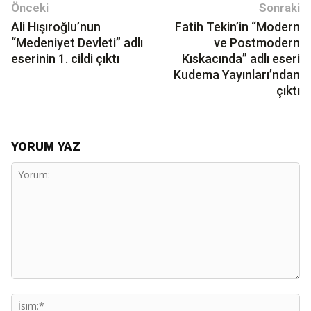
Önceki
Sonraki
Ali Hışıroğlu’nun
Fatih Tekin’in “Modern
“Medeniyet Devleti” adlı
ve Postmodern
eserinin 1. cildi çıktı
Kıskacında” adlı eseri
Kudema Yayınları’ndan
çıktı
YORUM YAZ
Yorum:
İs