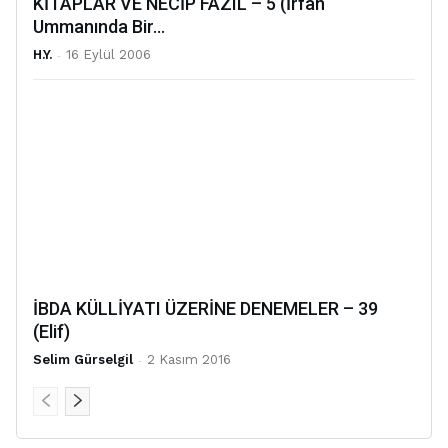
KİTAPLAR VE NECİP FAZIL – 5 (İrfan
Ummanında Bir...
H.Y.
-
16 Eylül 2006
İBDA KÜLLİYATI ÜZERİNE DENEMELER – 39
(Elif)
Selim Gürselgil
-
2 Kasım 2016