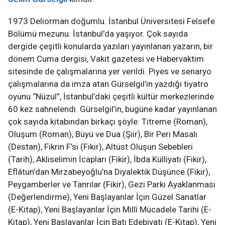
1973 Deliorman doğumlu. İstanbul Üniversitesi Felsefe
Bölümü mezunu. İstanbul’da yaşıyor. Çok sayıda
dergide çeşitli konularda yazıları yayınlanan yazarın, bir
dönem Cuma dergisi, Vakit gazetesi ve Habervaktim
sitesinde de çalışmalarına yer verildi. Piyes ve senaryo
çalışmalarına da imza atan Gürselgil’in yazdığı tiyatro
oyunu “Nüzul”, İstanbul’daki çeşitli kültür merkezlerinde
60 kez sahnelendi. Gürselgil’in, bugüne kadar yayınlanan
çok sayıda kitabından birkaçı şöyle: Titreme (Roman),
Oluşum (Roman), Büyü ve Dua (Şiir), Bir Peri Masalı
(Destan), Fikrin F’si (Fikir), Altüst Oluşun Sebebleri
(Tarih), Aklıselimin İcapları (Fikir), İbda Külliyatı (Fikir),
Eflâtun’dan Mirzabeyoğlu’na Diyalektik Düşünce (Fikir),
Peygamberler ve Tanrılar (Fikir), Gezi Parkı Ayaklanması
(Değerlendirme), Yeni Başlayanlar İçin Güzel Sanatlar
(E-Kitap), Yeni Başlayanlar İçin Millî Mücadele Tarihi (E-
Kitap), Yeni Başlayanlar İçin Batı Edebiyatı (E-Kitap), Yeni