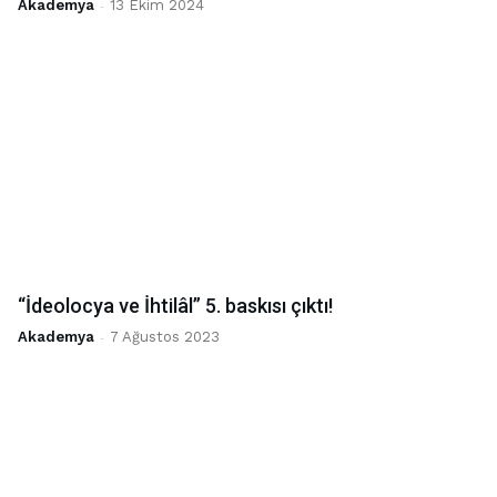
Akademya
-
13 Ekim 2024
“İdeolocya ve İhtilâl” 5. baskısı çıktı!
Akademya
-
7 Ağustos 2023