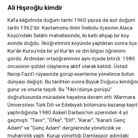
Ali Hışıroğlu kimdir
Kafa kâğıdında doğum tarihi 1960 yazsa da asıl doğum
tarihi 1962’dir. Kastamonu ilinin İnebolu ilçesinin Alaca
Köyü’ndeki Selâm mahallesinde, iki katlı ahşap bir köy
evinde doğdu. İlköğretimini köyünde yaptıktan sonra ilçe
Kur’ân Kursu’nda bir yıl Kur’ân ve din bilgisi öğrenimi
gördü. Ardından ortaöğrenimini aynı ilçede bitirdi. 1980
öncesinin şiddet olaylarına aktif olarak katıldı. Üstad
Necip Fazıl’ı rüyasında görüp eserlerine yönelince bütün
dünyası değişti. Bu tarihten sonra Büyük Doğucu kimliğin
gurur ve onurla taşıdı. Bu “fikir/dünya görüşü”
doğrultusunda mücadele hayatına devam etti. Marmara
Üniversitesi Türk Dili ve Edebiyatı bölümünü kazanıp kayıt
yaptırdığında 1980 Askerî Darbesi’nin üzerinden 4 yıl
geçmişti. “Tavır”, “Öfke”, “Elif”, “Karar”, “Kararlı Genç
Adam” ve “Genç Adam” dergilerinde yöneticilik ve
muharrirlik yaptı. Kurup yönettiği Damlaspor adındaki