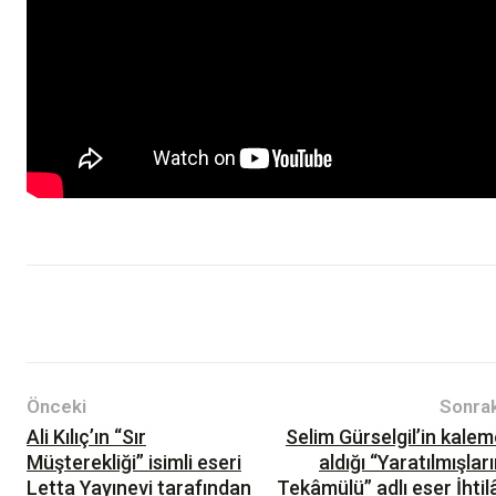
Haberler
Önceki
Sonrak
Ali Kılıç’ın “Sır
Selim Gürselgil’in kale
Müşterekliği” isimli eseri
aldığı “Yaratılmışlar
Letta Yayınevi tarafından
Tekâmülü” adlı eser İhtil