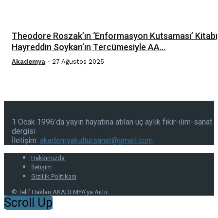
Theodore Roszak’ın ‘Enformasyon Kutsaması’ Kitabı
Hayreddin Soykan’ın Tercümesiyle AA...
-
Akademya
27 Ağustos 2025
1 Ocak 1996’da yayın hayatına atılan üç aylık fikir-ilim-sanat
dergisi
İletişim:
akademyakultursanat@gmail.com
Hakkımızda
İletişim
Gizlilik Politikası
© Telif Hakları AKADEMYA'ya Aittir.
Scroll Up