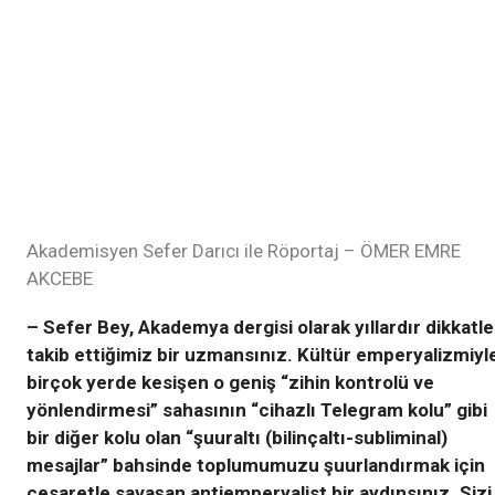
Akademisyen Sefer Darıcı ile Röportaj – ÖMER EMRE
AKCEBE
– Sefer Bey, Akademya dergisi olarak yıllardır dikkatle
takib ettiğimiz bir uzmansınız. Kültür emperyalizmiyl
birçok yerde kesişen o geniş “zihin kontrolü ve
yönlendirmesi” sahasının “cihazlı Telegram kolu” gibi
bir diğer kolu olan “şuuraltı (bilinçaltı-subliminal)
mesajlar” bahsinde toplumumuzu şuurlandırmak için
cesaretle savaşan antiemperyalist bir aydınsınız. Sizi