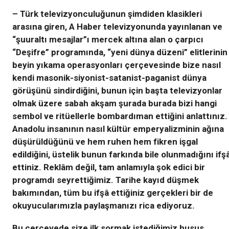
– Türk televizyonculuğunun şimdiden klasikleri
arasına giren, A Haber televizyonunda yayınlanan ve
“şuuraltı mesajlar”ı mercek altına alan o çarpıcı
“Deşifre” programında, “yeni dünya düzeni” elitlerinin
beyin yıkama operasyonları çerçevesinde bize nasıl
kendi masonik-siyonist-satanist-paganist dünya
görüşünü sindirdiğini, bunun için başta televizyonlar
olmak üzere sabah akşam şurada burada bizi hangi
sembol ve ritüellerle bombardıman ettiğini anlattınız.
Anadolu insanının nasıl kültür emperyalizminin ağına
düşürüldüğünü ve hem ruhen hem fikren işgal
edildiğini, üstelik bunun farkında bile olunmadığını ifş
ettiniz. Reklâm değil, tam anlamıyla şok edici bir
programdı seyrettiğimiz. Tarihe kayıd düşmek
bakımından, tüm bu ifşâ ettiğiniz gerçekleri bir de
okuyucularımızla paylaşmanızı rica ediyoruz.
Bu çerçevede size ilk sormak istediğimiz husus,