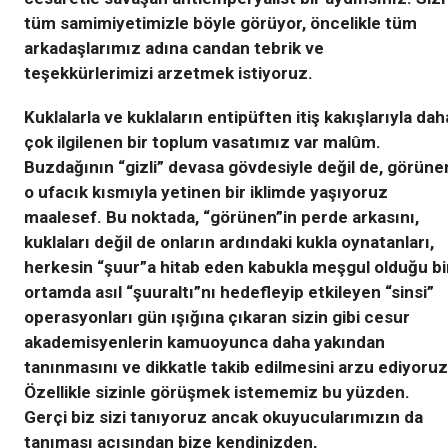
tüm samimiyetimizle böyle görüyor, öncelikle tüm
arkadaşlarımız adına candan tebrik ve
teşekkürlerimizi arzetmek istiyoruz.
Kuklalarla ve kuklaların entipüften itiş kakışlarıyla dah
çok ilgilenen bir toplum vasatımız var malûm.
Buzdağının “gizli” devasa gövdesiyle değil de, görüne
o ufacık kısmıyla yetinen bir iklimde yaşıyoruz
maalesef. Bu noktada, “görünen”in perde arkasını,
kuklaları değil de onların ardındaki kukla oynatanları,
herkesin “şuur”a hitab eden kabukla meşgul olduğu bi
ortamda asıl “şuuraltı”nı hedefleyip etkileyen “sinsi”
operasyonları gün ışığına çıkaran sizin gibi cesur
akademisyenlerin kamuoyunca daha yakından
tanınmasını ve dikkatle takib edilmesini arzu ediyoruz
Özellikle sizinle görüşmek istememiz bu yüzden.
Gerçi biz sizi tanıyoruz ancak okuyucularımızın da
tanıması açısından bize kendinizden,