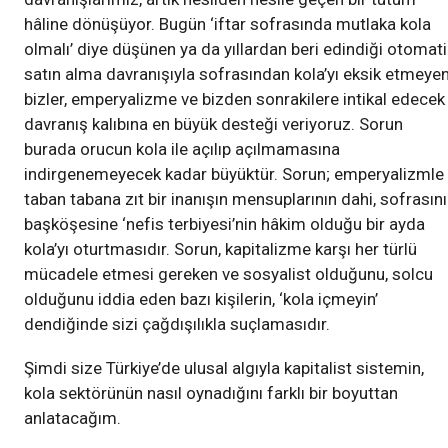
hâline dönüşüyor. Bugün ‘iftar sofrasında mutlaka kola
olmalı’ diye düşünen ya da yıllardan beri edindiği otomati
satın alma davranışıyla sofrasından kola’yı eksik etmeye
bizler, emperyalizme ve bizden sonrakilere intikal edecek
davranış kalıbına en büyük desteği veriyoruz. Sorun
burada orucun kola ile açılıp açılmamasına
indirgenemeyecek kadar büyüktür. Sorun; emperyalizmle
taban tabana zıt bir inanışın mensuplarının dahi, sofrasın
başköşesine ‘nefis terbiyesi’nin hâkim olduğu bir ayda
kola’yı oturtmasıdır. Sorun, kapitalizme karşı her türlü
mücadele etmesi gereken ve sosyalist olduğunu, solcu
olduğunu iddia eden bazı kişilerin, ‘kola içmeyin’
dendiğinde sizi çağdışılıkla suçlamasıdır.
Şimdi size Türkiye’de ulusal algıyla kapitalist sistemin,
kola sektörünün nasıl oynadığını farklı bir boyuttan
anlatacağım.