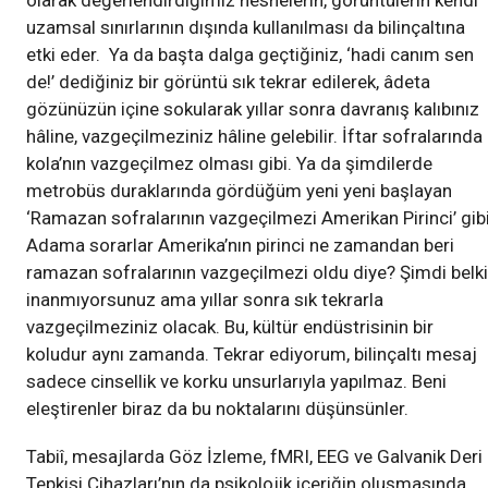
olarak değerlendirdiğimiz nesnelerin, görüntülerin kendi
uzamsal sınırlarının dışında kullanılması da bilinçaltına
etki eder. Ya da başta dalga geçtiğiniz, ‘hadi canım sen
de!’ dediğiniz bir görüntü sık tekrar edilerek, âdeta
gözünüzün içine sokularak yıllar sonra davranış kalıbınız
hâline, vazgeçilmeziniz hâline gelebilir. İftar sofralarında
kola’nın vazgeçilmez olması gibi. Ya da şimdilerde
metrobüs duraklarında gördüğüm yeni yeni başlayan
‘Ramazan sofralarının vazgeçilmezi Amerikan Pirinci’ gibi
Adama sorarlar Amerika’nın pirinci ne zamandan beri
ramazan sofralarının vazgeçilmezi oldu diye? Şimdi belki
inanmıyorsunuz ama yıllar sonra sık tekrarla
vazgeçilmeziniz olacak. Bu, kültür endüstrisinin bir
koludur aynı zamanda. Tekrar ediyorum, bilinçaltı mesaj
sadece cinsellik ve korku unsurlarıyla yapılmaz. Beni
eleştirenler biraz da bu noktalarını düşünsünler.
Tabiî, mesajlarda Göz İzleme, fMRI, EEG ve Galvanik Deri
Tepkisi Cihazları’nın da psikolojik içeriğin oluşmasında