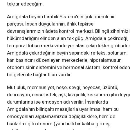
tekrar edeceğim.
Amigdala beynin Limbik Sistemi’nin çok önemli bir
parçası. İnsan duygularının, ânlık tepkisel
davranışlarımızın âdeta kontrol merkezi. Bilinçli zihnimiz
hükümdarlığını elinden alan tek güç. Amigdala çekirdeği,
temporal lobun merkezinde yer alan çekirdekler grubudur
Amigdala çekirdeğinin beyin sapındaki refleks, solunum,
kan basıncını düzenleyen merkezlerle, hipotalamusun
otonom sinir sistemini ve hormonal sistemi kontrol eden
bölgeleri ile bağlantıları vardır.
Mutluluk, memnuniyet, neşe, sevgi, heyecan, üzüntü,
depresyon, cinsel istek, aşk, kızgınlık, kıskanma gibi duyg
durumlarına ise emosyon adı verilir. İnsanlarda
Amigdala’nın bilinçaltı mesajlarla uyarılması hem bu
emosyonları algılamamızda değişikliklere, hem de
bunlarla ilgili otonom (yani belli bir kalıba girmiş,