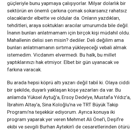
güçleriyle bunu yapmaya çalışıyorlar. Milyar dolarlık bir
sektörün en önemli çarkına çomak sokarsanız rahatsız
olacaklardır elbette ve oldular da. Onların yazdıkları,
tehditleri, araya soktukları aracılar umurumda bile değil.
İnanın bunları anlatmamam için birçok kişi müdahil oldu.
Mahallenin delisi sen misin? dediler. Deli değilim ama
bunları anlatmamanın sırtıma yükleyeceği vebali almak
istemedim. Vicdanım elvermedi. Bu halk, bu millet
yaptıklarınızı hak etmiyor. Elbet bir gün uyanacak ve
farkına varacak.
Bu arada hepsi köprü altı yazarı değil tabiî ki. Olaya ciddi
bir şekilde, duyarlı yaklaşan köşe yazarları da var. Bu
anlamda Yüksel Aytuğ’a, Ersoy Dede’ye, Mustafa Yıldız’a,
İbrahim Altay’a, Sina Koloğlu’na ve TRT Büyük Takip
Programı’na teşekkür ediyorum. Ayrıca konuya iki
program yaparak yer veren Mehmet Ali Önel’i, Deşifre
ekibi ve sevgili Burhan Aytekin’i de cesaretlerinden ötürü