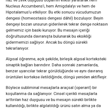
haz ve zevk duygusu dopamin etkisi yaratarak hem
Nucleus Accumbens’i, hem Amigdala’yı ve hem de
Hipotalamus’u etkiliyor. Bu etki sonucu vücudumuzun
dengesi (homeostasis dengesi dâhil) bozuluyor. Beyin
dengeyi bozan unsurun giderilerek tekrar denge noktası
gelmemiz için baskı kuruyor. Bu mesajın içeriği
doğrultusunda davranışta bulunarak bu eksikliği
gidermemizi sağlıyor. Ancak bu döngü sürekli
tekrarlanıyor.
Algısal öğrenme, açık şekilde, birleşik algısal korteksteki
sinaptik bağları barındırır. Daha sonraki zamanlarda,
benzer uyarıcılar tekrar görüldüğünde ve aynı davranış
örüntüleri kortekse iletildiğinde, döngü yeniden aktifleşir.
Böylece subliminal mesajlarla araçsal (operant) bir
koşullanma da sağlanıyor. Cinsel içerikli mesajlarla
arttırılan haz duygusu ve bu mesajın sürekli birlikte
kullanıldığı, birlikte algılatıldığı ürünü satın alma ya da