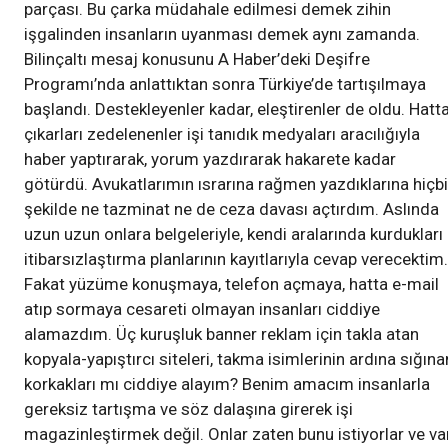
parçası. Bu çarka müdahale edilmesi demek zihin
işgalinden insanların uyanması demek aynı zamanda.
Bilinçaltı mesaj konusunu A Haber’deki Deşifre
Programı’nda anlattıktan sonra Türkiye’de tartışılmaya
başlandı. Destekleyenler kadar, eleştirenler de oldu. Hatt
çıkarları zedelenenler işi tanıdık medyaları aracılığıyla
haber yaptırarak, yorum yazdırarak hakarete kadar
götürdü. Avukatlarımın ısrarına rağmen yazdıklarına hiçbi
şekilde ne tazminat ne de ceza davası açtırdım. Aslında
uzun uzun onlara belgeleriyle, kendi aralarında kurdukları
itibarsızlaştırma planlarının kayıtlarıyla cevap verecektim.
Fakat yüzüme konuşmaya, telefon açmaya, hatta e-mail
atıp sormaya cesareti olmayan insanları ciddiye
alamazdım. Üç kuruşluk banner reklam için takla atan
kopyala-yapıştırcı siteleri, takma isimlerinin ardına sığına
korkakları mı ciddiye alayım? Benim amacım insanlarla
gereksiz tartışma ve söz dalaşına girerek işi
magazinleştirmek değil. Onlar zaten bunu istiyorlar ve va