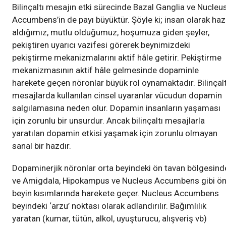
Bilinçaltı mesajın etki sürecinde Bazal Ganglia ve Nucleu
Accumbens’in de payı büyüktür. Şöyle ki; insan olarak haz
aldığımız, mutlu olduğumuz, hoşumuza giden şeyler,
pekiştiren uyarıcı vazifesi görerek beynimizdeki
pekiştirme mekanizmalarını aktif hâle getirir. Pekiştirme
mekanizmasının aktif hâle gelmesinde dopaminle
harekete geçen nöronlar büyük rol oynamaktadır. Bilinçalt
mesajlarda kullanılan cinsel uyaranlar vücudun dopamin
salgılamasına neden olur. Dopamin insanların yaşaması
için zorunlu bir unsurdur. Ancak bilinçaltı mesajlarla
yaratılan dopamin etkisi yaşamak için zorunlu olmayan
sanal bir hazdır.
Dopaminerjik nöronlar orta beyindeki ön tavan bölgesind
ve Amigdala, Hipokampus ve Nucleus Accumbens gibi ö
beyin kısımlarında harekete geçer. Nucleus Accumbens
beyindeki ‘arzu’ noktası olarak adlandırılır. Bağımlılık
yaratan (kumar, tütün, alkol, uyuşturucu, alışveriş vb)