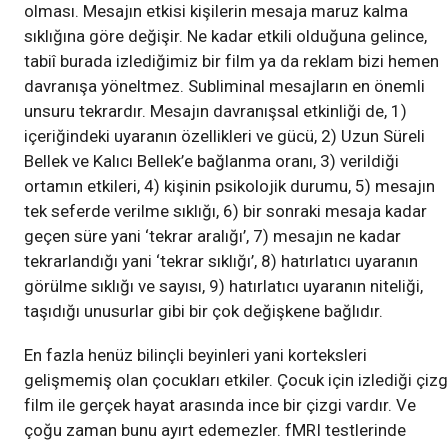
olması. Mesajın etkisi kişilerin mesaja maruz kalma
sıklığına göre değişir. Ne kadar etkili olduğuna gelince,
tabiî burada izlediğimiz bir film ya da reklam bizi hemen
davranışa yöneltmez. Subliminal mesajların en önemli
unsuru tekrardır. Mesajın davranışsal etkinliği de, 1)
içeriğindeki uyaranın özellikleri ve gücü, 2) Uzun Süreli
Bellek ve Kalıcı Bellek’e bağlanma oranı, 3) verildiği
ortamın etkileri, 4) kişinin psikolojik durumu, 5) mesajın
tek seferde verilme sıklığı, 6) bir sonraki mesaja kadar
geçen süre yani ‘tekrar aralığı’, 7) mesajın ne kadar
tekrarlandığı yani ‘tekrar sıklığı’, 8) hatırlatıcı uyaranın
görülme sıklığı ve sayısı, 9) hatırlatıcı uyaranın niteliği,
taşıdığı unusurlar gibi bir çok değişkene bağlıdır.
En fazla henüz bilinçli beyinleri yani korteksleri
gelişmemiş olan çocukları etkiler. Çocuk için izlediği çizg
film ile gerçek hayat arasında ince bir çizgi vardır. Ve
çoğu zaman bunu ayırt edemezler. fMRI testlerinde