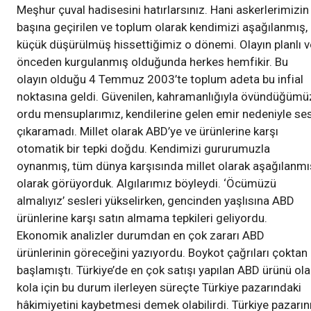
Meşhur çuval hadisesini hatırlarsınız. Hani askerlerimizin
başına geçirilen ve toplum olarak kendimizi aşağılanmış,
küçük düşürülmüş hissettiğimiz o dönemi. Olayın planlı v
önceden kurgulanmış olduğunda herkes hemfikir. Bu
olayın olduğu 4 Temmuz 2003’te toplum adeta bu infial
noktasına geldi. Güvenilen, kahramanlığıyla övündüğümü
ordu mensuplarımız, kendilerine gelen emir nedeniyle se
çıkaramadı. Millet olarak ABD’ye ve ürünlerine karşı
otomatik bir tepki doğdu. Kendimizi gururumuzla
oynanmış, tüm dünya karşısında millet olarak aşağılanmı
olarak görüyorduk. Algılarımız böyleydi. ‘Öcümüzü
almalıyız’ sesleri yükselirken, gencinden yaşlısına ABD
ürünlerine karşı satın almama tepkileri geliyordu.
Ekonomik analizler durumdan en çok zararı ABD
ürünlerinin göreceğini yazıyordu. Boykot çağrıları çoktan
başlamıştı. Türkiye’de en çok satışı yapılan ABD ürünü ol
kola için bu durum ilerleyen süreçte Türkiye pazarındaki
hâkimiyetini kaybetmesi demek olabilirdi. Türkiye pazarın