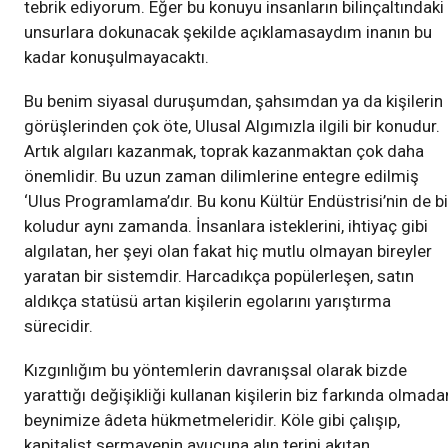
tebrik ediyorum. Eğer bu konuyu insanların bilinçaltındaki
unsurlara dokunacak şekilde açıklamasaydım inanın bu
kadar konuşulmayacaktı.
Bu benim siyasal duruşumdan, şahsımdan ya da kişilerin
görüşlerinden çok öte, Ulusal Algımızla ilgili bir konudur.
Artık algıları kazanmak, toprak kazanmaktan çok daha
önemlidir. Bu uzun zaman dilimlerine entegre edilmiş
‘Ulus Programlama’dır. Bu konu Kültür Endüstrisi’nin de bi
koludur aynı zamanda. İnsanlara isteklerini, ihtiyaç gibi
algılatan, her şeyi olan fakat hiç mutlu olmayan bireyler
yaratan bir sistemdir. Harcadıkça popülerleşen, satın
aldıkça statüsü artan kişilerin egolarını yarıştırma
sürecidir.
Kızgınlığım bu yöntemlerin davranışsal olarak bizde
yarattığı değişikliği kullanan kişilerin biz farkında olmada
beynimize âdeta hükmetmeleridir. Köle gibi çalışıp,
kapitalist sermayenin avucuna alın terini akıtan