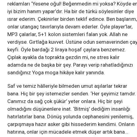
reklamları ‘Yesene oğul! Beğenmedin mi yoksa? Köyde e
iyi bizim hanım yapar’dır. Ha bir de türkü söylesinler diye
ısrar ederim. Çekinirler birden teklif edince. Ben başlarım,
onlar utangaç tavırlarıyla devam ederler. Öyle player’lar,
MP3 çalarlar, 5+1 kolon sistemleri falan yok. Allah ne
verdiyse. Gırtlağa kuvvet. Üstüne odun semaverinden ça
keyfi. Öyle bardağı 2 liraya hoşaf çaylara benzemez.
Çıplak ayakla da toprakta gezdin mi, ne stres kalır
adamda ne de başka bir şey. Parayı verip rahatladığınızı
sandığınız Yoga moga hikâye kalır yanında.
Saf ve temiz hâlleriyle bilmeden umut aşılarlar tekrar
bana. Hiç bir şey istemezler senden. ‘Her şeyimiz tamdır.
Canımız da sağ çok şükür’ yeter onlara. Hiç bir şeyi
olmadığını düşünenlere inat. ‘Bitmiş’ dediğim insanlığı
hatırlatırlar bana. Dönüş yolunda cephanesini yenilemiş,
çarpışmaya hazır asker gibi hissederim kendimi. Onların
hatırına, onlar için mücadele etmek düşer artık bana…