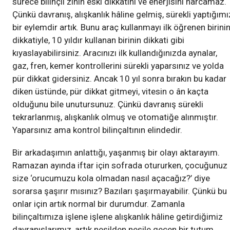
sürece bilinçli zihin eski dikkatini ve enerjisini harcamaz.
Çünkü davranış, alışkanlık hâline gelmiş, sürekli yaptığımı
bir eylemdir artık. Bunu araç kullanmayı ilk öğrenen birini
dikkatiyle, 10 yıldır kullanan birinin dikkati gibi
kıyaslayabilirsiniz. Aracınızı ilk kullandığınızda aynalar,
gaz, fren, kemer kontrollerini sürekli yaparsınız ve yolda
pür dikkat gidersiniz. Ancak 10 yıl sonra bırakın bu kadar
diken üstünde, pür dikkat gitmeyi, vitesin o ân kaçta
olduğunu bile unutursunuz. Çünkü davranış sürekli
tekrarlanmış, alışkanlık olmuş ve otomatiğe alınmıştır.
Yaparsınız ama kontrol bilinçaltının elindedir.
Bir arkadaşımın anlattığı, yaşanmış bir olayı aktarayım.
Ramazan ayında iftar için sofrada otururken, çocuğunuz
size ‘orucumuzu kola olmadan nasıl açacağız?’ diye
sorarsa şaşırır mısınız? Bazıları şaşırmayabilir. Çünkü bu
onlar için artık normal bir durumdur. Zamanla
bilinçaltımıza işlene işlene alışkanlık hâline getirdiğimiz
davranışlarımız, artık nesilden nesile geçen bir tutum