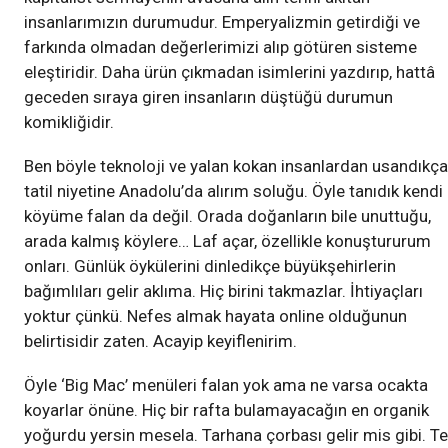
insanlarımızın durumudur. Emperyalizmin getirdiği ve
farkında olmadan değerlerimizi alıp götüren sisteme
eleştiridir. Daha ürün çıkmadan isimlerini yazdırıp, hattâ
geceden sıraya giren insanların düştüğü durumun
komikliğidir.
Ben böyle teknoloji ve yalan kokan insanlardan usandıkça
tatil niyetine Anadolu’da alırım soluğu. Öyle tanıdık kendi
köyüme falan da değil. Orada doğanların bile unuttuğu,
arada kalmış köylere… Laf açar, özellikle konuştururum
onları. Günlük öykülerini dinledikçe büyükşehirlerin
bağımlıları gelir aklıma. Hiç birini takmazlar. İhtiyaçları
yoktur çünkü. Nefes almak hayata online olduğunun
belirtisidir zaten. Acayip keyiflenirim.
Öyle ‘Big Mac’ menüleri falan yok ama ne varsa ocakta
koyarlar önüne. Hiç bir rafta bulamayacağın en organik
yoğurdu yersin mesela. Tarhana çorbası gelir mis gibi. T