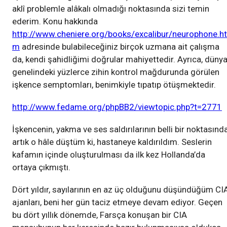
aklî problemle alâkalı olmadığı noktasında sizi temin
ederim. Konu hakkında
http://www.cheniere.org/books/excalibur/neurophone.ht
m
adresinde bulabileceğiniz birçok uzmana ait çalışma
da, kendi şahidliğimi doğrular mahiyettedir. Ayrıca, düny
genelindeki yüzlerce zihin kontrol mağdurunda görülen
işkence semptomları, benimkiyle tıpatıp ötüşmektedir.
http://www.fedame.org/phpBB2/viewtopic.php?t=2771
İşkencenin, yakma ve ses saldırılarının belli bir noktasınd
artık o hâle düştüm ki, hastaneye kaldırıldım. Seslerin
kafamın içinde oluşturulması da ilk kez Hollanda’da
ortaya çıkmıştı.
Dört yıldır, sayılarının en az üç olduğunu düşündüğüm CI
ajanları, beni her gün taciz etmeye devam ediyor. Geçen
bu dört yıllık dönemde, Farsça konuşan bir CIA