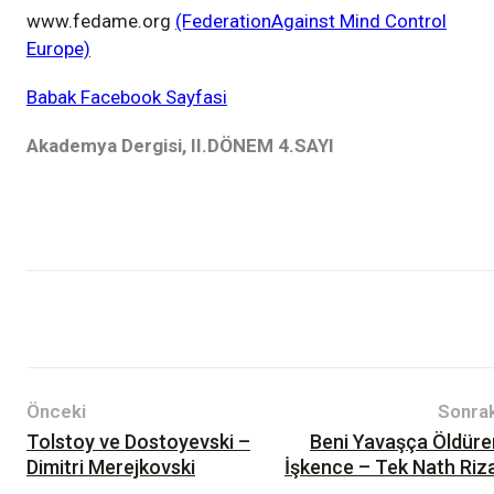
www.fedame.org
(FederationAgainst Mind Control
Europe)
Babak Facebook Sayfasi
Akademya Dergisi, II.DÖNEM 4.SAYI
Bilim-Teknik
Psikoloji
Telegram(Zihin Kontrol)
Tercüme
II.DÖNEM 4.SAYI
Önceki
Sonrak
Tolstoy ve Dostoyevski –
Beni Yavaşça Öldüre
Dimitri Merejkovski
İşkence – Tek Nath Riza