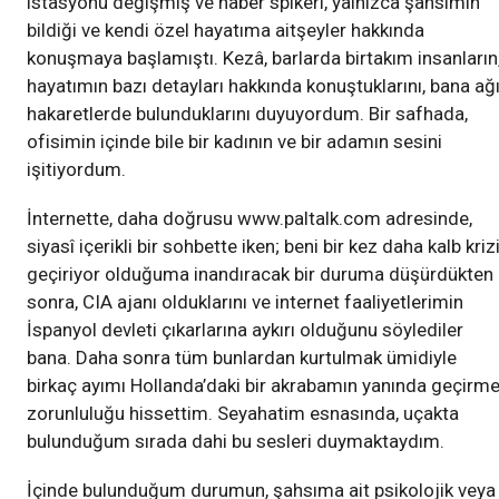
istasyonu değişmiş ve haber spikeri, yalnızca şahsımın
bildiği ve kendi özel hayatıma aitşeyler hakkında
konuşmaya başlamıştı. Kezâ, barlarda birtakım insanların
hayatımın bazı detayları hakkında konuştuklarını, bana ağı
hakaretlerde bulunduklarını duyuyordum. Bir safhada,
ofisimin içinde bile bir kadının ve bir adamın sesini
işitiyordum.
İnternette, daha doğrusu www.paltalk.com adresinde,
siyasî içerikli bir sohbette iken; beni bir kez daha kalb kriz
geçiriyor olduğuma inandıracak bir duruma düşürdükten
sonra, CIA ajanı olduklarını ve internet faaliyetlerimin
İspanyol devleti çıkarlarına aykırı olduğunu söylediler
bana. Daha sonra tüm bunlardan kurtulmak ümidiyle
birkaç ayımı Hollanda’daki bir akrabamın yanında geçirm
zorunluluğu hissettim. Seyahatim esnasında, uçakta
bulunduğum sırada dahi bu sesleri duymaktaydım.
İçinde bulunduğum durumun, şahsıma ait psikolojik veya