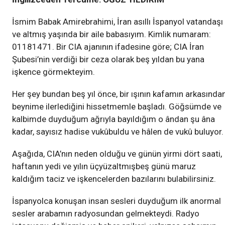
İsmim Babak Amirebrahimi, İran asıllı İspanyol vatandaşı
ve altmış yaşında bir aile babasıyım. Kimlik numaram:
01181471. Bir CIA ajanının ifadesine göre; CIA İran
Şubesi’nin verdiği bir ceza olarak beş yıldan bu yana
işkence görmekteyim.
Her şey bundan beş yıl önce, bir ışının kafamın arkasında
beynime ilerlediğini hissetmemle başladı. Göğsümde ve
kalbimde duyduğum ağrıyla bayıldığım o ândan şu âna
kadar, sayısız hadise vukûbuldu ve hâlen de vukû buluyor.
Aşağıda, CIA’nın neden olduğu ve günün yirmi dört saati,
haftanın yedi ve yılın üçyüzaltmışbeş günü maruz
kaldığım taciz ve işkencelerden bazılarını bulabilirsiniz.
İspanyolca konuşan insan sesleri duyduğum ilk anormal
sesler arabamın radyosundan gelmekteydi. Radyo