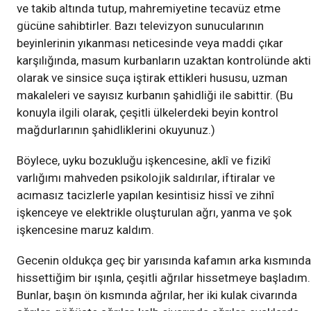
ve takib altında tutup, mahremiyetine tecavüz etme
gücüne sahibtirler. Bazı televizyon sunucularının
beyinlerinin yıkanması neticesinde veya maddi çıkar
karşılığında, masum kurbanların uzaktan kontrolünde akti
olarak ve sinsice suça iştirak ettikleri hususu, uzman
makaleleri ve sayısız kurbanın şahidliği ile sabittir. (Bu
konuyla ilgili olarak, çeşitli ülkelerdeki beyin kontrol
mağdurlarının şahidliklerini okuyunuz.)
Böylece, uyku bozukluğu işkencesine, aklî ve fizikî
varlığımı mahveden psikolojik saldırılar, iftiralar ve
acımasız tacizlerle yapılan kesintisiz hissî ve zihnî
işkenceye ve elektrikle oluşturulan ağrı, yanma ve şok
işkencesine maruz kaldım.
Gecenin oldukça geç bir yarısında kafamın arka kısmında
hissettiğim bir ışınla, çeşitli ağrılar hissetmeye başladım.
Bunlar, başın ön kısmında ağrılar, her iki kulak civarında