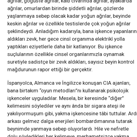
ağrılar, göğüste ağrılar, kalb civarında ağrılar, ayaklarda
ağrılar, omurlardan birinde şiddetli ağrılar, gözlerde
yaşlanmaya sebep olacak kadar yoğun ağrılar, beyinde
keskin ağrılar ve özellikle testislerde çok yoğun ağrılar
şeklindeydi. Anladığım kadarıyla, bana işkence yapanların
aldıkları zevk, her gece cinsî organıma elektrikî yolla
yaptıkları eziyetlerle daha bir katlanıyor. Bu işkence
suçlularının özellikle cinsel organlarımızla oynamak
suretiyle sadistçe bir zevk aldıkları, sayısız beyin kontrol
mağdurunun rapor ettiği bir gerçektir.
İspanyolca, Almanca ve İngilizce konuşan CIA ajanları,
bana birtakım “oyun metodları”nı kullanarak psikolojik
işkenceler uyguladılar. Mesela, bir keresinde “diğer”
kelimesini söylediler ve aynı ânda bir sigara ateşi ile
yakılıyormuşum gibi, yakma işkencesine tâbi tuttular. Ard
arkası gelmez dalga enerjileri bombardımanına tutarak
beynimde yanmaya sebep oluyorlardı. Hile ve nefretle
dolu söyledikleri her kelimeye, merhametsizce yakma