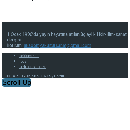
1 Ocak 1996’da yayın hayatına atılan üç aylık fikir-ilim-sanat
dergisi
İletişim:
akademyakultursanat@gmail.com
Hakkımızda
İletişim
Gizlilik Politikası
© Telif Hakları AKADEMYA'ya Aittir.
Scroll Up