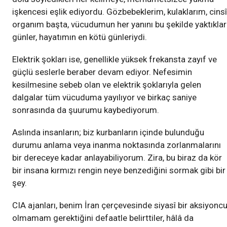
işkencesi eşlik ediyordu. Gözbebeklerim, kulaklarım, cinsî
organım başta, vücudumun her yanını bu şekilde yaktıklar
günler, hayatımın en kötü günleriydi.
Elektrik şokları ise, genellikle yüksek frekansta zayıf ve
güçlü seslerle beraber devam ediyor. Nefesimin
kesilmesine sebeb olan ve elektrik şoklarıyla gelen
dalgalar tüm vücuduma yayılıyor ve birkaç saniye
sonrasında da şuurumu kaybediyorum.
Aslında insanların; biz kurbanların içinde bulunduğu
durumu anlama veya inanma noktasında zorlanmalarını
bir dereceye kadar anlayabiliyorum. Zira, bu biraz da kör
bir insana kırmızı rengin neye benzediğini sormak gibi bir
şey.
CIA ajanları, benim İran çerçevesinde siyasî bir aksiyonc
olmamam gerektiğini defaatle belirttiler, hâlâ da