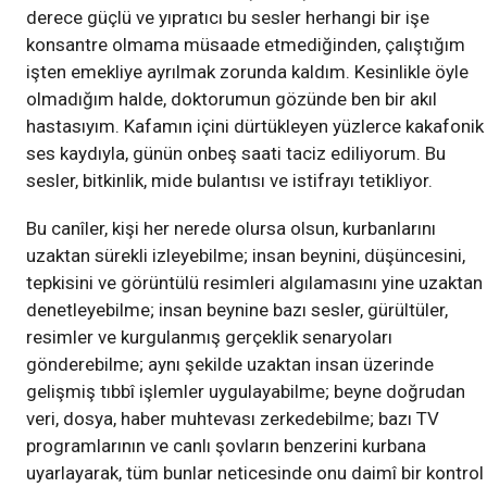
derece güçlü ve yıpratıcı bu sesler herhangi bir işe
konsantre olmama müsaade etmediğinden, çalıştığım
işten emekliye ayrılmak zorunda kaldım. Kesinlikle öyle
olmadığım halde, doktorumun gözünde ben bir akıl
hastasıyım. Kafamın içini dürtükleyen yüzlerce kakafonik
ses kaydıyla, günün onbeş saati taciz ediliyorum. Bu
sesler, bitkinlik, mide bulantısı ve istifrayı tetikliyor.
Bu canîler, kişi her nerede olursa olsun, kurbanlarını
uzaktan sürekli izleyebilme; insan beynini, düşüncesini,
tepkisini ve görüntülü resimleri algılamasını yine uzaktan
denetleyebilme; insan beynine bazı sesler, gürültüler,
resimler ve kurgulanmış gerçeklik senaryoları
gönderebilme; aynı şekilde uzaktan insan üzerinde
gelişmiş tıbbî işlemler uygulayabilme; beyne doğrudan
veri, dosya, haber muhtevası zerkedebilme; bazı TV
programlarının ve canlı şovların benzerini kurbana
uyarlayarak, tüm bunlar neticesinde onu daimî bir kontrol