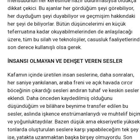
mensubunun her keresinde hazır bulunmasıysa oldukça
dikkat çekici. Bu ajanlar her gördüğüm şeyi görebiliyor,
her duyduğum şeyi duyabiliyor ve geçmişim hakkındaki
her şeyi de biliyorlar. Bütün düşüncelerimi en küçük
teferruatına kadar okuyabilmelerinden de anlaşılacağı
üzere, tüm bu silah ve teknolojiler, casusluk faaliyetlerin
son derece kullanışlı olsa gerek.
İNSANSI OLMAYAN VE DEHŞET VEREN SESLER
Kafamın içinde üretilen insan seslerine, daha sonraları,
her saniye yankılanan, araba freni ve açık havada cırcır
böceğinin çıkardığı sesleri andıran tuhaf ve keskin sesler
eklendi. Daha önceden kaydedilmiş olduğunu
düşündüğüm ve bilâhare beynime transfer edilen bu
sesler, aslında işkence enstrümanlarıydı ve muhtelif biçi
ve yoğunluktaydılar. Bazen düşük ama ekseriyetle yüksek
tonlarda oluşturulan seslere karşı yapabileceğim tek şey
ise, yatakta uzanmaktan başka birşey olmuyordu. Son