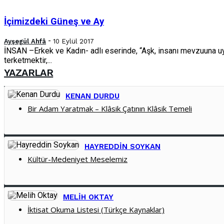
İçimizdeki Güneş ve Ay
-
Ayşegül Ahfâ
10 Eylül 2017
İNSAN –Erkek ve Kadın- adlı eserinde, “Aşk, insanı mevzuuna uy
terketmektir,...
YAZARLAR
KENAN DURDU
Bir Adam Yaratmak – Klâsik Çatının Klâsik Temeli
HAYREDDIN SOYKAN
Kültür-Medeniyet Meselemiz
MELIH OKTAY
İktisat Okuma Listesi (Türkçe Kaynaklar)