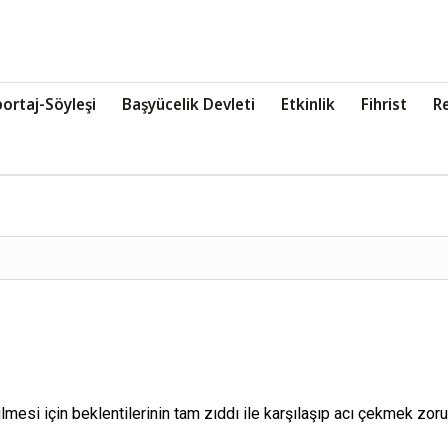
ortaj-Söyleşi
Başyücelik Devleti
Etkinlik
Fihrist
R
mesi için beklentilerinin tam zıddı ile karşılaşıp acı çekmek zorun