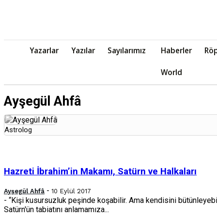
Yazarlar
Yazılar
Sayılarımız
Haberler
Röp
World
Ayşegül Ahfâ
Astrolog
Hazreti İbrahim’in Makamı, Satürn ve Halkaları
-
Ayşegül Ahfâ
10 Eylül 2017
- “Kişi kusursuzluk peşinde koşabilir. Ama kendisini bütünleyebil
Satürn'ün tabiatını anlamamıza...