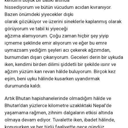
hissediyorum ve bütün vücudum acıdan kıvranıyor.
Bazen önümdeki yiyecekler dışkı
olarak gözüküyor ve üzerini sineklerle kaplanmış olarak
görüyorum ve tabiî ki yiyeceği
ağzıma alamıyorum. Çoğu zaman hiçbir şey yiyip
içmeme şeklinde emir alıyorum ve eğer bu emre
uymazsam yediğim şeyleri acı çekerek ağzımdan,
burnumdan dışarı çıkarıyorum. Geceleri derin bir uykuda
iken, kendimi birden dilimi şiddetli bir şekilde ısırır ve
ağzım yüzüm kan revan hâlde buluyorum. Birçok kez
eşim, beni uyku hâlinde kusarken uyandırmak
durumunda kaldı.
Artık Bhutan hapishanelerinde olmadığım hâlde ve
Bhutan’dan yüzlerce kilometre uzaklıktaki Nepal’de
yaşamama rağmen, zihnim dalgaların etkisi altında
olmaya devam ediyor. Tuvalette iken, ibadet hâlinde,
konuşurken ve her türlü faaliyette gece gündüz