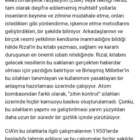
elektromanyetik radyasyon (EMR) veya tekniği henüz
tam olarak deşifre edilememiş muhtelif yollarla
insanların beynine ve zihnine müdahale etme, onları
istedikleri gibi yönlendirme, işkence etme metodlarını
geliştirdikleri, bir şekilde biliniyor. Arkadaşlarının ve
birçok resmî yetkilinin kendisine inanmadığını bildiği
hâlde Rizal’in bu kitabı yazması, sağlam ve kararlı
duruşunun en önemli isbatı niteliğinde. Rizal, kitabını
gelecek nesillerin bu saklanan gerçekten haberdar
olması için yazdığını belirtiyor ve Birleşmiş Milletler’in
bu silahları tanımlayan ve kullanımını yasaklayan bir
anlaşma hazırlaması üzerinde çalışıyor. Atom
bombasından farklı olarak, “zihin kontrol” silahları
üzerinde hiçbir kamuoyu baskısı oluşturulamadı. Çünkü,
bu silahların yapımı ve geliştirilmesi yarım yüzyıldan
daha uzun bir süredir bir gizlilik içinde yürütülüyor.
CIA’in bu silahlarla ilgili çalışmalarının 1950’lerde
başladığı tahmin ediliyor ve bu çalışmalar hiçbir şekilde