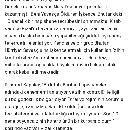
Önceki kitabı Nirbasan Nepal’da büyük popülerlik
kazanmıştı. Beni Yavaşça Öldüren İşkence, Bhutan’daki
10 senelik bir hapishane tecrübesini anlatmakta. Kitab
sadece Rizal’in hayatını anlatmıyor, aynı zamanda bir
insanın başka bir insana yapabileceği şiddetli işkenceyi
teferruatı ile anlatıyor. Kendisi ve bir grub Bhutan
Hürriyet Savaşçısına işkence etmek için kullanılan “zihin
kontrol cihazı”nın kullanımını anlatıyor. Bu cihaz,
milletlerarası toplulukta büyük bir insan hakları ihlali
olarak kabul edilmektedir.
Pramod Kaphley, “Bu kitab, Bhutan hapishaneleri
adındaki cehennemi anlatıyor ve zihin kontrolü ile ilgili
bu bölgedeki ilk belge.” diyor. “Kral ve rejiminin sorumlu
olduğu, şu ân hâlâ çekmekte olduğum acı dolu
tecrübelerimi ve adaletsizliği ortaya koydum. Son 19
sene boyunca zihin kontrolünün bir kurbanı oldum.”
şeklinde yazıyor Rizal kitabında.