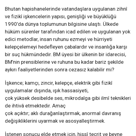
Bhutan hapishanelerinde vatandaşlara uygulanan zihnî
ve fizikî işkencelerin yapısı, genişliği ve büyüklüğü
1990’da dünya toplumunun bilgisine ulaştı. Ülkede
hüküm sürenler tarafından icad edilen ve uygulanan yok
edici metodlar, insan ruhunu ezmeyi ve hürriyeti
kelepçelemeyi hedefleyen çabalardır ve insanlığa karşı
bir suç hükmündedir. BM üyesi bir ülkenin bir idarecisi,
BM’nin prensiblerine ve ruhuna bu kadar bariz şekilde
aykırı faaliyetlerinden sonra cezasız kalabilir mi?
İşkence; kamçı, zincir, kelepçe, elektrik gibi fizikî
uygulamalar dışında, ışık hassasiyeti,
çok yüksek desibelde ses, mikrodalga gibi ilmî teknikleri
de ihtivâ etmektedir. Amaç
çok açıktır; aklı durağanlaştırmak, anormal davranış
değişikliklerini uyarmak ve asosyalleştirmek.
İstenen sonucu elde etmek için, hissî tecrit ve beyne