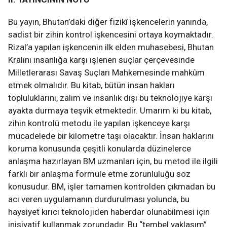
Bu yayın, Bhutan’daki diğer fizikî işkencelerin yanında,
sadist bir zihin kontrol işkencesini ortaya koymaktadır.
Rizal’a yapılan işkencenin ilk elden muhasebesi, Bhutan
Kralını insanlığa karşı işlenen suçlar çerçevesinde
Milletlerarası Savaş Suçları Mahkemesinde mahkûm
etmek olmalıdır. Bu kitab, bütün insan hakları
topluluklarını, zalim ve insanlık dışı bu teknolojiye karşı
ayakta durmaya teşvik etmektedir. Umarım ki bu kitab,
zihin kontrolü metodu ile yapılan işkenceye karşı
mücadelede bir kilometre taşı olacaktır. İnsan haklarını
koruma konusunda çeşitli konularda düzinelerce
anlaşma hazırlayan BM uzmanları için, bu metod ile ilgili
farklı bir anlaşma formüle etme zorunluluğu söz
konusudur. BM, işler tamamen kontrolden çıkmadan bu
acı veren uygulamanın durdurulması yolunda, bu
haysiyet kırıcı teknolojiden haberdar olunabilmesi için
inisiyatif kullanmak zorundadır. Bu “tembel yaklaşım”