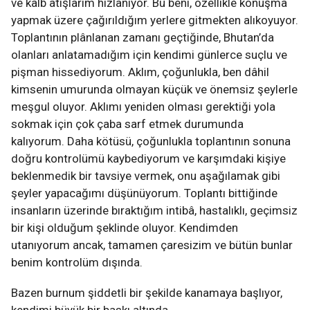
ve kalb atışlarım hızlanıyor. Bu beni, özellikle konuşma
yapmak üzere çağırıldığım yerlere gitmekten alıkoyuyor.
Toplantının plânlanan zamanı geçtiğinde, Bhutan’da
olanları anlatamadığım için kendimi günlerce suçlu ve
pişman hissediyorum. Aklım, çoğunlukla, ben dâhil
kimsenin umurunda olmayan küçük ve önemsiz şeylerle
meşgul oluyor. Aklımı yeniden olması gerektiği yola
sokmak için çok çaba sarf etmek durumunda
kalıyorum. Daha kötüsü, çoğunlukla toplantının sonuna
doğru kontrolümü kaybediyorum ve karşımdaki kişiye
beklenmedik bir tavsiye vermek, onu aşağılamak gibi
şeyler yapacağımı düşünüyorum. Toplantı bittiğinde
insanların üzerinde bıraktığım intibâ, hastalıklı, geçimsiz
bir kişi olduğum şeklinde oluyor. Kendimden
utanıyorum ancak, tamamen çaresizim ve bütün bunlar
benim kontrolüm dışında.
Bazen burnum şiddetli bir şekilde kanamaya başlıyor,
kendimi büyük bir baskı altında