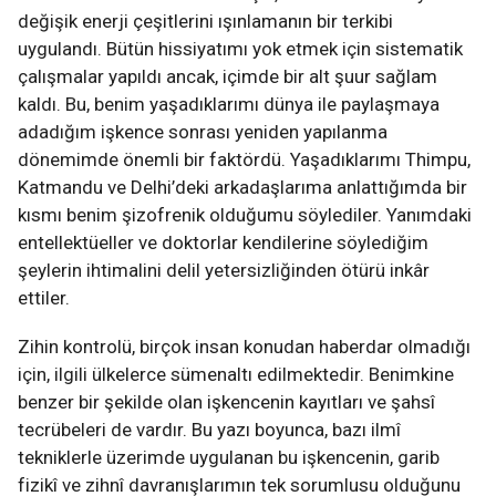
değişik enerji çeşitlerini ışınlamanın bir terkibi
uygulandı. Bütün hissiyatımı yok etmek için sistematik
çalışmalar yapıldı ancak, içimde bir alt şuur sağlam
kaldı. Bu, benim yaşadıklarımı dünya ile paylaşmaya
adadığım işkence sonrası yeniden yapılanma
dönemimde önemli bir faktördü. Yaşadıklarımı Thimpu,
Katmandu ve Delhi’deki arkadaşlarıma anlattığımda bir
kısmı benim şizofrenik olduğumu söylediler. Yanımdaki
entellektüeller ve doktorlar kendilerine söylediğim
şeylerin ihtimalini delil yetersizliğinden ötürü inkâr
ettiler.
Zihin kontrolü, birçok insan konudan haberdar olmadığı
için, ilgili ülkelerce sümenaltı edilmektedir. Benimkine
benzer bir şekilde olan işkencenin kayıtları ve şahsî
tecrübeleri de vardır. Bu yazı boyunca, bazı ilmî
tekniklerle üzerimde uygulanan bu işkencenin, garib
fizikî ve zihnî davranışlarımın tek sorumlusu olduğunu