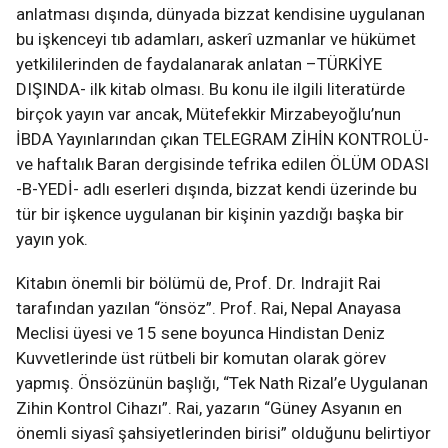
anlatması dışında, dünyada bizzat kendisine uygulanan
bu işkenceyi tıb adamları, askerî uzmanlar ve hükümet
yetkililerinden de faydalanarak anlatan –TÜRKİYE
DIŞINDA- ilk kitab olması. Bu konu ile ilgili literatürde
birçok yayın var ancak, Mütefekkir Mirzabeyoğlu’nun
İBDA Yayınlarından çıkan TELEGRAM ZİHİN KONTROLÜ-
ve haftalık Baran dergisinde tefrika edilen ÖLÜM ODASI
-B-YEDİ- adlı eserleri dışında, bizzat kendi üzerinde bu
tür bir işkence uygulanan bir kişinin yazdığı başka bir
yayın yok.
Kitabın önemli bir bölümü de, Prof. Dr. Indrajit Rai
tarafından yazılan “önsöz”. Prof. Rai, Nepal Anayasa
Meclisi üyesi ve 15 sene boyunca Hindistan Deniz
Kuvvetlerinde üst rütbeli bir komutan olarak görev
yapmış. Önsözünün başlığı, “Tek Nath Rizal’e Uygulanan
Zihin Kontrol Cihazı”. Rai, yazarın “Güney Asyanın en
önemli siyasî şahsiyetlerinden birisi” olduğunu belirtiyor