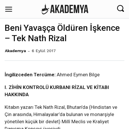
Beni Yavaşça Öldüren İşkence
– Tek Nath Rizal
6 Eylül 2017
Akademya
İngilizceden Tercüme:
Ahmed Eymen Bilge
I. ZİHİN KONTROLÜ KURBANI RİZAL VE KİTABI
HAKKINDA
Kitabın yazarı Tek Nath Rizal, Bhutan’da (Hindistan ve
Çin arasında, Himalayalar’da bulunan ve monarşiyle
yönetilen küçük bir devlet) Millî Meclis ve Kraliyet
Danışma Konseyi üyesiydi.