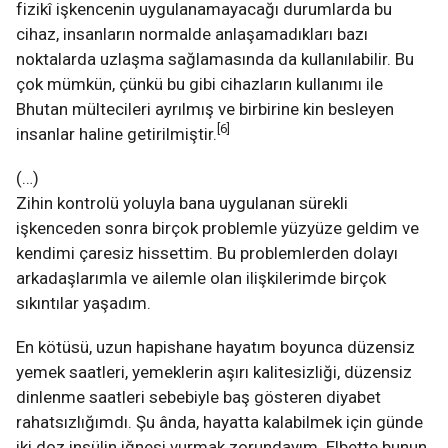
fizikî işkencenin uygulanamayacağı durumlarda bu
cihaz, insanların normalde anlaşamadıkları bazı
noktalarda uzlaşma sağlamasında da kullanılabilir. Bu
çok mümkün, çünkü bu gibi cihazların kullanımı ile
Bhutan mültecileri ayrılmış ve birbirine kin besleyen
[6]
insanlar haline getirilmiştir.
(…)
Zihin kontrolü yoluyla bana uygulanan sürekli
işkenceden sonra birçok problemle yüzyüze geldim ve
kendimi çaresiz hissettim. Bu problemlerden dolayı
arkadaşlarımla ve ailemle olan ilişkilerimde birçok
sıkıntılar yaşadım.
En kötüsü, uzun hapishane hayatım boyunca düzensiz
yemek saatleri, yemeklerin aşırı kalitesizliği, düzensiz
dinlenme saatleri sebebiyle baş gösteren diyabet
rahatsızlığımdı. Şu ânda, hayatta kalabilmek için günde
iki doz insülin iğnesi vurmak zorundayım. Elbette bunun