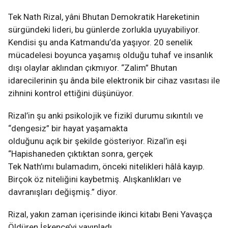
Tek Nath Rizal, yâni Bhutan Demokratik Hareketinin
sürgündeki lideri, bu günlerde zorlukla uyuyabiliyor.
Kendisi şu anda Katmandu’da yaşıyor. 20 senelik
mücadelesi boyunca yaşamış olduğu tuhaf ve insanlık
dışı olaylar aklından çıkmıyor. “Zalim” Bhutan
idarecilerinin şu ânda bile elektronik bir cihaz vasıtası ile
zihnini kontrol ettiğini düşünüyor.
Rizal’in şu anki psikolojik ve fizikî durumu sıkıntılı ve
“dengesiz” bir hayat yaşamakta
olduğunu açık bir şekilde gösteriyor. Rizal’in eşi
“Hapishaneden çıktıktan sonra, gerçek
Tek Nath’ımı bulamadım, önceki nitelikleri hâlâ kayıp.
Birçok öz niteliğini kaybetmiş. Alışkanlıkları ve
davranışları değişmiş.” diyor.
Rizal, yakın zaman içerisinde ikinci kitabı Beni Yavaşça
Öldüren İşkence’yi yayınladı.