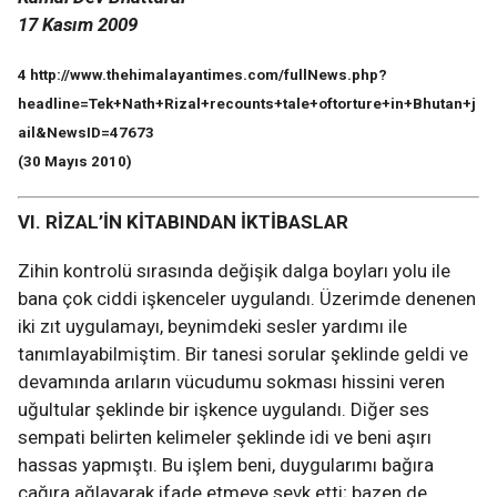
17 Kasım 2009
4 http://www.thehimalayantimes.com/fullNews.php?
headline=Tek+Nath+Rizal+recounts+tale+oftorture+in+Bhutan+j
ail&NewsID=47673
(30 Mayıs 2010)
VI. RİZAL’İN KİTABINDAN İKTİBASLAR
Zihin kontrolü sırasında değişik dalga boyları yolu ile
bana çok ciddi işkenceler uygulandı. Üzerimde denenen
iki zıt uygulamayı, beynimdeki sesler yardımı ile
tanımlayabilmiştim. Bir tanesi sorular şeklinde geldi ve
devamında arıların vücudumu sokması hissini veren
uğultular şeklinde bir işkence uygulandı. Diğer ses
sempati belirten kelimeler şeklinde idi ve beni aşırı
hassas yapmıştı. Bu işlem beni, duygularımı bağıra
çağıra ağlayarak ifade etmeye sevk etti; bazen de