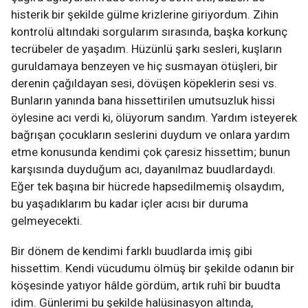
histerik bir şekilde gülme krizlerine giriyordum. Zihin
kontrolü altındaki sorgularım sırasında, başka korkunç
tecrübeler de yaşadım. Hüzünlü şarkı sesleri, kuşların
guruldamaya benzeyen ve hiç susmayan ötüşleri, bir
derenin çağıldayan sesi, dövüşen köpeklerin sesi vs.
Bunların yanında bana hissettirilen umutsuzluk hissi
öylesine acı verdi ki, ölüyorum sandım. Yardım isteyerek
bağrışan çocukların seslerini duydum ve onlara yardım
etme konusunda kendimi çok çaresiz hissettim; bunun
karşısında duyduğum acı, dayanılmaz buudlardaydı.
Eğer tek başına bir hücrede hapsedilmemiş olsaydım,
bu yaşadıklarım bu kadar içler acısı bir duruma
gelmeyecekti.
Bir dönem de kendimi farklı buudlarda imiş gibi
hissettim. Kendi vücudumu ölmüş bir şekilde odanın bir
köşesinde yatıyor hâlde gördüm, artık ruhî bir buudta
idim. Günlerimi bu şekilde halüsinasyon altında,