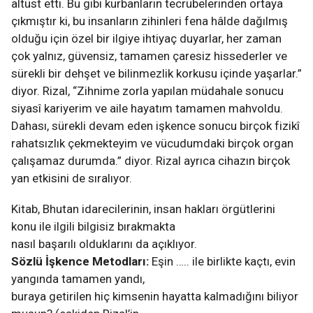
altüst etti. Bu gibi kurbanların tecrübelerinden ortaya
çıkmıştır ki, bu insanların zihinleri fena hâlde dağılmış
olduğu için özel bir ilgiye ihtiyaç duyarlar, her zaman
çok yalnız, güvensiz, tamamen çaresiz hissederler ve
sürekli bir dehşet ve bilinmezlik korkusu içinde yaşarlar.”
diyor. Rizal, “Zihnime zorla yapılan müdahale sonucu
siyasî kariyerim ve aile hayatım tamamen mahvoldu.
Dahası, sürekli devam eden işkence sonucu birçok fizikî
rahatsızlık çekmekteyim ve vücudumdaki birçok organ
çalışamaz durumda.” diyor. Rizal ayrıca cihazın birçok
yan etkisini de sıralıyor.
Kitab, Bhutan idarecilerinin, insan hakları örgütlerini
konu ile ilgili bilgisiz bırakmakta
nasıl başarılı olduklarını da açıklıyor.
Sözlü İşkence Metodları:
Eşin ….. ile birlikte kaçtı, evin
yangında tamamen yandı,
buraya getirilen hiç kimsenin hayatta kalmadığını biliyor