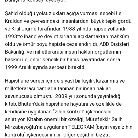
Şahid olduğu yolsuzlukları açığa vurması sebebi ile
Kraldan ve çevresindeki insanlardan büyük tepki gördü
ve Kral Jigme tarafından 1988 yılında hapse yollandı.
1993’te ihane ve devlet sırlarını açıklamaktan mahkûm
oldu ve ömür boyu hapisle cezalandırıldı. ABD Dışişleri
Bakanlığı ve milletlerarası insan hakları örgütlerinin
baskısı ile, onbir senelik bir hapis hayatından sonra
1999 Aralık ayında serbest bırakıldı.
Hapishane süreci içinde siyasî bir kişilik kazanmış ve
milletlerarası camiada tanınan bir insan hakları
savunucusu olmuştu. 2009 yılı sonunda yayınladığı
kitab, Bhutan’daki hapishane hayatını ve özellikle de
kendisine
“zihin kontrol” işkencesini
uygulanan
anlatıyor. Kitabın önemli bir özeliği, Mütefekkir Salih
Mirzabeyoğlu’na uygulanan TELEGRAM [beyin veya zihin
kontrolü] işkencesinin bir diğer çeşidini bizzat