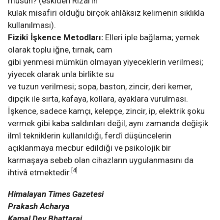
musun? (eskiden Rizal’in
kulak misafiri olduğu birçok ahlâksız kelimenin sıklıkla
kullanılması).
Fizikî İşkence Metodları:
Elleri iple bağlama; yemek
olarak toplu iğne, tırnak, cam
gibi yenmesi mümkün olmayan yiyeceklerin verilmesi;
yiyecek olarak unla birlikte su
ve tuzun verilmesi; sopa, baston, zincir, deri kemer,
dipçik ile sırta, kafaya, kollara, ayaklara vurulması.
İşkence, sadece kamçı, kelepçe, zincir, ip, elektrik şoku
vermek gibi kaba saldırıları değil, aynı zamanda değişik
ilmî tekniklerin kullanıldığı, ferdî düşüncelerin
açıklanmaya mecbur edildiği ve psikolojik bir
karmaşaya sebeb olan cihazların uygulanmasını da
[4]
ihtivâ etmektedir.
Himalayan Times Gazetesi
Prakash Acharya
Kamal Dev Bhattarai