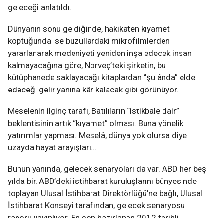
geleceği anlatıldı.
Dünyanın sonu geldiğinde, hakikaten kıyamet
koptuğunda ise buzullardaki mikrofilmlerden
yararlanarak medeniyeti yeniden inşa edecek insan
kalmayacağına göre, Norveç’teki şirketin, bu
kütüphanede saklayacağı kitaplardan “şu ânda” elde
edeceği gelir yanına kâr kalacak gibi görünüyor.
Meselenin ilginç tarafı, Batılıların “istikbale dair”
beklentisinin artık “kıyamet” olması. Buna yönelik
yatırımlar yapması. Meselâ, dünya yok olursa diye
uzayda hayat arayışları…
Bunun yanında, gelecek senaryoları da var. ABD her beş
yılda bir, ABD’deki istihbarat kuruluşlarını bünyesinde
toplayan Ulusal İstihbarat Direktörlüğü’ne bağlı, Ulusal
İstihbarat Konseyi tarafından, gelecek senaryosu
raporu yayınlıyor. En son hazırlanan 2012 tarihli