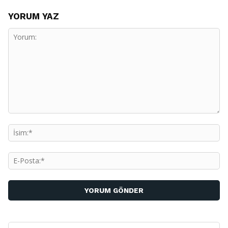
YORUM YAZ
Yorum:
İs
E-
Po