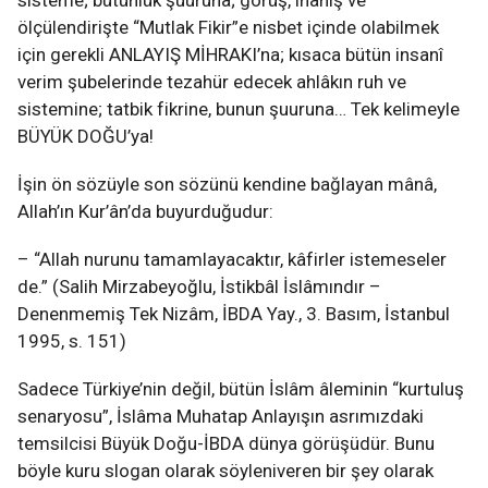
ölçülendirişte “Mutlak Fikir”e nisbet içinde olabilmek
için gerekli ANLAYIŞ MİHRAKI’na; kısaca bütün insanî
verim şubelerinde tezahür edecek ahlâkın ruh ve
sistemine; tatbik fikrine, bunun şuuruna… Tek kelimeyle
BÜYÜK DOĞU’ya!
İşin ön sözüyle son sözünü kendine bağlayan mânâ,
Allah’ın Kur’ân’da buyurduğudur:
– “Allah nurunu tamamlayacaktır, kâfirler istemeseler
de.” (Salih Mirzabeyoğlu, İstikbâl İslâmındır –
Denenmemiş Tek Nizâm, İBDA Yay., 3. Basım, İstanbul
1995, s. 151)
Sadece Türkiye’nin değil, bütün İslâm âleminin “kurtuluş
senaryosu”, İslâma Muhatap Anlayışın asrımızdaki
temsilcisi Büyük Doğu-İBDA dünya görüşüdür. Bunu
böyle kuru slogan olarak söyleniveren bir şey olarak