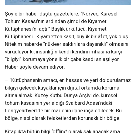
Şöyle bir haber düştü gazetelere: “Norveç, Küresel
Tohum Kasası’nın ardından şimdi de Kıyamet
Kütüphanesi’ni açtı.” Başlık ürkütücü: Kıyamet
Kütüphanesi. Kıyametten kasıt, büyük bir âfet, yok oluş.
Nitekim haberde “nükleer saldırılara dayanıklı” olmasını
vurguluyor ki, insanlığın kendi kendini imhasına karşı
“bilgiyi” korumaya yönelik bir çaba kasdı anlaşılıyor.
Haber şöyle devam ediyor:
– “Kütüphanenin amacı, en hassas ve yeri doldurulamaz
bilgiyi gelecek kuşaklar için dijital ortamda koruma
altına almak. Kuzey Kutbu Dünya Arşivi de, küresel
tohum kasasının yer aldığı Svalbard Adası’ndaki
Longyearbyen’de bir madenin içine inşa edilecek. Bu
bölge, nisbî olarak felaketlerden korunaklı bir bölge.
Kitaplıkta bütün bilgi ‘offline’ olarak saklanacak ama