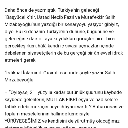
Daha önce de yazmıştık. Türkiye’nin geleceği
“Başyücelik”tir, Üstad Necib Fazıl ve Mütefekkir Salih
Mizabeyoğlu’nun yazdığı bir senaryoyu yaşıyor gibiyiz,
diye. Bu iki dehanın Türkiye’nin dününe, bugününe ve
geleceğine dair ortaya koydukları görüşler birer birer
gerçekleşirken, hâlâ kendi iç siyasi açmazları içinde
debelenen siyasetçilerin de bu gerçeği bir ân evvel idrak
etmeleri gerek.
“İstikbâl İslâmındır” isimli eserinde şöyle yazar Salih
Mirzabeyoğlu:
– “Öyleyse; 21. yüzyıla kadar bütünlük şuurunu kaybede
kaybede gelenlerin, MUTLAK FİKRİ eşya ve hadiselere
tatbik edebilmek için neye ihtiyacı vardır? Bütün insan ve
toplum meselelerinin hallinde kendisiyle
YÜRÜYECEĞİMİZ ve kendisini de yürütmüş olacağımız
sisteme; bütünlük şuuruna; görüş, inanış ve