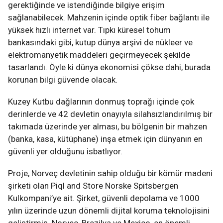
gerektiğinde ve istendiğinde bilgiye erişim
sağlanabilecek. Mahzenin içinde optik fiber bağlantı ile
yüksek hızlı internet var. Tıpkı küresel tohum
bankasındaki gibi, kutup dünya arşivi de nükleer ve
elektromanyetik maddeleri geçirmeyecek şekilde
tasarlandı. Öyle ki dünya ekonomisi çökse dahi, burada
korunan bilgi güvende olacak.
Kuzey Kutbu dağlarının donmuş toprağı içinde çok
derinlerde ve 42 devletin onayıyla silahsızlandırılmış bir
takımada üzerinde yer alması, bu bölgenin bir mahzen
(banka, kasa, kütüphane) inşa etmek için dünyanın en
güvenli yer olduğunu isbatlıyor.
Proje, Norveç devletinin sahip olduğu bir kömür madeni
şirketi olan Piql and Store Norske Spitsbergen
Kulkompani’ye ait. Şirket, güvenli depolama ve 1000
yılın üzerinde uzun dönemli dijital koruma teknolojisini
geliştirmiş. Norveç, Brezilya ve Mexico, en önemli