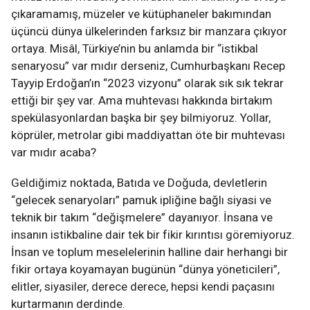
çıkaramamış, müzeler ve kütüphaneler bakımından
üçüncü dünya ülkelerinden farksız bir manzara çıkıyor
ortaya. Misâl, Türkiye’nin bu anlamda bir “istikbal
senaryosu” var mıdır derseniz, Cumhurbaşkanı Recep
Tayyip Erdoğan’ın “2023 vizyonu” olarak sık sık tekrar
ettiği bir şey var. Ama muhtevası hakkında birtakım
spekülasyonlardan başka bir şey bilmiyoruz. Yollar,
köprüler, metrolar gibi maddiyattan öte bir muhtevası
var mıdır acaba?
Geldiğimiz noktada, Batıda ve Doğuda, devletlerin
“gelecek senaryoları” pamuk ipliğine bağlı siyasi ve
teknik bir takım “değişmelere” dayanıyor. İnsana ve
insanın istikbaline dair tek bir fikir kırıntısı göremiyoruz.
İnsan ve toplum meselelerinin halline dair herhangi bir
fikir ortaya koyamayan bugünün “dünya yöneticileri”,
elitler, siyasiler, derece derece, hepsi kendi paçasını
kurtarmanın derdinde.