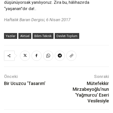
düşünüyorsak yanılıyoruz. Zira bu, hâlihazırda
“yaşanan”dır da!..
Haftalık Baran Dergisi, 6 Nisan 2017
Yazılar
Aktüel
Bilim-Teknik
Devlet-Toplum
Önceki
Sonraki
Bir Ucuzcu ‘Tasarım’
Mütefekkir
Mirzabeyoğlu’nun
‘Yağmurcu’ Eseri
Vesilesiyle