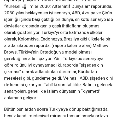
“Küresel Eğilimler 2030: Alternatif Dünyalar” raporunda,
2030 yılını bekleyen en iyi senaryo, ABD, Avrupa ve Çin’in
işbirliği içinde başı çektiği bir dünya, en kötü senaryo ise
devletler arasında geniş çaplı ihtilafların oluşması
olarak gösteriliyor. Türkiye’yi orta katmanda ülkeler
olarak, Kolombiya, Endonezya, Brezilya gibi ülkelerle bir
arada zikreden raporda, (raporu kaleme alan) Mathew
Brows, Türkiye’nin Ortadoğu’ya model olması
gerektiğinin altını çiziyor. Yâni Türkiye bu senaryoya
göre rolünü iyi oynayamadı ki, raporda “şişeden cin
çıkması” olarak adlandırılan durumlar, Kürdistan
meselesi gibi, gündeme geldi. Velhasıl ABD, şişeden cini
de kendisi çıkarıyor. Tabiî ki son tahlilde, Batının gelecek
senaryoları, genellikle İslâm dünyasının “kıyameti”
anlamına geliyor
Bütün bunlardan sonra Türkiye’ye dönüp baktığımızda,
henüz kendi medeniyet mirasını tam anlamıyla ortaya