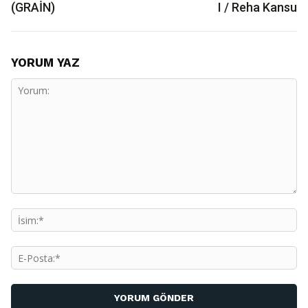
(GRAİN)
I / Reha Kansu
YORUM YAZ
Yorum:
İs
E-
Po