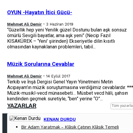
OYUN -Hayatın İtici Gücü-
-
Mehmet Ali Demir
3 Haziran 2019
“Güzellik hep yeni Yenilik güzel Dostunu bulan aşk sonsuz
ömürlü Sevgili bayatlar, ama aşk yeni” (Necip Fazıl
KISAKÜREK – ‘Yeni’ şiirinden) Ekseriyetle dilin kısıtlı
olmasından kaynaklanan problemleri, tabiî...
Müzik Sorularına Cevablar
-
Mehmet Ali Demir
14 Eylül 2017
Terkib ve İnşâ Dergisi Genel Yayın Yönetmeni Metin
Acıpayam’ın müzik soruşturmasına verdiğimiz cevablardır. **
Müzik-musikî-vecd münasebeti… Müsbet vecd hâli, şahsın
kendinden geçmek suretiyle, “ben” yerine “O”...
YAZARLAR
Tüm yazarla
KENAN DURDU
Bir Adam Yaratmak – Klâsik Çatının Klâsik Temeli