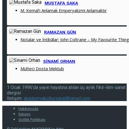
MUSTAFA SAKA
M. Kemal’i Anlamak Emperyalizmi Anlamaktır
RAMAZAN GÜN
Notalar ve İntibâlar: John Coltrane – My Favourite Thin
SINAMI ORHAN
Mülteci Dosta Mektub
1 Ocak 1996’da yayın hayatına atılan üç aylık fikir-ilim-sanat
dergisi
İletişim:
akademyakultursanat@gmail.com
Hakkımızda
İletişim
Gizlilik Politikası
© Telif Hakları AKADEMYA'ya Aittir.