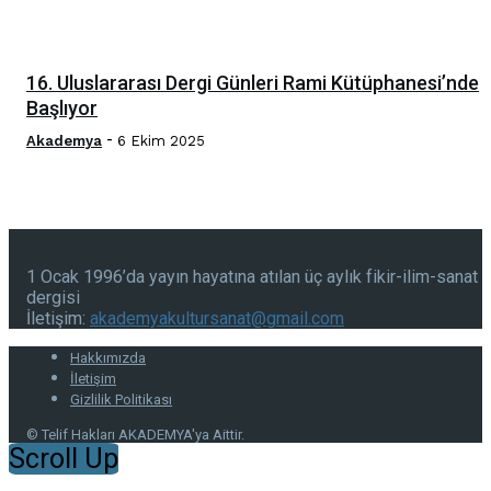
16. Uluslararası Dergi Günleri Rami Kütüphanesi’nde
Başlıyor
-
Akademya
6 Ekim 2025
1 Ocak 1996’da yayın hayatına atılan üç aylık fikir-ilim-sanat
dergisi
İletişim:
akademyakultursanat@gmail.com
Hakkımızda
İletişim
Gizlilik Politikası
© Telif Hakları AKADEMYA'ya Aittir.
Scroll Up