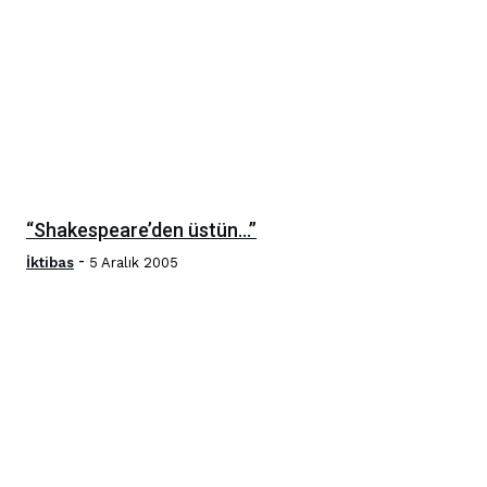
“Shakespeare’den üstün…”
-
İktibas
5 Aralık 2005