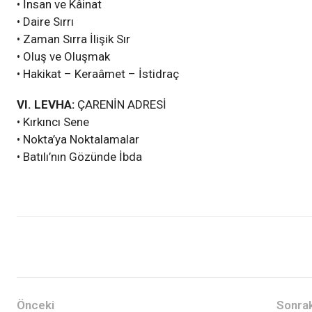
• İnsan ve Kâinat
• Daire Sırrı
• Zaman Sırra İlişik Sır
• Oluş ve Oluşmak
• Hakikat – Keraâmet – İstidraç
VI. LEVHA:
ÇARENİN ADRESİ
• Kırkıncı Sene
• Nokta’ya Noktalamalar
• Batılı’nın Gözünde İbda
Haberler
Önceki
Sonrak