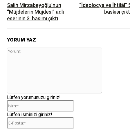
Salih Mirzabeyoğlu’nun
“İdeolocya ve İhtilâl” 
“Müjdelerin Müjdesi” adlı
baskısı çıkt
eserinin 3. basımı çıktı
YORUM YAZ
Yorum:
Lütfen yorumunuzu giriniz!
İsim:*
Lütfen isminizi giriniz!
E-
Posta:*