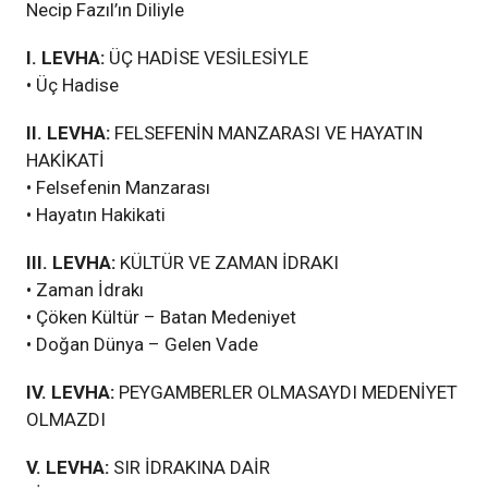
Necip Fazıl’ın Diliyle
I. LEVHA:
ÜÇ HADİSE VESİLESİYLE
• Üç Hadise
II. LEVHA:
FELSEFENİN MANZARASI VE HAYATIN
HAKİKATİ
• Felsefenin Manzarası
• Hayatın Hakikati
III. LEVHA:
KÜLTÜR VE ZAMAN İDRAKI
• Zaman İdrakı
• Çöken Kültür – Batan Medeniyet
• Doğan Dünya – Gelen Vade
IV. LEVHA:
PEYGAMBERLER OLMASAYDI MEDENİYET
OLMAZDI
V. LEVHA:
SIR İDRAKINA DAİR