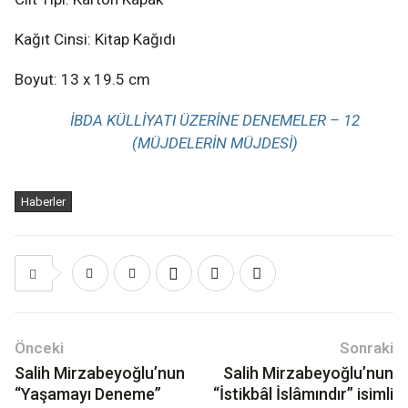
Kağıt Cinsi: Kitap Kağıdı
Boyut: 13 x 19.5 cm
İBDA KÜLLİYATI ÜZERİNE DENEMELER – 12
(MÜJDELERIN MÜJDESI)
Haberler
Önceki
Sonraki
Salih Mirzabeyoğlu’nun
Salih Mirzabeyoğlu’nun
“Yaşamayı Deneme”
“İstikbâl İslâmındır” isimli