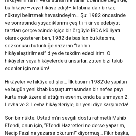
Hikâyenin tarifi ve unsurları ile tahlili üzerinde değil de,
bu hikâye –veya hikâye ediş!– kitabına dair birkaç
nükteyi belirtmek hevesindeyim… Şu: 1982 öncesinde
ve sonrasında yaşadıklarımı çeşitli fikir ve edebiyat
tarzları çerçevesinde içiçe bir örgüyle İBDA külliyatı
olarak gösteren ben, 1982’de basılan bu kitabımı,
sözkonusu bütünlüğe nazaran “tarihin
hikâyeleştirilmesi” diye de takdim edebilirim! O
hikâyeler veya hikâyelerdeki unsurlar, zaten bizi takib
edenler için malûm!
Hikâyeler ve hikâye edişler… İlk basımı 1982’de yapılan
ve bugün yeni kitab koşuşturmasından bir nefes payı
kurtulmak üzere el attığım eserim, onda bulunmayan 2.
Levha ve 3. Levha hikâyeleriyle, bir yeni diye karşınızda!
Son bir nükte: Üstadım’ın sevgili dostu rahmetli Muhib
Efendi, onun için, “Efendi Hazretleri ne derse yaparım,
Necip Fazıl ne yazarsa okurum!” diyormuş… Fikir başka,