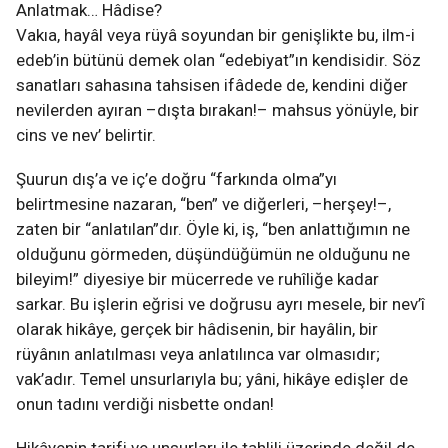
Anlatmak… Hâdise?
Vakıa, hayâl veya rüyâ soyundan bir genişlikte bu, ilm-i
edeb’in bütünü demek olan “edebiyat”ın kendisidir. Söz
sanatları sahasına tahsisen ifâdede de, kendini diğer
nevilerden ayıran –dışta bırakan!– mahsus yönüyle, bir
cins ve nev’ belirtir.
Şuurun dış’a ve iç’e doğru “farkında olma”yı
belirtmesine nazaran, “ben” ve diğerleri, –herşey!–,
zaten bir “anlatılan”dır. Öyle ki, iş, “ben anlattığımın ne
olduğunu görmeden, düşündüğümün ne olduğunu ne
bileyim!” diyesiye bir mücerrede ve ruhîliğe kadar
sarkar. Bu işlerin eğrisi ve doğrusu ayrı mesele, bir nev’î
olarak hikâye, gerçek bir hâdisenin, bir hayâlin, bir
rüyânın anlatılması veya anlatılınca var olmasıdır;
vak’adır. Temel unsurlarıyla bu; yâni, hikâye edişler de
onun tadını verdiği nisbette ondan!