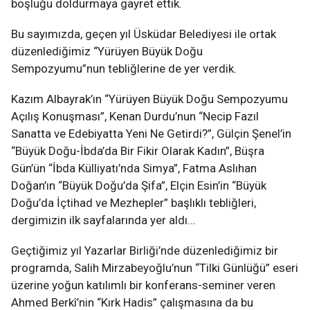
boşluğu doldurmaya gayret ettik.
Bu sayımızda, geçen yıl Üsküdar Belediyesi ile ortak
düzenlediğimiz “Yürüyen Büyük Doğu
Sempozyumu”nun tebliğlerine de yer verdik.
Kazım Albayrak’ın “Yürüyen Büyük Doğu Sempozyumu
Açılış Konuşması”, Kenan Durdu’nun “Necip Fazıl
Sanatta ve Edebiyatta Yeni Ne Getirdi?”, Gülçin Şenel’in
“Büyük Doğu-İbda’da Bir Fikir Olarak Kadın”, Büşra
Gün’ün “İbda Külliyatı’nda Simya”, Fatma Aslıhan
Doğan’ın “Büyük Doğu’da Şifa”, Elçin Esin’in “Büyük
Doğu’da İçtihad ve Mezhepler” başlıklı tebliğleri,
dergimizin ilk sayfalarında yer aldı…
Geçtiğimiz yıl Yazarlar Birliği’nde düzenlediğimiz bir
programda, Salih Mirzabeyoğlu’nun “Tilki Günlüğü” eseri
üzerine yoğun katılımlı bir konferans-seminer veren
Ahmed Berkî’nin “Kırk Hadis” çalışmasına da bu