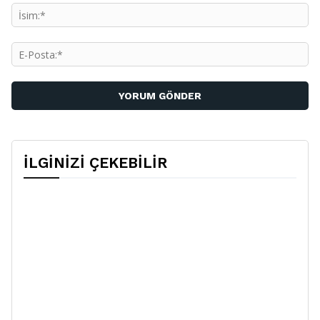
İs
E-
Po
İLGİNİZİ ÇEKEBİLİR