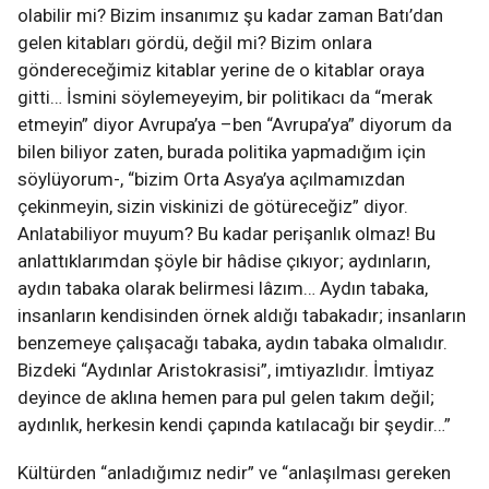
olabilir mi? Bizim insanımız şu kadar zaman Batı’dan
gelen kitabları gördü, değil mi? Bizim onlara
göndereceğimiz kitablar yerine de o kitablar oraya
gitti… İsmini söylemeyeyim, bir politikacı da “merak
etmeyin” diyor Avrupa’ya –ben “Avrupa’ya” diyorum da
bilen biliyor zaten, burada politika yapmadığım için
söylüyorum-, “bizim Orta Asya’ya açılmamızdan
çekinmeyin, sizin viskinizi de götüreceğiz” diyor.
Anlatabiliyor muyum? Bu kadar perişanlık olmaz! Bu
anlattıklarımdan şöyle bir hâdise çıkıyor; aydınların,
aydın tabaka olarak belirmesi lâzım… Aydın tabaka,
insanların kendisinden örnek aldığı tabakadır; insanların
benzemeye çalışacağı tabaka, aydın tabaka olmalıdır.
Bizdeki “Aydınlar Aristokrasisi”, imtiyazlıdır. İmtiyaz
deyince de aklına hemen para pul gelen takım değil;
aydınlık, herkesin kendi çapında katılacağı bir şeydir…”
Kültürden “anladığımız nedir” ve “anlaşılması gereken