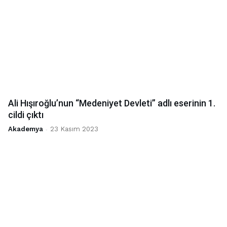
Ali Hışıroğlu’nun “Medeniyet Devleti” adlı eserinin 1.
cildi çıktı
Akademya
-
23 Kasım 2023