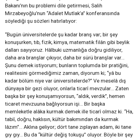
Bakanı’nın bu problemi dile getirmesi, Salih
Mirzabeyoğlu’nun “Adalet Mutlak’a” konferansında
söylediği şu sözleri hatırlatıyor:
“Bugün üniversitelerde şu kadar branş var; bir şey
konuşurken, tıb, fizik, kimya, matematik filân gibi beylik
dalları sayıyoruz. Hâlbuki uzmanlığa doğru gidiliyor,
daha ara branşlar çıkıyor, daha bir sürü branşlar var…
Şunu demek istiyorum; bunların toplumda bir pratiğini,
realitesini görmediğimiz zaman, diyorum ki; “yâ bu
kadar bölüm niye var üniversitelerde?” Ve meselâ dış
dünyaya bir gezi oluyor, onlarla ticarî mevzular… Zaten
başka bir şey konuşamıyorsun, “aldık, verdik”, hemen
ticaret mevzuuna bağlıyorsun işi… Bir başka
memleketle alâka kurmak demek ille ticarî olmaz ki. “Ha,
tabiî, doğru, haklısın, kültür bakımından da kurmak
lâzım”… Aklına geliyor; dört tane zıplayan adam, iki tane
gıy gıy… Bu da “kültür değiş tokuşu” oluyor. Böyle bir şey