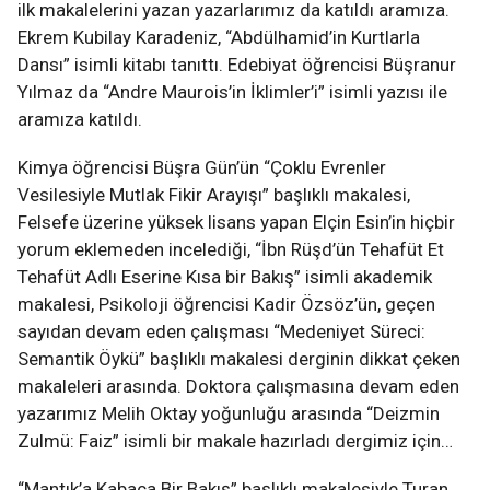
ilk makalelerini yazan yazarlarımız da katıldı aramıza.
Ekrem Kubilay Karadeniz, “Abdülhamid’in Kurtlarla
Dansı” isimli kitabı tanıttı. Edebiyat öğrencisi Büşranur
Yılmaz da “Andre Maurois’in İklimler’i” isimli yazısı ile
aramıza katıldı.
Kimya öğrencisi Büşra Gün’ün “Çoklu Evrenler
Vesilesiyle Mutlak Fikir Arayışı” başlıklı makalesi,
Felsefe üzerine yüksek lisans yapan Elçin Esin’in hiçbir
yorum eklemeden incelediği, “İbn Rüşd’ün Tehafüt Et
Tehafüt Adlı Eserine Kısa bir Bakış” isimli akademik
makalesi, Psikoloji öğrencisi Kadir Özsöz’ün, geçen
sayıdan devam eden çalışması “Medeniyet Süreci:
Semantik Öykü” başlıklı makalesi derginin dikkat çeken
makaleleri arasında. Doktora çalışmasına devam eden
yazarımız Melih Oktay yoğunluğu arasında “Deizmin
Zulmü: Faiz” isimli bir makale hazırladı dergimiz için…
“Mantık’a Kabaca Bir Bakış” başlıklı makalesiyle Turan