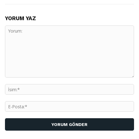
YORUM YAZ
Yorum:
İs
E-
Po