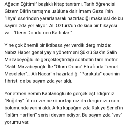
Ağacın Eğitimi” başlıklı kitap tanıtımı, Tarih öğrencisi
Gizem Dik’in tartışma usûlüne dair İmam Gazali’nin
“İhya” eserinden yararlanarak hazırladığı makalesi de bu
sayımızda yer alıyor. Ali Öztürk’ün de kısa bir hikâyesi
var: “Derin Dondurucu Kadınları”…
Yine çok önemli bir iktibasa yer verdik dergimizde:
Nabız Haber genel yayın yönetmeni Şükrü Sak’ın Salih
Mirzabeyoğlu ile gerçekleştirdiği sohbetin tam metni:
“Salih Mirzabeyoğlu İle “Ölüm Odası” Etrafında Temel
Meseleler”… Ali Nacar’ın hazırladığı “Parakuta” eserinin
fihristi de bu sayımızda yer aldı.
Yönetmen Semih Kaplanoğlu ile gerçekleştirdiğimiz
“Buğday” filmi üzerine röportajımız da dergimizin son
bölümünde yerini aldı. Arka kapağımızda Rukiye Şenel’in
“İslâm Harfleri” serisi devam ediyor. Bu sayımızda “vav”
yorumu var.