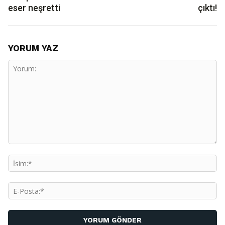
eser neşretti
çıktı!
YORUM YAZ
Yorum:
İs
E-
Po