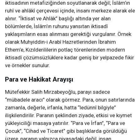
iktisadının metafiziğinden soyutlanarak değil; İslâm’ın
ruhî ve ahlâkî çerçevesi içinde, insanı merkeze alarak ele
alınır. “İktisat ve Ahlâk” başlığı altında yer alan
bölümlerde, İslâm’ın ruhunu yansıtan iktisadî
yaklaşımların esas alınması gerektiği vurgulanır. Örnek
olarak Muhyiddin-i Arabî Hazretlerinden İbrahim
Ethem’e, Kızılderililerin potlaç törenlerinden modern
iktisadî çözümsüzlüklere kadar geniş bir yelpazede fikir
ve örnekler sunulur.
Para ve Hakikat Arayışı
Mütefekkir Salih Mirzabeyoğlu, parayı sadece
“mübadele aracı” olarak görmez. Para, onun satırlarında
zamanla, değerle, irfanla, hatta “ledünnî bilgiyle”
ilişkilendirilir. Paranın şeklinden ziyade, etkisi ve kıymet
yükleyiciliği masaya yatırılır. “Para ve İrfan”, “Para ve
Çocuk”, “Cihad ve Ticaret” gibi başlıklarda görüldüğü
üzere, paranın yalnızca piyasadaki değil, insan