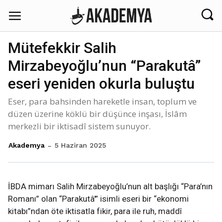
Mütefekkir Salih
Mirzabeyoğlu’nun “Parakutâ”
eseri yeniden okurla buluştu
Eser, para bahsinden hareketle insan, toplum ve
düzen üzerine köklü bir düşünce inşası, İslâm
merkezli bir iktisadî sistem sunuyor.
5 Haziran 2025
Akademya
İBDA mimarı Salih Mirzabeyoğlu’nun alt başlığı “Para’nın
Romanı” olan “Parakutâ'” isimli eseri bir “ekonomi
kitabı”ndan öte iktisatla fikir, para ile ruh, maddî