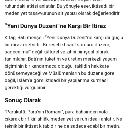
ruhundaki etkisi anlatılır. Bu yönüyle eser, iktisadı bir
medeniyet tasavvurunun alt yapısı olarak değerlendirir.
“Yeni Dünya Düzeni”ne Karşı Bir İtiraz
Kitap, Batı menşeli “Yeni Dünya Düzeni”ne karşı da güçlü
bir itiraz metnidir. Küresel iktisadî sömürü düzeni,
sadece malî değil kültürel ve zihnî bir işgal olarak
tanımlanır. Batı’nın tüketim ve üretim merkezli yaşam
biçiminin bir kandırmaca olduğu, taklidin hakikate
dönüşemeyeceği ve Müslümanların bu düzene göre
değil, İslâm’a göre iktisadî bir yapılanma kurması
gerektiği vurgulanır.
Sonuç Olarak
“Parakutâ: Para’nın Romanı”, para bahsinden yola
çıkarak bir fikir, ahlâk, medeniyet ve ruh ideali anlatır. Ne
teknik bir iktisat kitabıdır ne de sadece edebî bir metin.