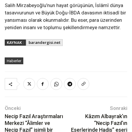
Salih Mirzabeyoğlu’nun hayat görüşünün, İslâmî dünya
tasavvurunun ve Büyük Doğu-İBDA davasının iktisadî bir
yansıması olarak okunmalıdır. Bu eser, para üzerinden
yeniden insanı ve toplumu şekillendirmeye namzettir.
barandergisi.net
KAYNAK :
Haberler
Önceki
Sonraki
Necip Fazıl Araştırmaları
Kâzım Albayrak’ın
Merkezi “Âlimler ve
“Necip Fazıl’ın
Necip Fazıl” isimli bir
Eserlerinde Hadis” eseri