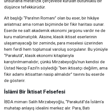
unsurlarla metafizik çerçevede kurulan bütünlüklü bir
düşünce tefekkürüdür.
Alt başlığı “Para’nın Romanı” olan bu eser, bir hikâye
anlatmaz ama roman biçiminde bir fikir haritası sunar.
Eserde ne salt akademik ekonomi jargonu vardır ne de
kuru malûmatçılık. Aksine, klasik iktisat eserlerinin
ulaşamayacağı bir zeminde, para meselesi üzerinden
hem ferdî hem toplumsal varoluş sorgulanır. Bu yönüyle
“Parakutâ”, klasik ekonomi kitaplarıyla
karıştırılmamalıdır; çünkü Mirzabeyoğlu’nun kendisi de
Üstad Necip Fazıl’n söylediği “ben iktisatçı değilim, ama
fikir adamı iktisattan nasip almalıdır” tavrını bu eserde
de gösterir.
İslâmî Bir İktisat Felsefesi
İBDA mimarı Salih Mirzabeyoğlu, “Parakutâ”da İslâm’a
muhatap anlayış idealini merkez alır. Para, Batı