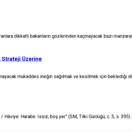
anlara dikkatli bakanların gözlerinden kaçmayacak bazı manzaralar v
 Strateji Üzerine
amayacak mukaddes ineğin sağılmak ve kesilmek için beklediği d
.. / Hâviye: Harabe. Issız, boş yer." (SM, Tilki Günlüğü, c. 5, s. 395