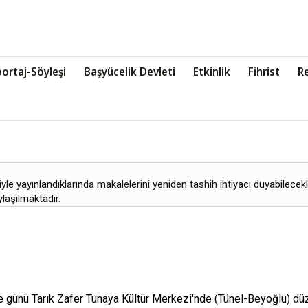
ortaj-Söyleşi
Başyücelik Devleti
Etkinlik
Fihrist
R
yle yayınlandıklarında makalelerini yeniden tashih ihtiyacı duyabilecekl
ylaşılmaktadır.
ünü Tarık Zafer Tunaya Kültür Merkezi'nde (Tünel-Beyoğlu) düz