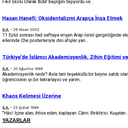
Fikir Ekolü Olarak İbda" başlığını taşıyordu ve...
Hasan Hanefi: Oksidentalizmi Arapça İnşa Etmek
-
S.A.
29 Nisan 2002
11 Eylül sonrası had safhaya erişen Arap-İsrail gerginliğinde ekr
ellerinde Che posterleriyle dini afişler yan...
Türkiye’de İslâmcı Akademisyenlik, Zihin Eğitimi ve
-
S.A.
30 Ağustos 1999
Akademisyenlik nedir? Asla tam teşekküllü bir beyne sahib ol
öğrencisinin iyi bir tekrarlayıcı ve yarım...
Khaos Kelimesi Üzerine
-
S.A.
23 Şubat 1999
"Hâvî: İçine alan, ihtiva eden, kaplayan. Câmi. Biriktirici. Kuşatan.
YAZARLAR