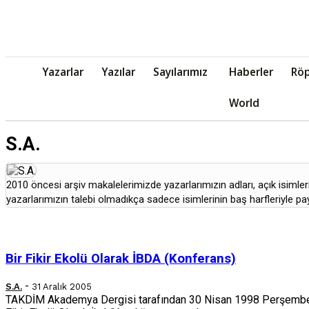
Yazarlar
Yazılar
Sayılarımız
Haberler
Röp
World
S.A.
2010 öncesi arşiv makalelerimizde yazarlarımızın adları, açık isimleri
yazarlarımızın talebi olmadıkça sadece isimlerinin baş harfleriyle pa
Bir Fikir Ekolü Olarak İBDA (Konferans)
-
S.A.
31 Aralık 2005
TAKDİM Akademya Dergisi tarafından 30 Nisan 1998 Perşembe g