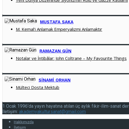
Yeni Dünya Düzeninde Siyonizmin Rolü ve Gazze Katliamı
MUSTAFA SAKA
M. Kemal’i Anlamak Emperyalizmi Anlamaktır
RAMAZAN GÜN
Notalar ve İntibâlar: John Coltrane – My Favourite Things
SINAMI ORHAN
Mülteci Dosta Mektub
1 Ocak 1996’da yayın hayatına atılan üç aylık fikir-ilim-sanat der
İletişim:
akademyakultursanat@gmail.com
Hakkımızda
İletişim