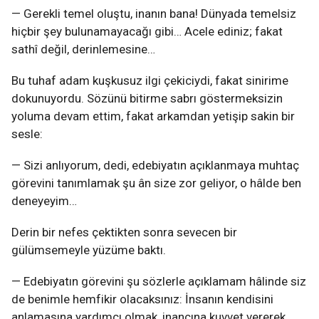
— Gerekli temel oluştu, inanın bana! Dünyada temelsiz
hiçbir şey bulunamayacağı gibi… Acele ediniz; fakat
sathî değil, derinlemesine…
Bu tuhaf adam kuşkusuz ilgi çekiciydi, fakat sinirime
dokunuyordu. Sözünü bitirme sabrı göstermeksizin
yoluma devam ettim, fakat arkamdan yetişip sakin bir
sesle:
— Sizi anlıyorum, dedi, edebiyatın açıklanmaya muhtaç
görevini tanımlamak şu ân size zor geliyor, o hâlde ben
deneyeyim…
Derin bir nefes çektikten sonra sevecen bir
gülümsemeyle yüzüme baktı.
— Edebiyatın görevini şu sözlerle açıklamam hâlinde siz
de benimle hemfikir olacaksınız: İnsanın kendisini
anlamasına yardımcı olmak, inancına kuvvet vererek