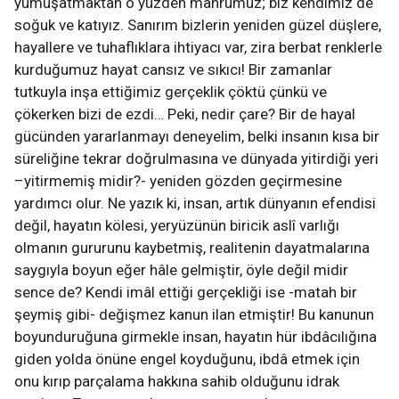
yumuşatmaktan o yüzden mahrumuz; biz kendimiz de
soğuk ve katıyız. Sanırım bizlerin yeniden güzel düşlere,
hayallere ve tuhaflıklara ihtiyacı var, zira berbat renklerle
kurduğumuz hayat cansız ve sıkıcı! Bir zamanlar
tutkuyla inşa ettiğimiz gerçeklik çöktü çünkü ve
çökerken bizi de ezdi… Peki, nedir çare? Bir de hayal
gücünden yararlanmayı deneyelim, belki insanın kısa bir
süreliğine tekrar doğrulmasına ve dünyada yitirdiği yeri
–yitirmemiş midir?- yeniden gözden geçirmesine
yardımcı olur. Ne yazık ki, insan, artık dünyanın efendisi
değil, hayatın kölesi, yeryüzünün biricik aslî varlığı
olmanın gururunu kaybetmiş, realitenin dayatmalarına
saygıyla boyun eğer hâle gelmiştir, öyle değil midir
sence de? Kendi imâl ettiği gerçekliği ise -matah bir
şeymiş gibi- değişmez kanun ilan etmiştir! Bu kanunun
boyunduruğuna girmekle insan, hayatın hür ibdâcılığına
giden yolda önüne engel koyduğunu, ibdâ etmek için
onu kırıp parçalama hakkına sahib olduğunu idrak