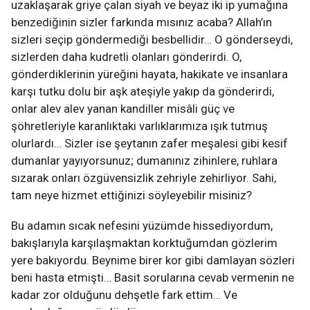
uzaklaşarak griye çalan siyah ve beyaz iki ip yumağına
benzediğinin sizler farkında mısınız acaba? Allah’ın
sizleri seçip göndermediği besbellidir… O gönderseydi,
sizlerden daha kudretli olanları gönderirdi. O,
gönderdiklerinin yüreğini hayata, hakikate ve insanlara
karşı tutku dolu bir aşk ateşiyle yakıp da gönderirdi,
onlar alev alev yanan kandiller misâli güç ve
şöhretleriyle karanlıktaki varlıklarımıza ışık tutmuş
olurlardı… Sizler ise şeytanın zafer meşalesi gibi kesif
dumanlar yayıyorsunuz; dumanınız zihinlere, ruhlara
sızarak onları özgüvensizlik zehriyle zehirliyor. Sahi,
tam neye hizmet ettiğinizi söyleyebilir misiniz?
Bu adamın sıcak nefesini yüzümde hissediyordum,
bakışlarıyla karşılaşmaktan korktuğumdan gözlerim
yere bakıyordu. Beynime birer kor gibi damlayan sözleri
beni hasta etmişti… Basit sorularına cevab vermenin ne
kadar zor olduğunu dehşetle fark ettim… Ve