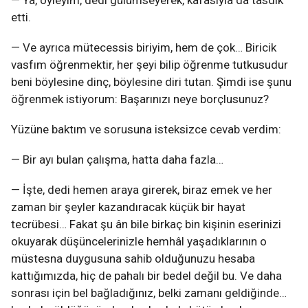
— Ya, öyleyim, dedi gülümseyerek, kafasıyla da tasdik
etti.
— Ve ayrıca mütecessis biriyim, hem de çok… Biricik
vasfım öğrenmektir, her şeyi bilip öğrenme tutkusudur
beni böylesine dinç, böylesine diri tutan. Şimdi ise şunu
öğrenmek istiyorum: Başarınızı neye borçlusunuz?
Yüzüne baktım ve sorusuna isteksizce cevab verdim:
— Bir ayı bulan çalışma, hatta daha fazla…
— İşte, dedi hemen araya girerek, biraz emek ve her
zaman bir şeyler kazandıracak küçük bir hayat
tecrübesi… Fakat şu ân bile birkaç bin kişinin eserinizi
okuyarak düşüncelerinizle hemhâl yaşadıklarının o
müstesna duygusuna sahib olduğunuzu hesaba
kattığımızda, hiç de pahalı bir bedel değil bu. Ve daha
sonrası için bel bağladığınız, belki zamanı geldiğinde…