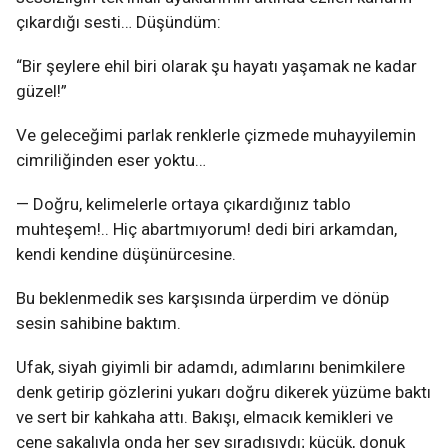
çıkardığı sesti… Düşündüm:
“Bir şeylere ehil biri olarak şu hayatı yaşamak ne kadar
güzel!”
Ve geleceğimi parlak renklerle çizmede muhayyilemin
cimriliğinden eser yoktu…
— Doğru, kelimelerle ortaya çıkardığınız tablo
muhteşem!.. Hiç abartmıyorum! dedi biri arkamdan,
kendi kendine düşünürcesine.
Bu beklenmedik ses karşısında ürperdim ve dönüp
sesin sahibine baktım.
Ufak, siyah giyimli bir adamdı, adımlarını benimkilere
denk getirip gözlerini yukarı doğru dikerek yüzüme baktı
ve sert bir kahkaha attı. Bakışı, elmacık kemikleri ve
çene sakalıyla onda her şey sıradışıydı; küçük, donuk