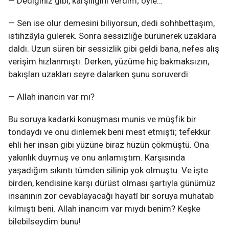
— Dediğiniz gibi, karşılığını verdim; öyle…
— Sen ise olur demesini biliyorsun, dedi sohhbettaşım,
istihzâyla gülerek. Sonra sessizliğe bürünerek uzaklara
daldı. Uzun süren bir sessizlik gibi geldi bana, nefes alış
verişim hızlanmıştı. Derken, yüzüme hiç bakmaksızın,
bakışları uzakları seyre dalarken şunu soruverdi:
— Allah inancın var mı?
Bu soruya kadarki konuşması munis ve müşfik bir
tondaydı ve onu dinlemek beni mest etmişti; tefekkür
ehli her insan gibi yüzüne biraz hüzün çökmüştü. Ona
yakınlık duymuş ve onu anlamıştım. Karşısında
yaşadığım sıkıntı tümden silinip yok olmuştu. Ve işte
birden, kendisine karşı dürüst olması şartıyla günümüz
insanının zor cevablayacağı hayatî bir soruya muhatab
kılmıştı beni. Allah inancım var mıydı benim? Keşke
bilebilseydim bunu!