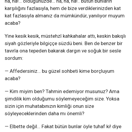
ha, ha!… öldüğünüzde… ha, ha, ha!.. bütün bunların
karşılığını fazlasıyla, hem de bize verdiklerinizden kat
kat fazlasıyla almanız da mümkündür, yanılıyor muyum
acaba?
Yine kesik kesik, müstehzî kahkahalar attı, keskin bakışlı
siyah gözleriyle bilgiççe süzdü beni. Ben de benzer bir
tavırla ona tepeden bakarak dargın ve soğuk bir sesle
sordum:
— Affedersiniz… bu güzel sohbeti kime borçluyum
acaba?
— Kim miyim ben? Tahmin edemiyor musunuz? Ama
şimdilik kim olduğumu söylemeyeceğim size. Yoksa
sizin için muhatabınızın kimliği onun size
söyleyeceklerinden daha mı önemli?
— Elbette değil… Fakat bütün bunlar öyle tuhaf ki! diye