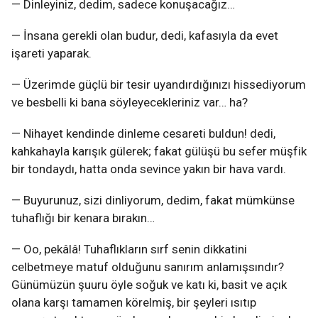
— Dinleyiniz, dedim, sadece konuşacağız…
— İnsana gerekli olan budur, dedi, kafasıyla da evet
işareti yaparak.
— Üzerimde güçlü bir tesir uyandırdığınızı hissediyorum
ve besbelli ki bana söyleyecekleriniz var… ha?
— Nihayet kendinde dinleme cesareti buldun! dedi,
kahkahayla karışık gülerek; fakat gülüşü bu sefer müşfik
bir tondaydı, hatta onda sevince yakın bir hava vardı.
— Buyurunuz, sizi dinliyorum, dedim, fakat mümkünse
tuhaflığı bir kenara bırakın…
— Oo, pekâlâ! Tuhaflıkların sırf senin dikkatini
celbetmeye matuf olduğunu sanırım anlamışsındır?
Günümüzün şuuru öyle soğuk ve katı ki, basit ve açık
olana karşı tamamen körelmiş, bir şeyleri ısıtıp