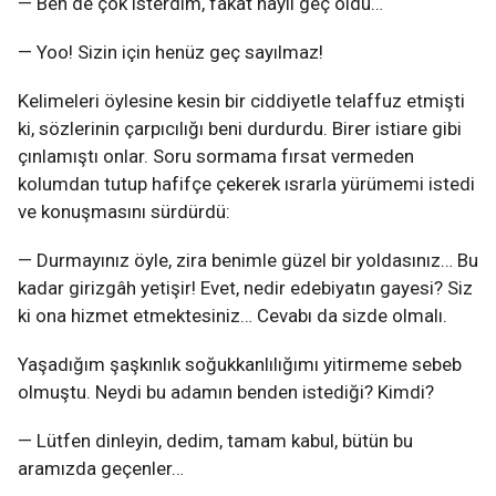
— Ben de çok isterdim, fakat hayli geç oldu…
— Yoo! Sizin için henüz geç sayılmaz!
Kelimeleri öylesine kesin bir ciddiyetle telaffuz etmişti
ki, sözlerinin çarpıcılığı beni durdurdu. Birer istiare gibi
çınlamıştı onlar. Soru sormama fırsat vermeden
kolumdan tutup hafifçe çekerek ısrarla yürümemi istedi
ve konuşmasını sürdürdü:
— Durmayınız öyle, zira benimle güzel bir yoldasınız… Bu
kadar girizgâh yetişir! Evet, nedir edebiyatın gayesi? Siz
ki ona hizmet etmektesiniz… Cevabı da sizde olmalı.
Yaşadığım şaşkınlık soğukkanlılığımı yitirmeme sebeb
olmuştu. Neydi bu adamın benden istediği? Kimdi?
— Lütfen dinleyin, dedim, tamam kabul, bütün bu
aramızda geçenler…