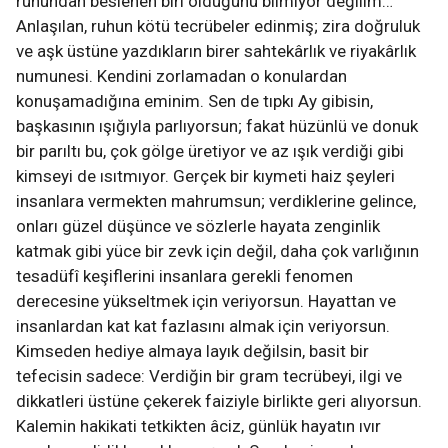
ruhundan beslenen biri olduğunu bilmiyor değilim…
Anlaşılan, ruhun kötü tecrübeler edinmiş; zira doğruluk
ve aşk üstüne yazdıkların birer sahtekârlık ve riyakârlık
numunesi. Kendini zorlamadan o konulardan
konuşamadığına eminim. Sen de tıpkı Ay gibisin,
başkasının ışığıyla parlıyorsun; fakat hüzünlü ve donuk
bir parıltı bu, çok gölge üretiyor ve az ışık verdiği gibi
kimseyi de ısıtmıyor. Gerçek bir kıymeti haiz şeyleri
insanlara vermekten mahrumsun; verdiklerine gelince,
onları güzel düşünce ve sözlerle hayata zenginlik
katmak gibi yüce bir zevk için değil, daha çok varlığının
tesadüfî keşiflerini insanlara gerekli fenomen
derecesine yükseltmek için veriyorsun. Hayattan ve
insanlardan kat kat fazlasını almak için veriyorsun.
Kimseden hediye almaya layık değilsin, basit bir
tefecisin sadece: Verdiğin bir gram tecrübeyi, ilgi ve
dikkatleri üstüne çekerek faiziyle birlikte geri alıyorsun.
Kalemin hakikati tetkikten âciz, günlük hayatın ıvır