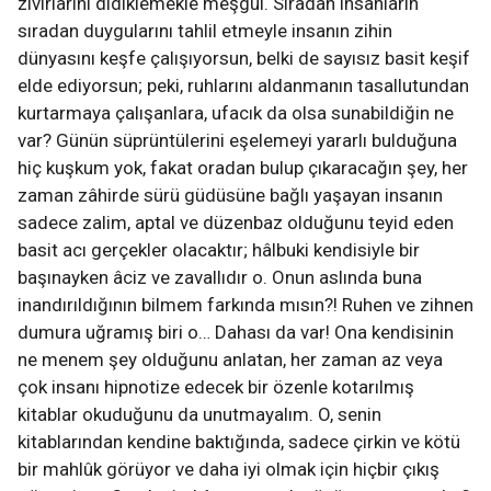
zıvırlarını didiklemekle meşgul. Sıradan insanların
sıradan duygularını tahlil etmeyle insanın zihin
dünyasını keşfe çalışıyorsun, belki de sayısız basit keşif
elde ediyorsun; peki, ruhlarını aldanmanın tasallutundan
kurtarmaya çalışanlara, ufacık da olsa sunabildiğin ne
var? Günün süprüntülerini eşelemeyi yararlı bulduğuna
hiç kuşkum yok, fakat oradan bulup çıkaracağın şey, her
zaman zâhirde sürü güdüsüne bağlı yaşayan insanın
sadece zalim, aptal ve düzenbaz olduğunu teyid eden
basit acı gerçekler olacaktır; hâlbuki kendisiyle bir
başınayken âciz ve zavallıdır o. Onun aslında buna
inandırıldığının bilmem farkında mısın?! Ruhen ve zihnen
dumura uğramış biri o… Dahası da var! Ona kendisinin
ne menem şey olduğunu anlatan, her zaman az veya
çok insanı hipnotize edecek bir özenle kotarılmış
kitablar okuduğunu da unutmayalım. O, senin
kitablarından kendine baktığında, sadece çirkin ve kötü
bir mahlûk görüyor ve daha iyi olmak için hiçbir çıkış