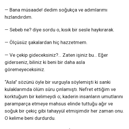
— Bana müsaade! dedim soğukça ve adımlarımı
hızlandırdım.
— Sebeb ne? diye sordu o, kısık bir sesle haykırarak.
— Ölçüsüz şakalardan hiç hazzetmem.
— Ve çekip gideceksiniz?… Zaten işiniz bu… Eğer
giderseniz, biliniz ki beni bir daha asla
göremeyeceksiniz.
“Asla” sözünü öyle bir vurguyla söylemişti ki sanki
kulaklarımda ölüm sûru çınlamıştı. Nefret ettiğim ve
korktuğum bir kelimeydi o; kaderin insanların umutlarını
paramparça etmeye mahsus elinde tuttuğu ağır ve
soğuk bir çekiç gibi tahayyül etmişimdir her zaman onu.
O kelime beni durdurdu.