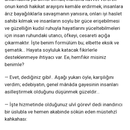
onun kendi hakikat arayışını kemâle erdirmek, insanlara
ârız bayağılıklarla savaşmanın yanısıra, onları iyi haslet
sahibi kılmak ve insanların soylu bir güce erişebilmesi
ve güzelliğin kudsî ruhuyla hayatlarını yüceltebilmeleri
için insan ruhundaki utancı, öfkeyi, cesareti açığa
çıkarmaktır. İşte benim formülüm bu; elbette eksik ve
şematik… Hayata soyluluk katacak fikirlerle
desteklenmeye ihtiyacı var. Ee, hemfikir misiniz
benimle?
— Evet, dediğiniz gibi!.. Aşağı yukarı öyle, karşılığını
verdim; edebiyatın, genel mânâda gayesinin insanları
asilleştirmek olduğunu düşünmek güzeldir…
— İşte hizmetinde olduğunuz ulvî görev! dedi inandırıcı
bir üslubla ve hemen akabinde sökün eden müstehzî
kahkahası: