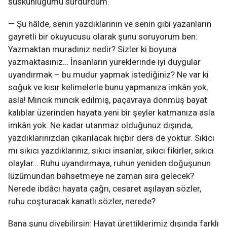
suskunluğumu sürdürdüm.
— Şu hâlde, senin yazdıklarının ve senin gibi yazanların
gayretli bir okuyucusu olarak şunu soruyorum ben:
Yazmaktan muradınız nedir? Sizler ki boyuna
yazmaktasınız… İnsanların yüreklerinde iyi duygular
uyandırmak – bu mudur yapmak istediğiniz? Ne var ki
soğuk ve kısır kelimelerle bunu yapmanıza imkân yok,
asla! Mıncık mıncık edilmiş, paçavraya dönmüş bayat
kalıblar üzerinden hayata yeni bir şeyler katmanıza asla
imkân yok. Ne kadar utanmaz olduğunuz dışında,
yazdıklarınızdan çıkarılacak hiçbir ders de yoktur. Sıkıcı
mı sıkıcı yazdıklarınız, sıkıcı insanlar, sıkıcı fikirler, sıkıcı
olaylar… Ruhu uyandırmaya, ruhun yeniden doğuşunun
lüzûmundan bahsetmeye ne zaman sıra gelecek?
Nerede ibdâcı hayata çağrı, cesaret aşılayan sözler,
ruhu coşturacak kanatlı sözler, nerede?
Bana şunu diyebilirsin: Hayat ürettiklerimiz dışında farklı