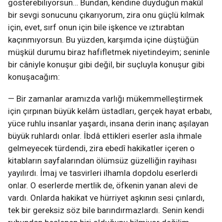
gösterebiliyorsun… Bundan, kendine duyduğun makûl
bir sevgi sonucunu çıkarıyorum, zira onu güçlü kılmak
için, evet, sırf onun için bile işkence ve ıztırabtan
kaçınmıyorsun. Bu yüzden, karşımda içine düştüğün
müşkül durumu biraz hafifletmek niyetindeyim; seninle
bir câniyle konuşur gibi değil, bir suçluyla konuşur gibi
konuşacağım:
— Bir zamanlar aramızda varlığı mükemmelleştirmek
için çırpınan büyük kelâm üstadları, gerçek hayat erbabı,
yüce ruhlu insanlar yaşardı, insana derin inanç aşılayan
büyük ruhlardı onlar. İbdâ ettikleri eserler asla ihmale
gelmeyecek türdendi, zira ebedî hakikatler içeren o
kitabların sayfalarından ölümsüz güzelliğin rayihası
yayılırdı. İmaj ve tasvirleri ilhamla dopdolu eserlerdi
onlar. O eserlerde mertlik de, öfkenin yanan alevi de
vardı. Onlarda hakikat ve hürriyet aşkının sesi çınlardı,
tek bir gereksiz söz bile barındırmazlardı. Senin kendi