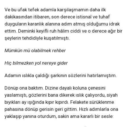
Ve bu ufak tefek adamla karşılaşmamın daha ilk
dakikasından itibaren, son derece istisnaî ve tuhaf
duyguların karanlık alanına adım atmış olduğumu idrak
ettim. Deminki keyifli ruh hâlim ciddi ve o derece ağır bir
şeylerin tehdidiyle kuşatılmıştı.
Mümkün mü olabilmek rehber
Hiç bilmezken yol nereye gider
Adamın ıslıkla çaldığı şarkının sözlerini hatırlamıştım.
Dönüp ona baktım. Dizine dayalı koluna çenesini
yaslamıştı, gözlerini bana dikerek ıslık çalıyordu, siyah
bıyıkları ay ışığında kıpır kıpırdı. Felakete sürüklenme
pahasına dönüp gerisin geri gittim. Hızlı adımlarla ona
yaklaşıp yanına oturdum, sakin ama kararlı bir sesle: