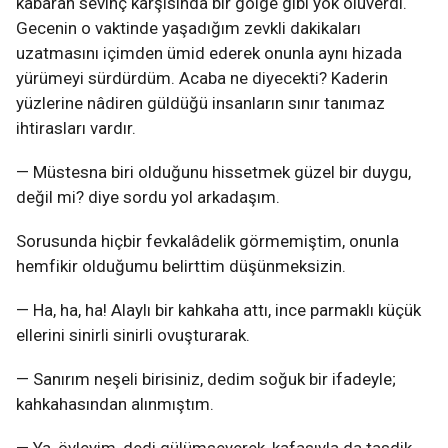
kabaran sevinç karşısında bir gölge gibi yok oluverdi.
Gecenin o vaktinde yaşadığım zevkli dakikaları
uzatmasını içimden ümid ederek onunla aynı hizada
yürümeyi sürdürdüm. Acaba ne diyecekti? Kaderin
yüzlerine nâdiren güldüğü insanların sınır tanımaz
ihtirasları vardır.
— Müstesna biri olduğunu hissetmek güzel bir duygu,
değil mi? diye sordu yol arkadaşım.
Sorusunda hiçbir fevkalâdelik görmemiştim, onunla
hemfikir olduğumu belirttim düşünmeksizin.
— Ha, ha, ha! Alaylı bir kahkaha attı, ince parmaklı küçük
ellerini sinirli sinirli ovuşturarak.
— Sanırım neşeli birisiniz, dedim soğuk bir ifadeyle;
kahkahasından alınmıştım.