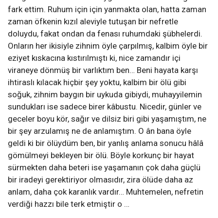
fark ettim. Ruhum için için yanmakta olan, hatta zaman
zaman öfkenin kızıl aleviyle tutuşan bir nefretle
doluydu, fakat ondan da fenası ruhumdaki şübhelerdi.
Onların her ikisiyle zihnim öyle çarpılmış, kalbim öyle bir
eziyet kıskacına kıstırılmıştı ki, nice zamandır içi
viraneye dönmüş bir varlıktım ben… Beni hayata karşı
ihtiraslı kılacak hiçbir şey yoktu, kalbim bir ölü gibi
soğuk, zihnim baygın bir uykuda gibiydi, muhayyilemin
sundukları ise sadece birer kâbustu. Nicedir, günler ve
geceler boyu kör, sağır ve dilsiz biri gibi yaşamıştım, ne
bir şey arzulamış ne de anlamıştım. O ân bana öyle
geldi ki bir ölüydüm ben, bir yanlış anlama sonucu hâlâ
gömülmeyi bekleyen bir ölü. Böyle korkunç bir hayat
sürmekten daha beteri ise yaşamanın çok daha güçlü
bir iradeyi gerektiriyor olmasıdır, zira ölüde daha az
anlam, daha çok karanlık vardır… Muhtemelen, nefretin
verdiği hazzı bile terk etmiştir o …