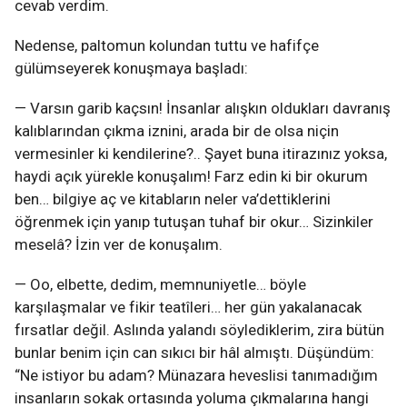
cevab verdim.
Nedense, paltomun kolundan tuttu ve hafifçe
gülümseyerek konuşmaya başladı:
— Varsın garib kaçsın! İnsanlar alışkın oldukları davranış
kalıblarından çıkma iznini, arada bir de olsa niçin
vermesinler ki kendilerine?.. Şayet buna itirazınız yoksa,
haydi açık yürekle konuşalım! Farz edin ki bir okurum
ben… bilgiye aç ve kitabların neler va’dettiklerini
öğrenmek için yanıp tutuşan tuhaf bir okur… Sizinkiler
meselâ? İzin ver de konuşalım.
— Oo, elbette, dedim, memnuniyetle… böyle
karşılaşmalar ve fikir teatîleri… her gün yakalanacak
fırsatlar değil. Aslında yalandı söylediklerim, zira bütün
bunlar benim için can sıkıcı bir hâl almıştı. Düşündüm:
“Ne istiyor bu adam? Münazara heveslisi tanımadığım
insanların sokak ortasında yoluma çıkmalarına hangi