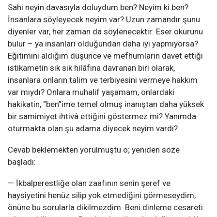
Sahi neyin davasıyla doluydum ben? Neyim ki ben?
İnsanlara söyleyecek neyim var? Uzun zamandır şunu
diyenler var, her zaman da söylenecektir: Eser okurunu
bulur – ya insanları olduğundan daha iyi yapmıyorsa?
Eğitimini aldığım düşünce ve mefhumların davet ettiği
istikametin sık sık hilâfına davranan biri olarak,
insanlara onların talim ve terbiyesini vermeye hakkım
var mıydı? Onlara muhalif yaşamam, onlardaki
hakikatin, “ben”ime temel olmuş inanıştan daha yüksek
bir samimiyet ihtivâ ettiğini göstermez mi? Yanımda
oturmakta olan şu adama diyecek neyim vardı?
Cevab beklemekten yorulmuştu o; yeniden söze
başladı:
— İkbalperestliğe olan zaafının senin şeref ve
haysiyetini henüz silip yok etmediğini görmeseydim,
önüne bu sorularla dikilmezdim. Beni dinleme cesareti