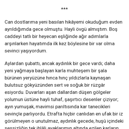
***
Can dostlarıma yeni basılan hikâyemi okuduğum evden
ayrıldığımda gece olmuştu. Hayli övgü almıştım. Boş
caddeyi tatlı bir heyecan eşliğinde ağır adımlarla
arşınlarken hayatımda ilk kez böylesine bir var olma
sevinci yaşıyordum.
Aylardan şubattı, ancak aydınlık bir gece vardı; daha
yeni yağmaya başlayan karla muhteşem bir şala
bürünen yeryüzüne hınca hınç yıldızlarla kaynaşan
bulutsuz gökyüzünden sert ve soğuk bir rüzgâr
esiyordu. Duvarları aşan dallardan düşen gölgeler
yolumun üstüne hayli tuhaf, şaşırtıcı desenler çiziyor;
ayın yumuşak, mavimsi parıltısında kar tanecikleri
sevinçle parlıyordu. Etrafta hiçbir canlıdan en ufak bir iz
görülmeyen o unutulmaz, aydınlık gecede, huşû içindeki
sessizliğin tek ihlâli ayaklarımın altında ezilen karların