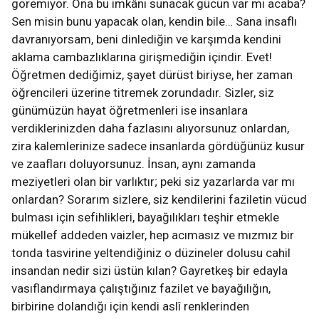
göremiyor. Ona bu imkânı sunacak gücün var mı acaba?
Sen misin bunu yapacak olan, kendin bile… Sana insaflı
davranıyorsam, beni dinlediğin ve karşımda kendini
aklama cambazlıklarına girişmediğin içindir. Evet!
Öğretmen dediğimiz, şayet dürüst biriyse, her zaman
öğrencileri üzerine titremek zorundadır. Sizler, siz
günümüzün hayat öğretmenleri ise insanlara
verdiklerinizden daha fazlasını alıyorsunuz onlardan,
zira kalemlerinize sadece insanlarda gördüğünüz kusur
ve zaafları doluyorsunuz. İnsan, aynı zamanda
meziyetleri olan bir varlıktır; peki siz yazarlarda var mı
onlardan? Sorarım sizlere, siz kendilerini faziletin vücud
bulması için sefihlikleri, bayağılıkları teşhir etmekle
mükellef addeden vaizler, hep acımasız ve mızmız bir
tonda tasvirine yeltendiğiniz o düzineler dolusu cahil
insandan nedir sizi üstün kılan? Gayretkeş bir edayla
vasıflandırmaya çalıştığınız fazilet ve bayağılığın,
birbirine dolandığı için kendi aslî renklerinden