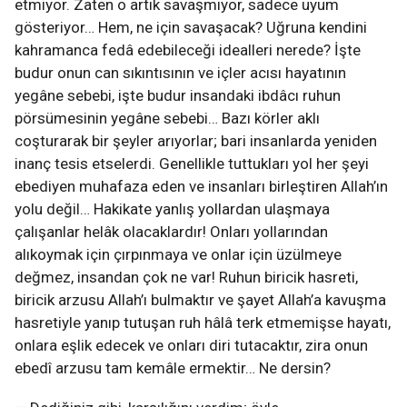
etmiyor. Zaten o artık savaşmıyor, sadece uyum
gösteriyor… Hem, ne için savaşacak? Uğruna kendini
kahramanca fedâ edebileceği idealleri nerede? İşte
budur onun can sıkıntısının ve içler acısı hayatının
yegâne sebebi, işte budur insandaki ibdâcı ruhun
pörsümesinin yegâne sebebi… Bazı körler aklı
coşturarak bir şeyler arıyorlar; bari insanlarda yeniden
inanç tesis etselerdi. Genellikle tuttukları yol her şeyi
ebediyen muhafaza eden ve insanları birleştiren Allah’ın
yolu değil… Hakikate yanlış yollardan ulaşmaya
çalışanlar helâk olacaklardır! Onları yollarından
alıkoymak için çırpınmaya ve onlar için üzülmeye
değmez, insandan çok ne var! Ruhun biricik hasreti,
biricik arzusu Allah’ı bulmaktır ve şayet Allah’a kavuşma
hasretiyle yanıp tutuşan ruh hâlâ terk etmemişse hayatı,
onlara eşlik edecek ve onları diri tutacaktır, zira onun
ebedî arzusu tam kemâle ermektir… Ne dersin?