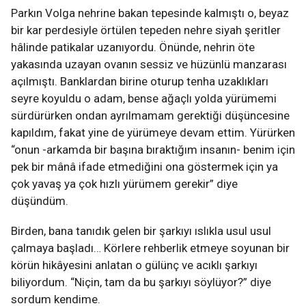
Parkın Volga nehrine bakan tepesinde kalmıştı o, beyaz
bir kar perdesiyle örtülen tepeden nehre siyah şeritler
hâlinde patikalar uzanıyordu. Önünde, nehrin öte
yakasında uzayan ovanın sessiz ve hüzünlü manzarası
açılmıştı. Banklardan birine oturup tenha uzaklıkları
seyre koyuldu o adam, bense ağaçlı yolda yürümemi
sürdürürken ondan ayrılmamam gerektiği düşüncesine
kapıldım, fakat yine de yürümeye devam ettim. Yürürken
“onun -arkamda bir başına bıraktığım insanın- benim için
pek bir mânâ ifade etmediğini ona göstermek için ya
çok yavaş ya çok hızlı yürümem gerekir” diye
düşündüm.
Birden, bana tanıdık gelen bir şarkıyı ıslıkla usul usul
çalmaya başladı… Körlere rehberlik etmeye soyunan bir
körün hikâyesini anlatan o gülünç ve acıklı şarkıyı
biliyordum. “Niçin, tam da bu şarkıyı söylüyor?” diye
sordum kendime.