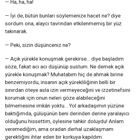
— Ha, ha, ha!
— İyi de, bütün bunları söylemenize hacet ne? diye
sordum ona, alaycı tavrından etkilenmemiş bir yüz
takınarak.
— Peki, sizin düşünceniz ne?
— Açık yürekle konuşmak gerekirse… diye başladım
söze, fakat acı acı düşünüp sustum. Ne demek açık
yürekle konuşmak? Muhatabım hiç de ahmak birine
benzemiyordu, insanın açık yürekliliğinin belli bir
sınırdan öteye asla izin vermeyeceğini ve izzetinefsini
korumak için onun neleri göze alabileceğini
bilmemesine imkân yoktu… Yol arkadaşımın yüzüne
baktığımda, gülüşünün beni derinden derine yaralayıcı
olduğunu hissettim, öylesine tahkir doluydu! Anlam
veremediğim, ama oradan derhal uzaklaşmam
gerektiğini ihtar eden bir korkuya kapıldım.