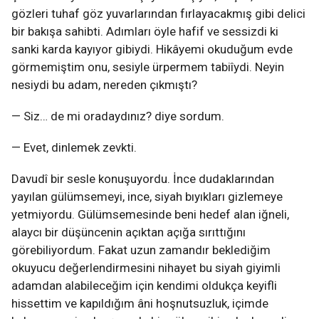
gözleri tuhaf göz yuvarlarından fırlayacakmış gibi delici
bir bakışa sahibti. Adımları öyle hafif ve sessizdi ki
sanki karda kayıyor gibiydi. Hikâyemi okuduğum evde
görmemiştim onu, sesiyle ürpermem tabiîydi. Neyin
nesiydi bu adam, nereden çıkmıştı?
— Siz… de mi oradaydınız? diye sordum.
— Evet, dinlemek zevkti.
Davudî bir sesle konuşuyordu. İnce dudaklarından
yayılan gülümsemeyi, ince, siyah bıyıkları gizlemeye
yetmiyordu. Gülümsemesinde beni hedef alan iğneli,
alaycı bir düşüncenin açıktan açığa sırıttığını
görebiliyordum. Fakat uzun zamandır beklediğim
okuyucu değerlendirmesini nihayet bu siyah giyimli
adamdan alabileceğim için kendimi oldukça keyifli
hissettim ve kapıldığım âni hoşnutsuzluk, içimde