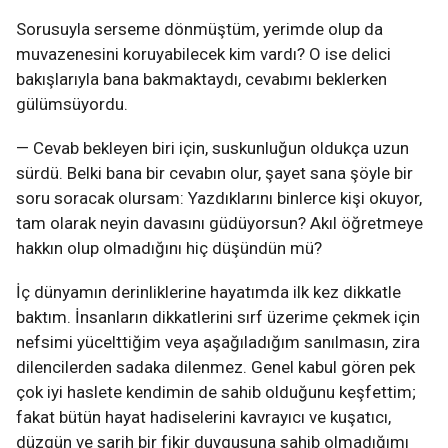
Sorusuyla serseme dönmüştüm, yerimde olup da
muvazenesini koruyabilecek kim vardı? O ise delici
bakışlarıyla bana bakmaktaydı, cevabımı beklerken
gülümsüyordu.
— Cevab bekleyen biri için, suskunluğun oldukça uzun
sürdü. Belki bana bir cevabın olur, şayet sana şöyle bir
soru soracak olursam: Yazdıklarını binlerce kişi okuyor,
tam olarak neyin davasını güdüyorsun? Akıl öğretmeye
hakkın olup olmadığını hiç düşündün mü?
İç dünyamın derinliklerine hayatımda ilk kez dikkatle
baktım. İnsanların dikkatlerini sırf üzerime çekmek için
nefsimi yücelttiğim veya aşağıladığım sanılmasın, zira
dilencilerden sadaka dilenmez. Genel kabul gören pek
çok iyi haslete kendimin de sahib olduğunu keşfettim;
fakat bütün hayat hadiselerini kavrayıcı ve kuşatıcı,
düzgün ve sarih bir fikir duygusuna sahib olmadığımı