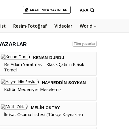
ARA
AKADEMYA YAYINLARI
rist
Resim-Fotoğraf
Videolar
World
YAZARLAR
Tüm yazarlar
KENAN DURDU
Bir Adam Yaratmak – Klâsik Çatının Klâsik
Temeli
HAYREDDIN SOYKAN
Kültür-Medeniyet Meselemiz
MELIH OKTAY
İktisat Okuma Listesi (Türkçe Kaynaklar)