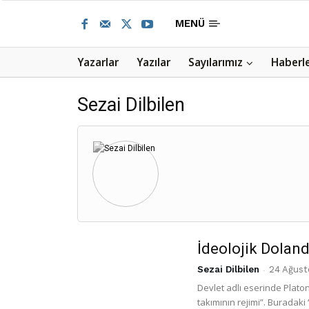
MENÜ
Yazarlar
Yazılar
Sayılarımız
Haberl
Sezai Dilbilen
İdeolojik Doland
Sezai Dilbilen
-
24 Ağust
Devlet adlı eserinde Platon
takımının rejimi”. Buradaki 