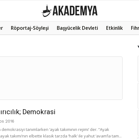
er
Röportaj-Söyleşi
Başyücelik Devleti
Etkinlik
Fih
ırıcılık; Demokrasi
os 2016
 demokrasiyi tanımlarken ‘ayak takımının rejimi’ der. “Ayak
‘ayak takımı’nın elbette klasik tarzda ‘halk’ ile yahut ‘avam’la tam...