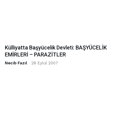
Külliyatta Başyücelik Devleti: BAŞYÜCELİK
EMİRLERİ – PARAZİTLER
Necib Fazıl
-
28 Eylül 2007