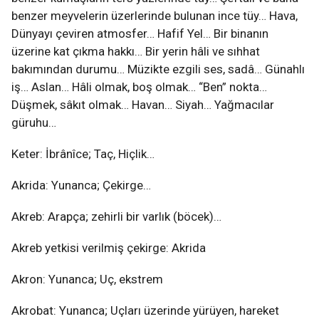
benzer meyvelerin üzerlerinde bulunan ince tüy… Hava,
Dünyayı çeviren atmosfer… Hafif Yel… Bir binanın
üzerine kat çıkma hakkı… Bir yerin hâli ve sıhhat
bakımından durumu… Müzikte ezgili ses, sadâ… Günahlı
iş… Aslan… Hâli olmak, boş olmak… “Ben” nokta…
Düşmek, sâkıt olmak… Havan… Siyah… Yağmacılar
güruhu…
Keter: İbrânîce; Taç, Hiçlik…
Akrida: Yunanca; Çekirge…
Akreb: Arapça; zehirli bir varlık (böcek)…
Akreb yetkisi verilmiş çekirge: Akrida
Akron: Yunanca; Uç, ekstrem
Akrobat: Yunanca; Uçları üzerinde yürüyen, hareket