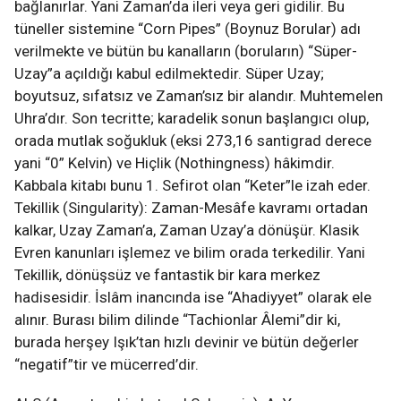
bağlanırlar. Yani Zaman’da ileri veya geri gidilir. Bu
tüneller sistemine “Corn Pipes” (Boynuz Borular) adı
verilmekte ve bütün bu kanalların (boruların) “Süper-
Uzay”a açıldığı kabul edilmektedir. Süper Uzay;
boyutsuz, sıfatsız ve Zaman’sız bir alandır. Muhtemelen
Uhra’dır. Son tecritte; karadelik sonun başlangıcı olup,
orada mutlak soğukluk (eksi 273,16 santigrad derece
yani “0” Kelvin) ve Hiçlik (Nothingness) hâkimdir.
Kabbala kitabı bunu 1. Sefirot olan “Keter”le izah eder.
Tekillik (Singularity): Zaman-Mesâfe kavramı ortadan
kalkar, Uzay Zaman’a, Zaman Uzay’a dönüşür. Klasik
Evren kanunları işlemez ve bilim orada terkedilir. Yani
Tekillik, dönüşsüz ve fantastik bir kara merkez
hadisesidir. İslâm inancında ise “Ahadiyyet” olarak ele
alınır. Burası bilim dilinde “Tachionlar Âlemi”dir ki,
burada herşey Işık’tan hızlı devinir ve bütün değerler
“negatif”tir ve mücerred’dir.