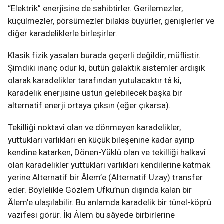
“Elektrik” enerjisine de sahibtirler. Gerilemezler,
küçülmezler, pörsümezler bilakis büyürler, genişlerler ve
diğer karadeliklerle birleşirler.
Klasik fizik yasaları burada geçerli değildir, müflistir.
Şimdiki inanç odur ki, bütün galaktik sistemler ardışık
olarak karadelikler tarafından yutulacaktır tâ ki,
karadelik enerjisine üstün gelebilecek başka bir
alternatif enerji ortaya çıksın (eğer çıkarsa).
Tekilliği noktavî olan ve dönmeyen karadelikler,
yuttukları varlıkları en küçük bileşenine kadar ayırıp
kendine katarken, Dönen-Yüklü olan ve tekilliği halkavî
olan karadelikler yuttukları varlıkları kendilerine katmak
yerine Alternatif bir Âlem’e (Alternatif Uzay) transfer
eder. Böylelikle Gözlem Ufku’nun dışında kalan bir
Âlem’e ulaşılabilir. Bu anlamda karadelik bir tünel-köprü
vazifesi görür. İki Âlem bu sâyede birbirlerine