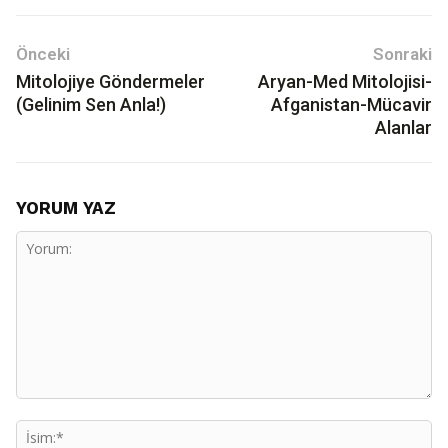
Önceki
Sonraki
Mitolojiye Göndermeler
Aryan-Med Mitolojisi-
(Gelinim Sen Anla!)
Afganistan-Mücavir
Alanlar
YORUM YAZ
Yorum:
İs