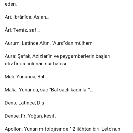
eden.
Ari: İbrânîce; Aslan…
Ârî: Temiz, saf…
Aurum: Latince Altın, “Aura”dan mülhem.
Aura: Şafak, Azizler’in ve peygamberlerin başları
etrafında bulunan nur hâlesi…
Meli: Yunanca, Bal
Malîa: Yunanca, saç “Bal saçlı kadınlar”…
Dens: Latince; Diş
Dense: Fr; Yoğun, kesif.
Apollon: Yunan mitolojisinde 12 ilâhtan biri, Leto’nun