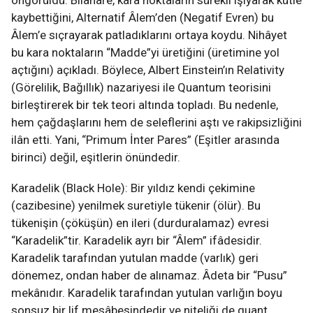
öngörüldü. Bilâhare, kara noktaların sürekli ışıyarak kütle
kaybettiğini, Alternatif Âlem’den (Negatif Evren) bu
Âlem’e sıçrayarak patladıklarını ortaya koydu. Nihâyet
bu kara noktaların “Madde”yi üretiğini (üretimine yol
açtığını) açıkladı. Böylece, Albert Einstein’ın Relativity
(Görelilik, Bağıllık) nazariyesi ile Quantum teorisini
birleştirerek bir tek teori altında topladı. Bu nedenle,
hem çağdaşlarını hem de seleflerini aştı ve rakipsizliğini
ilân etti. Yani, “Primum İnter Pares” (Eşitler arasında
birinci) değil, eşitlerin önündedir.
Karadelik (Black Hole): Bir yıldız kendi çekimine
(cazibesine) yenilmek suretiyle tükenir (ölür). Bu
tükenişin (çöküşün) en ileri (durduralamaz) evresi
“Karadelik”tir. Karadelik ayrı bir “Âlem” ifâdesidir.
Karadelik tarafından yutulan madde (varlık) geri
dönemez, ondan haber de alınamaz. Âdeta bir “Pusu”
mekânıdır. Karadelik tarafından yutulan varlığın boyu
sonsuz bir lif mesâbesindedir ve niteliği de quant