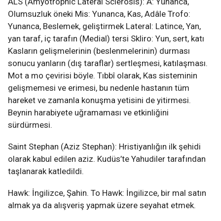
ALS (Amyotrophic Lateral Sclerosis): A: Yunanca,
Olumsuzluk öneki Mis: Yunanca, Kas, Adâle Trofo:
Yunanca, Beslemek, geliştirmek Lateral: Latince, Yan,
yan taraf, iç tarafın (Medial) tersi Skliro: Yun, sert, katı
Kasların gelişmelerinin (beslenmelerinin) durması
sonucu yanların (dış taraflar) sertleşmesi, katılaşması.
Mot a mo çevirisi böyle. Tıbbî olarak, Kas sisteminin
gelişmemesi ve erimesi, bu nedenle hastanın tüm
hareket ve zamanla konuşma yetisini de yitirmesi.
Beynin harabiyete uğramaması ve etkinliğini
sürdürmesi.
Saint Stephan (Aziz Stephan): Hristiyanlığın ilk şehidi
olarak kabul edilen aziz. Kudüs’te Yahudiler tarafından
taşlanarak katledildi.
Hawk: İngilizce, Şahin. To Hawk: İngilizce, bir mal satın
almak ya da alışveriş yapmak üzere seyahat etmek.