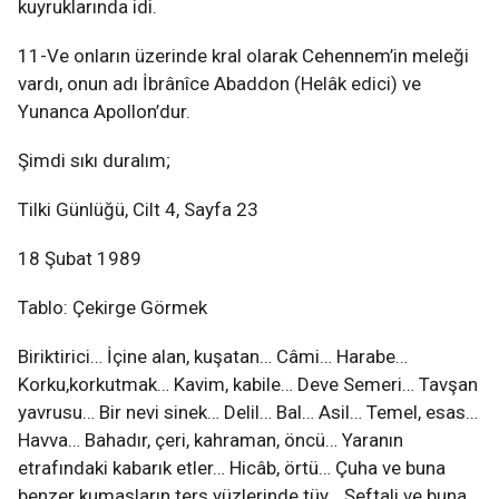
kuyruklarında idi.
11-Ve onların üzerinde kral olarak Cehennem’in meleği
vardı, onun adı İbrânîce Abaddon (Helâk edici) ve
Yunanca Apollon’dur.
Şimdi sıkı duralım;
Tilki Günlüğü, Cilt 4, Sayfa 23
18 Şubat 1989
Tablo: Çekirge Görmek
Biriktirici… İçine alan, kuşatan… Câmi… Harabe…
Korku,korkutmak… Kavim, kabile… Deve Semeri… Tavşan
yavrusu… Bir nevi sinek… Delil… Bal… Asil… Temel, esas…
Havva… Bahadır, çeri, kahraman, öncü… Yaranın
etrafındaki kabarık etler… Hicâb, örtü… Çuha ve buna
benzer kumaşların ters yüzlerinde tüy… Şeftali ve buna