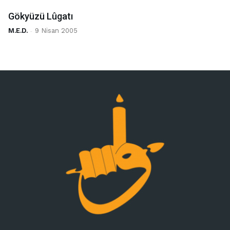
Gökyüzü Lûgatı
M.E.D.
-
9 Nisan 2005