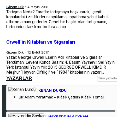
-
Gizem Dik
4 Mayıs 2018
Tartışma Nedir? Taraflar tartışmaya başvurarak, çeşitli
konulardaki zıt fikirlerini açıklama, ispatlama yahut kabul
ettirme amacı güderler. Genel bir başlık olan tartışmanın,
birbirinden farklı metodlara sahip...
Orwell’in Kitabları ve Sigaraları
-
Gizem Dik
12 Eylül 2017
Yazar: George Orwell Eserin Adı: Kitablar ve Sigaralar
Tercüman: Levent Konca Basım: 4. Basım Yayınevi: Sel Yayın
Yeri: İstanbul Yayın Yılı: 2015 GEORGE ORWELL KİMDİR
Meşhur “Hayvan Çiftliği” ve “1984” kitablarının yazarı...
YAZARLAR
Tüm yazarla
KENAN DURDU
Bir Adam Yaratmak – Klâsik Çatının Klâsik Temeli
HAYREDDIN SOYKAN