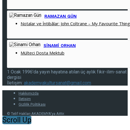
RAMAZAN GÜN
Notalar ve İntibâlar: John Coltrane – My Favourite Thin
SINAMI ORHAN
Mülteci Dosta Mektub
1 Ocak 1996’da yayın hayatına atılan üç aylık fikir-ilim-sanat
dergisi
İletişim:
akademyakultursanat@gmail.com
Hakkımızda
İletişim
Gizlilik Politikası
© Telif Hakları AKADEMYA'ya Aittir.
Scroll Up