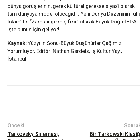
dünya görüşlerinin, gerek kültürel gerekse siyasî olarak
tüm dünyaya model olacağıdır. Yeni Dünya Düzeninin ruh
İslâm’dır. “Zamanı gelmiş fikir” olarak Büyük Doğu-İBDA
işte bunun için geliyor!
Kaynak:
Yüzyılın Sonu-Büyük Düşünürler Çağımızı
Yorumluyor, Editör: Nathan Gardels, İş Kültür Yay.,
İstanbul.
Devlet-Toplum
Kültür-Sanat
Kitaplar
Önceki
Sonrak
Tarkovsky Sineması,
Bir Tarkowski Klasiğ