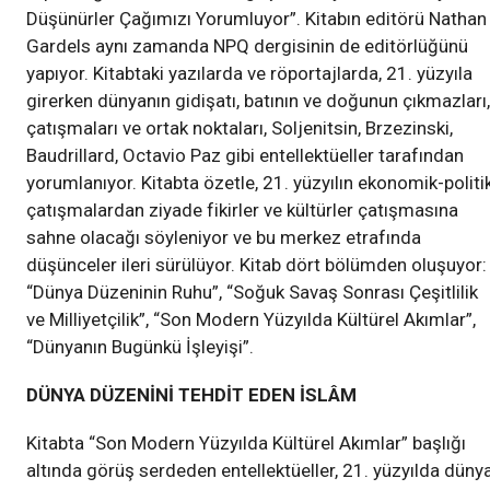
Düşünürler Çağımızı Yorumluyor”. Kitabın editörü Nathan
Gardels aynı zamanda NPQ dergisinin de editörlüğünü
yapıyor. Kitabtaki yazılarda ve röportajlarda, 21. yüzyıla
girerken dünyanın gidişatı, batının ve doğunun çıkmazları,
çatışmaları ve ortak noktaları, Soljenitsin, Brzezinski,
Baudrillard, Octavio Paz gibi entellektüeller tarafından
yorumlanıyor. Kitabta özetle, 21. yüzyılın ekonomik-politi
çatışmalardan ziyade fikirler ve kültürler çatışmasına
sahne olacağı söyleniyor ve bu merkez etrafında
düşünceler ileri sürülüyor. Kitab dört bölümden oluşuyor:
“Dünya Düzeninin Ruhu”, “Soğuk Savaş Sonrası Çeşitlilik
ve Milliyetçilik”, “Son Modern Yüzyılda Kültürel Akımlar”,
“Dünyanın Bugünkü İşleyişi”.
DÜNYA DÜZENİNİ TEHDİT EDEN İSLÂM
Kitabta “Son Modern Yüzyılda Kültürel Akımlar” başlığı
altında görüş serdeden entellektüeller, 21. yüzyılda düny