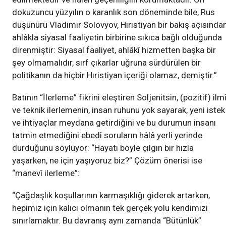
dokuzuncu yüzyılın o karanlık son döneminde bile, Rus
düşünürü Vladimir Solovyov, Hıristiyan bir bakış açısından
ahlâkla siyasal faaliyetin birbirine sıkıca bağlı olduğunda
direnmiştir: Siyasal faaliyet, ahlâkî hizmetten başka bir
şey olmamalıdır, sırf çıkarlar uğruna sürdürülen bir
politikanın da hiçbir Hıristiyan içeriği olamaz, demiştir.”
Batının “İlerleme” fikrini eleştiren Soljenitsin, (pozitif) ilm
ve teknik ilerlemenin, insan ruhunu yok sayarak, yeni istek
ve ihtiyaçlar meydana getirdiğini ve bu durumun insanı
tatmin etmediğini ebedî soruların hâlâ yerli yerinde
durduğunu söylüyor: “Hayatı böyle çılgın bir hızla
yaşarken, ne için yaşıyoruz biz?” Çözüm önerisi ise
“manevî ilerleme”:
“Çağdaşlık koşullarının karmaşıklığı giderek artarken,
hepimiz için kalıcı olmanın tek gerçek yolu kendimizi
sınırlamaktır. Bu davranış aynı zamanda “Bütünlük”