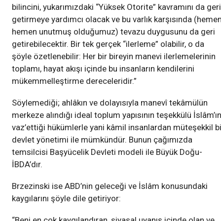
bilincini, yukarımızdaki “Yüksek Otorite” kavramını da geri
getirmeye yardımcı olacak ve bu varlık karşısında (heme
hemen unutmuş olduğumuz) tevazu duygusunu da geri
getirebilecektir. Bir tek gerçek “ilerleme” olabilir, o da
şöyle özetlenebilir: Her bir bireyin manevi ilerlemelerinin
toplamı, hayat akışı içinde bu insanların kendilerini
mükemmelleştirme dereceleridir.”
Söylemediği; ahlâkın ve dolayısıyla manevî tekâmülün
merkeze alındığı ideal toplum yapısının teşekkülü İslâm’ı
vaz’ettiği hükümlerle yani kâmil insanlardan müteşekkil bi
devlet yönetimi ile mümkündür. Bunun çağımızda
temsilcisi Başyücelik Devleti modeli ile Büyük Doğu-
İBDA’dır.
Brzezinski ise ABD’nin geleceği ve İslâm konusundaki
kaygılarını şöyle dile getiriyor:
“Beni en çok kaygılandıran, siyasal uyanış içinde olan ve