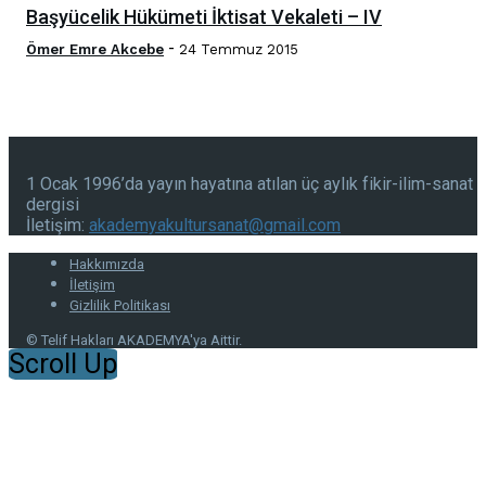
Başyücelik Hükümeti İktisat Vekaleti – IV
-
Ömer Emre Akcebe
24 Temmuz 2015
1 Ocak 1996’da yayın hayatına atılan üç aylık fikir-ilim-sanat
dergisi
İletişim:
akademyakultursanat@gmail.com
Hakkımızda
İletişim
Gizlilik Politikası
© Telif Hakları AKADEMYA'ya Aittir.
Scroll Up