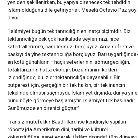
yeniden şekillenirken, bu yapıya direnecek tek tehdidin
İslâm olduğunu dile getiriyorlar. Meselâ Octavio Paz şöy
diyor:
“İslâmiyet bugün tek tanrıcılığın en inatçı biçimidir. Biz
tektanrıcılığa pek çok harikulade şeylerimizi, nice
katedrallerimizi, camilerimizi borçluyuz. Ama nefreti ve
baskıyı da yine tektanrıcılığa borçluyuz. Batı uygarlığındak
en kötü günahların –haçlı seferlerinin, sömürgeciliğin,
totalitarizmin hatta ekolojik bozulmanın- kökleri
izlendiğinde, bu izler tektanrıcılığa dayanabilir. Bir
putperest için, gerçeğin bir tek halkın, bir tek inancın
tekelinde olması saçmaydı. İslâmiyet dışında, dünya yine
bunu böyle görmeye başlamıştır. İslâmiyet tek başınadır.
Günümüzde en direnici güçtür.”
Fransız mütefekkir Baudrillard ise kendisiyle yapılan
röportajda Amerika’nın dinî, tarihî ve kültürel
köksüzlüğüne işaret ederek, (İslâm dışında) tüm dünyayı