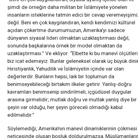
şimdi de örneğin daha militan bir İslâmiyete yönelen
insanların isteklerine tatmin edici bir cevap veremeyişimi
değil. Beni en çok kaygılandıran, kendi kendimizi kültürel
açıdan çökertme durumumuzun, Amerika’yı sadece
dünyanın siyasal lideri olmaktan uzaklaştırması değil,
sonunda başkalarına örnek bir model olmaktan da
uzaklaştırması.” Ve ekliyor: “Elbette ki bu manevî ölçütleri
biz icat edemeyiz. Bunlar geleneksel olarak üç büyük dini
Hıristiyanlık, Yahudilik ve İslâmiyetin içinde var olan
değerlerdir. Bunların hepsi, laik bir toplumun da
benimseyebileceği birtakım ilkeler getirir. Yanlış-doğru
kavramları benimsenip sindirilmeli, içgüdüsel duygular
arasına girmelidir; mutlak doğru ve mutlak yanlış diye bir
şeyin var olduğu, her şeyin göreceli olmadığı kabul
edilmelidir.”
Söylemediği; Amerika’nın manevî dinamiklerinin çökmesi
neticesinde oluşan boşluk doldurulmazsa, Müslümanları