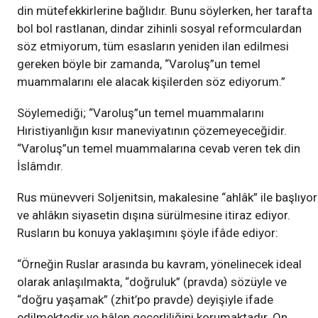
din mütefekkirlerine bağlıdır. Bunu söylerken, her tarafta
bol bol rastlanan, dindar zihinli sosyal reformculardan
söz etmiyorum, tüm esasların yeniden ilan edilmesi
gereken böyle bir zamanda, “Varoluş”un temel
muammalarını ele alacak kişilerden söz ediyorum.”
Söylemediği; “Varoluş”un temel muammalarını
Hıristiyanlığın kısır maneviyatının çözemeyeceğidir.
“Varoluş”un temel muammalarına cevab veren tek din
İslâmdır.
Rus münevveri Soljenitsin, makalesine “ahlâk” ile başlıyor
ve ahlâkın siyasetin dışına sürülmesine itiraz ediyor.
Rusların bu konuya yaklaşımını şöyle ifâde ediyor:
“Örneğin Ruslar arasında bu kavram, yönelinecek ideal
olarak anlaşılmakta, “doğruluk” (pravda) sözüyle ve
“doğru yaşamak” (zhit’po pravde) deyişiyle ifade
edilmektedir ve hâlen geçerliliğini korumaktadır. On