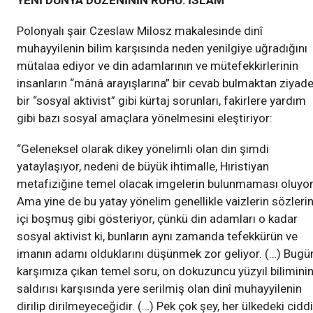
YENİ DÜNYA DÜZENİNİN RUHU: İSLÂM
Polonyalı şair Czeslaw Milosz makalesinde dinî
muhayyilenin bilim karşısında neden yenilgiye uğradığını
mütalaa ediyor ve din adamlarının ve mütefekkirlerinin
insanların “mânâ arayışlarına” bir cevab bulmaktan ziyad
bir “sosyal aktivist” gibi kürtaj sorunları, fakirlere yardım
gibi bazı sosyal amaçlara yönelmesini eleştiriyor:
“Geleneksel olarak dikey yönelimli olan din şimdi
yataylaşıyor, nedeni de büyük ihtimalle, Hıristiyan
metafiziğine temel olacak imgelerin bulunmaması oluyor
Ama yine de bu yatay yönelim genellikle vaizlerin sözlerin
içi boşmuş gibi gösteriyor, çünkü din adamları o kadar
sosyal aktivist ki, bunların aynı zamanda tefekkürün ve
imanın adamı olduklarını düşünmek zor geliyor. (…) Bugü
karşımıza çıkan temel soru, on dokuzuncu yüzyıl bilimini
saldırısı karşısında yere serilmiş olan dinî muhayyilenin
dirilip dirilmeyeceğidir. (…) Pek çok şey, her ülkedeki ciddi