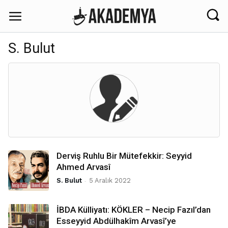
S. Bulut
Derviş Ruhlu Bir Mütefekkir: Seyyid
Ahmed Arvasî
S. Bulut
-
5 Aralık 2022
İBDA Külliyatı: KÖKLER – Necip Fazıl’dan
Esseyyid Abdülhakîm Arvasî’ye